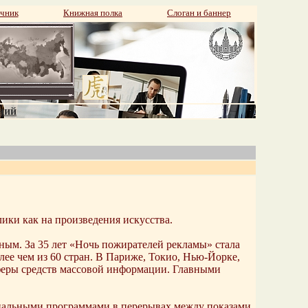
чник
Книжная полка
Слоган и баннер
аний
ики как на произведения искусства.
чным. За 35 лет «Ночь пожирателей рекламы» стала
ее чем из 60 стран. В Париже, Токио, Нью-Йорке,
феры средств массовой информации. Главными
циальными программами в перерывах между показами.