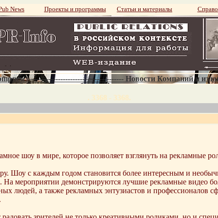
ub News
Проекты и программы
Статьи и материалы
Справо
mpnews--------------------------------------- Новости Компаний и изд
. 3368 - 3368.
мное шоу в мире, которое позволяет взглянуть на рекламные рол
утру. Шоу с каждым годом становится более интересным и необы
. На мероприятии демонстрируются лучшие рекламные видео бол
ных людей, а также рекламных энтузиастов и профессионалов с
.
 радовать зрителей не только креативными роликами, но и спе