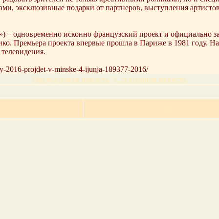
ми, эксклюзивные подарки от партнеров, выступления артисто
ых») – одновременно исконно французский проект и официально 
ико. Премьера проекта впервые прошла в Париже в 1981 году. Н
 телевидения.
my-2016-projdet-v-minske-4-ijunja-189377-2016/
Предыдущая новость
|
Следующая новость
>