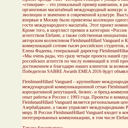
«стикерам» – это уникальный пример кампании, в р
организован масштабный международный конкурс и п
эволюции и значению в современной культуре. Выста
впервые в Москву были привезены коллекции одного
гости международного масштаба. Этот проект номин
Кроме того, в шортлист премии в категории «Россия
агентством Elefante, а также собственная инициати
авторским коллективом FleishmanHillard Vanguard 
коммуникаций сотням тысяч российских студентов, 
Елена Фадеева, генеральный директор FleishmanHill
«Мы очень рады, что сразу четыре проекта нашей г
российских агентств по числу номинаций в этой прес
достижением и благодарю наших клиентов за возмо
Победители SABRE Awards EMEA 2016 будут объявлен
FleishmanHillard Vanguard – крупнейшее международ
международной коммуникационной сетью FleishmanHil
корпоративной репутацией, бизнес- и бренд-коммун
опыт работы в России с 1993 года. Проекты и коман
FleishmanHillard Vanguard является региональным це
Азербайджане, а также управляет международными P
миру. В России FleishmanHillard Vanguard входит в
интегрированных коммуникациях, в том числе Elefante
Tatyana Sevostyanova