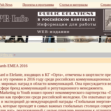
ub News
Проекты и программы
Статьи и материалы
Справо
mpnews--------------------------------------- Новости Компаний и изд
. 3382 - 3382.
a@fhv.ru
>
wards EMEA 2016
nguard и Elefante, входящих в КГ «Орта», отмечены в шортлист
а эту премию в 2016 году среди российских коммуникационных 
 мировых наград в области коммуникаций. Она присуждается в
 сфере бренд коммуникаций и репутационного менеджмента.
arketing to Youth вошел проект некоммерческого партнерства 
ки как профессии среди российской молодежи. Он охватывал це
 и экспедиций до международной награды «Глобальная энергия»,
в, которые проходят в самых важных глобальных столицах совр
блик чат», реализованный с целью привлечь внимание к отличит