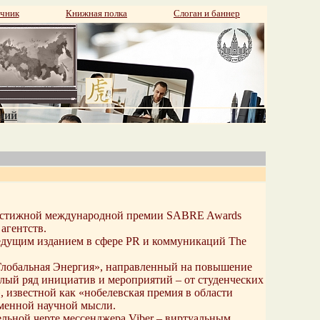
чник
Книжная полка
Слоган и баннер
аний
е престижной международной премии SABRE Awards
агентств.
едущим изданием в сфере PR и коммуникаций The
«Глобальная Энергия», направленный на повышение
лый ряд инициатив и мероприятий – от студенческих
 известной как «нобелевская премия в области
еменной научной мысли.
ельной черте мессенджера Viber – виртуальным