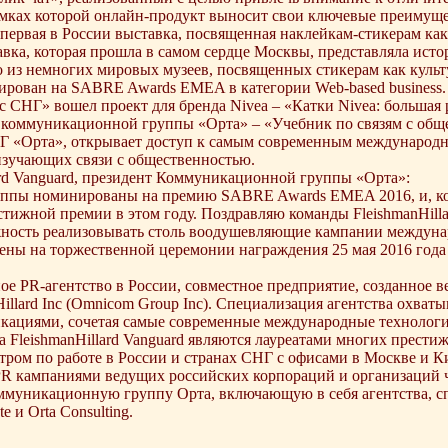
амках которой онлайн-продукт выносит свои ключевые преимущес
ервая в России выставка, посвященная наклейкам-стикерам как
вка, которая прошла в самом сердце Москвы, представляла ист
 из немногих мировых музеев, посвященных стикерам как куль
ирован на SABRE Awards EMEA в категории Web-based business.
 с СНГ» вошел проект для бренда Nivea – «Катки Nivea: большая
ва коммуникационной группы «Орта» – «Учебник по связям с об
и КГ «Орта», открывает доступ к самым современным междунаро
изучающих связи с общественностью.
ard Vanguard, президент Коммуникационной группы «Орта»:
руппы номинированы на премию SABRE Awards EMEA 2016, и, ко
тижной премии в этом году. Поздравляю команды FleishmanHillar
жность реализовывать столь воодушевляющие кампании междуна
ы на торжественной церемонии награждения 25 мая 2016 года 
ное PR-агентство в России, совместное предприятие, созданное 
lard Inc (Omnicom Group Inc). Специализация агентства охваты
икациями, сочетая самые современные международные технолог
да FleishmanHillard Vanguard являются лауреатами многих прес
нтром по работе в России и странах СНГ с офисами в Москве и Ки
R кампаниями ведущих российских корпораций и организаций че
 коммуникационную группу Орта, включающую в себя агентства, 
 и Orta Consulting.