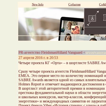
New Info
События
Со&P
Aco
PR-агентство FleishmanHillard Vanguard <
sevostyanov
27 апреля 2016 г. в 20:53
Четыре проекта КГ «Орта» – в шортлисте SABRE A
Сразу четыре проекта агентств FleishmanHillard Va
EMEA. Это первое место по количеству номинаций н
SABRE Awards является одной из самых влиятельных
Holmes Report и отмечает выдающиеся достижения в
В шортлист этой авторитетной премии в номинации M
престижа фундаментальной науки в области энергети
и школьных конкурсов, мастер-классов, конференций
энергетики» и международных саммитов ее лауреато
Проект бренда Viber «История стикера: с улицы в па