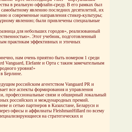
тва в реальную оффлайн-среду. В его рамках был
 самобытному явлению последних десятилетий, их
орию и современные направления стикер-культуры;
турному явлению; были привлечены специальные
 разница для небольших городов», реализованный
щественностью». Этот учебник, подготовленный
дным практикам эффективных и этичных
нечно, нам очень приятно быть номером 1 среди
d Vanguard, Elefante и Орта с таким замечательным
родного уровня!»
в Берлине.
ведущим российским агентством Vanguard PR и
вает все аспекты формирования и управления
ии, профессиональные связи и обширный локальный
тижных российских и международных премий.
еве и сетью партнеров в Казахстане, Беларуси и
рез офисы и аффилиаты FleishmanHillard по всему
специализирующиеся на стратегических и