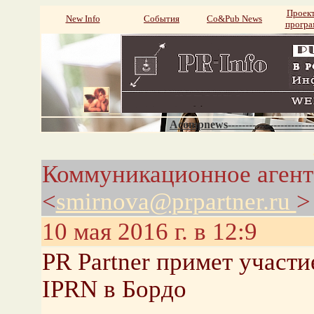
Проек
New Info
События
Со&Pub News
прогр
Acompnews----------------------
Коммуникационное агентс
<
smirnova@prpartner.ru
>
10 мая 2016 г. в 12:9
PR Partner примет участ
IPRN в Бордо