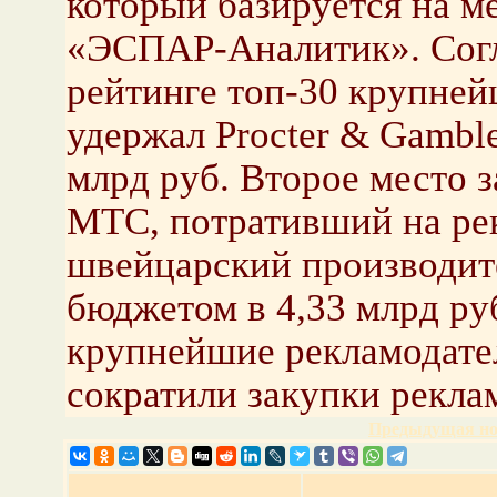
который базируется на м
«ЭСПАР-Аналитик». Согл
рейтинге топ-30 крупней
удержал Procter & Gambl
млрд руб. Второе место з
МТС, потративший на рек
швейцарский производите
бюджетом в 4,33 млрд ру
крупнейшие рекламодател
сократили закупки рекла
Предыдущая но