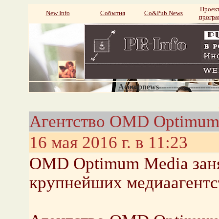
Проек
New Info
События
Со&Pub News
прогр
Acompnews----------------------
Агентство OMD Optimum
16 мая 2016 г. в 11:23
OMD Optimum Media заня
крупнейших медиаагентс