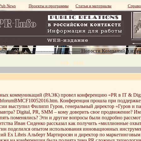
ub News
Проекты и программы
Статьи и материалы
Справо
mpnews--------------------------------------- Новости Компаний и изд
. 3398 - 3398.
ных коммуникаций (РАЭК) провел конференцию «PR в IT & Digi
SobforumBMCF10052016.htm. Конференция прошла при поддержке
сии выступил Филипп Гуров, генеральный директор «Гуров и па
в завтра? Digital, PR, SMM – кому доверить свое продвижение? 
ять поменялись? Эти и другие вопросы были подробно рассмотр
агентства Иван Сиденко рассказал как получить «миллионные охв
ротин поделился опытом использования инновационных инструм
ний Ex Libris Альберт Мартиросян и директор по маркетинговы
акже на конференции была поднята тема PR сложных технологич