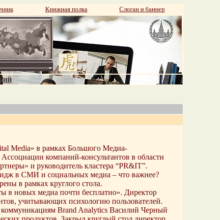
чник
Книжная полка
Слоган и баннер
аний
tal Media» в рамках Большого Медиа-
 Ассоциации компаний-консультантов в области
ртнеры» и руководитель кластера “PR&IT”.
Имидж в СМИ и социальных медиа – что важнее?
ены в рамках круглого стола.
аты в новых медиа почти бесплатно». Директор
ентов, учитывающих психологию пользователей.
м коммуникациям Brand Analytics Василий Черный
еских продуктов. Закрыл круглый стол директор