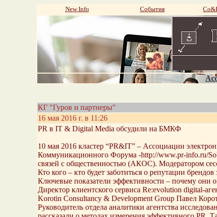
New Info
События
Со&P
Aco
КГ "Гуров и партнеры"
16 мая 2016 г. в 11:26
PR в IT & Digital Media обсудили на БМКФ
10 мая 2016 кластер “PR&IT” – Ассоциации электрон
Коммуникационного Форума -http://www.pr-info.ru/
связей с общественностью (АКОС). Модератором сес
Кто кого – кто будет заботиться о репутации брендо
Ключевые показатели эффективности – почему они оп
Директор клиентского сервиса Re:evolution digital-
Korotin Consultancy & Development Group Павел Ко
Руководитель отдела аналитики агентства исследова
рассказали о методах измерения эффективного PR. Т