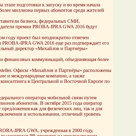
этапе подготовки к запуску и во время начала
 более миллиона первых абонентов среди жителей
ставители бизнеса, федеральных СМИ,
ладатели премии PROBA-IPRA GWA 2016 будут
м году проект был неоднократно отмечен
ал PROBA-IPRA GWA 2016 еще раз подтверждает его
ральный директор «Михайлов и Партнёры»
х и финансовых коммуникаций, объединяющая более
steller. Офисы «Михайлов и Партнёры» расположены
кие и международные компании, а также
консалтинга в Центральной и Восточной Европе по
федерального оператора мобильной связи путем
лионов абонентов. В октябре 2015 года оператор
 предложения как для физических лиц, так и для
подключении и использовании, отличный уровень
PROBA-IPRA GWA, учрежденная в 2000 году,
ие выдающихся PR-проектов на международном