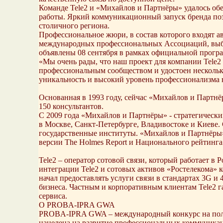
Команде Tele2 и «Михайлов и Партнёры» удалось обе
работы. Яркий коммуникационный запуск бренда позв
столичного региона.
Профессиональное жюри, в состав которого входят 
международных профессиональных Ассоциаций, выбр
объявлены 08 сентября в рамках официальной програ
«Мы очень рады, что наш проект для компании Tele
профессиональным сообществом и удостоен несколь
уникальность и высокий уровень профессионализма 
Основанная в 1993 году, сейчас «Михайлов и Партн
150 консультантов.
C 2009 года «Михайлов и Партнёры» - стратегическ
в Москве, Санкт-Петербурге, Владивостоке и Киеве
государственные институты. «Михайлов и Партнёры
версии The Holmes Report и Национального рейтинг
Tele2 – оператор сотовой связи, который работает в
интеграции Tele2 и сотовых активов «Ростелекома» к
начал предоставлять услуги связи в стандартах 3G и
бизнеса. Частным и корпоративным клиентам Tele2 г
сервиса.
О PROBA-IPRA GWA
PROBA-IPRA GWA – международный конкурс на получ
нацелена на развитие профессиональных коммуникац