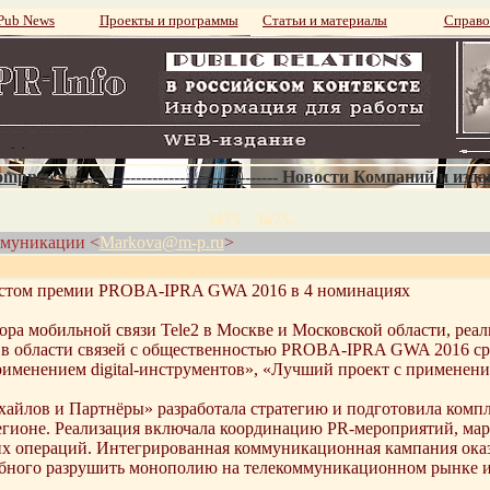
ub News
Проекты и программы
Статьи и материалы
Справо
mpnews--------------------------------------- Новости Компаний и изд
. 3475 - 3475.
ммуникации <
Markova@m-p.ru
>
листом премии PROBA-IPRA GWA 2016 в 4 номинациях
ра мобильной связи Tele2 в Москве и Московской области, реал
 в области связей с общественностью PROBA-IPRA GWA 2016 ср
рименением digital-инструментов», «Лучший проект с примене
хайлов и Партнёры» разработала стратегию и подготовила комп
егионе. Реализация включала координацию PR-мероприятий, мар
ких операций. Интегрированная коммуникационная кампания ока
особного разрушить монополию на телекоммуникационном рынке и