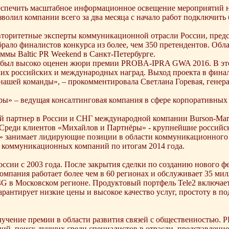
спечить масштабное информационное освещение мероприятий на 
олил компании всего за два месяца с начало работ подключить
авторитетные эксперты коммуникационной отрасли России, пред
ало финалистов конкурса из более, чем 350 претендентов. Об
ммы Baltic PR Weekend в Санкт-Петербурге.
2 был высоко оценен жюри премии PROBA-IPRA GWA 2016. В это
ких российских и международных наград. Выход проекта в фин
нашей команды», – прокомментировала Светлана Горевая, гене
ёры» – ведущая консалтинговая компания в сфере корпоративны
ий партнер в России и СНГ международной компании Burson-Mar
. Среди клиентов «Михайлов и Партнёры» - крупнейшие российс
» занимает лидирующие позиции в области коммуникационного 
а коммуникационных компаний по итогам 2014 года.
 России с 2003 года. После закрытия сделки по созданию нового 
омпания работает более чем в 60 регионах и обслуживает 35 мил
 4G в Московском регионе. Продуктовый портфель Tele2 включает
арантирует низкие цены и высокое качество услуг, простоту в 
ение премии в области развития связей с общественностью. 
ий, поиск лучших среди специалистов в отрасли, представлен