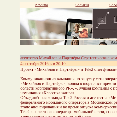
New Info
События
Со&P
Aco
агентство Михайлов и Партнёры Стратегические ко
4 сентября 2016 г. в 20:10
Проект «Михайлов и Партнёры» и Tele2 стал фина
Коммуникационная кампания по запуску сети операто
«Михайлов и Партнёры», вошла в шорт-лист премии
области корпоративного PR», «Лучшая компания с п
номинация «Классика жанра».
Объединённая команда Tele2 Россия и агентства «Ми
федерального мобильного оператора в Московском р
этапе анонсирования и во время запуска коммерчес
Tele2 как честного оператора мобильной связи, сп
качественную связь по доступной цене.