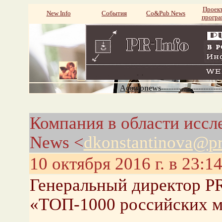
Проек
New Info
События
Со&Pub News
прогр
Acompnews----------------------
Компания в области исс
News <
dkonstantinova@pr
10 октября 2016 г. в 23:1
Генеральный директор P
«ТОП-1000 российских м