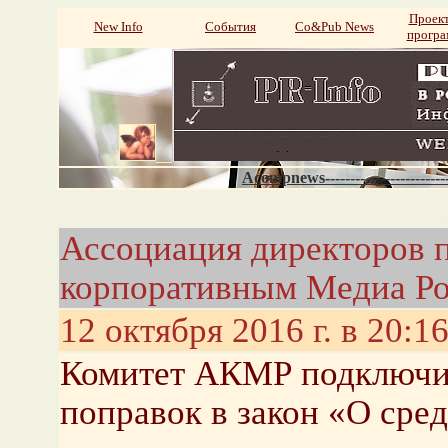
Проек
New Info
События
Со&Pub News
прогр
Acompnews----------------------
Ассоциация директоров 
корпоративным Медиа Ро
12 октября 2016 г. в 20:1
Комитет АКМР подключит
поправок в закон «О сре