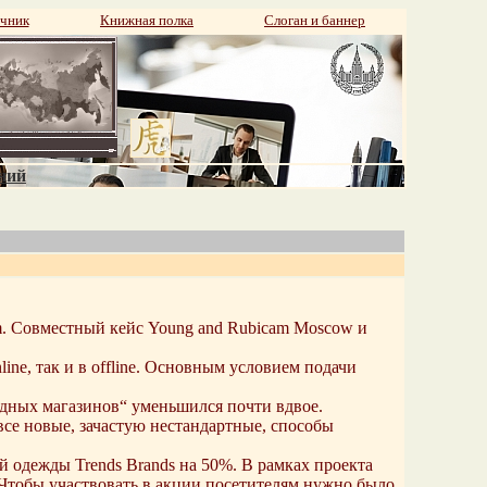
чник
Книжная полка
Слоган и баннер
аний
m. Совместный кейс Young and Rubicam Moscow и
ine, так и в offline. Основным условием подачи
модных магазинов“ уменьшился почти вдвое.
се новые, зачастую нестандартные, способы
й одежды Trends Brands на 50%. В рамках проекта
. Чтобы участвовать в акции посетителям нужно было