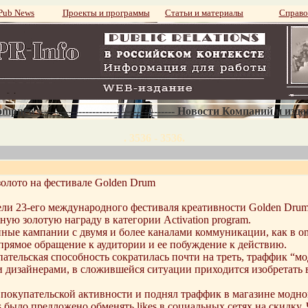
ub News
Проекты и программы
Статьи и материалы
Справо
mpnews--------------------------------------- Новости Компаний и изд
. 3536 - 3536.
золото на фестивале Golden Drum
ели 23-его международного фестиваля креативности Golden Dru
ную золотую награду в категории Activation program.
ные кампании с двумя и более каналами коммуникации, как в onl
прямое обращение к аудитории и ее побуждение к действию.
пательская способность сократилась почти на треть, траффик “
дизайнерами, в сложившейся ситуации приходится изобретать в
 покупательской активности и поднял траффик в магазине модно
 было предложено обменять likes в социальных сетях на скидку