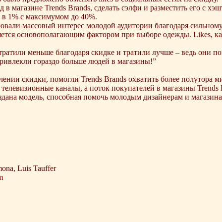
в магазине Trends Brands, сделать сэлфи и разместить его c хэшт
 в 1% с максимумом до 40%.
вали массовый интерес молодой аудитории благодаря сильному 
ется основополагающим фактором при выборе одежды. Likes, ка
тратили меньше благодаря скидке и тратили лучше – ведь они п
ривлекли гораздо больше людей в магазины!”
чении скидки, помогли Trends Brands охватить более полутора м
 телевизионные каналы, а поток покупателей в магазины Trends 
создана модель, способная помочь молодым дизайнерам и магази
mona, Luis Tauffer
m