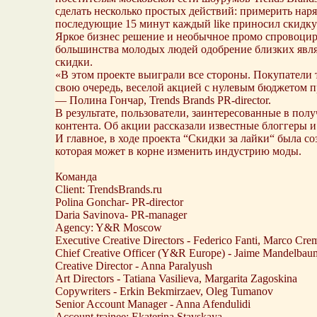
сделать несколько простых действий: примерить наряд 
последующие 15 минут каждый like приносил скидку
Яркое бизнес решение и необычное промо спровоциро
большинства молодых людей одобрение близких явля
скидки.
«В этом проекте выиграли все стороны. Покупатели 
свою очередь, веселой акцией с нулевым бюджетом п
— Полина Гончар, Trends Brands PR-director.
В результате, пользователи, заинтересованные в полу
контента. Об акции рассказали известные блоггеры и
И главное, в ходе проекта “Скидки за лайки“ была 
которая может в корне изменить индустрию моды.
Команда
Client: TrendsBrands.ru
Polina Gonchar- PR-director
Daria Savinova- PR-manager
Agency: Y&R Moscow
Executive Creative Directors - Federico Fanti, Marco Cre
Chief Creative Officer (Y&R Europe) - Jaime Mandelbau
Creative Director - Anna Paralyush
Art Directors - Tatiana Vasilieva, Margarita Zagoskina
Copywriters - Erkin Bekmirzaev, Oleg Tumanov
Senior Account Manager - Anna Afendulidi
Account trainee: Ekaterina Stavskaya