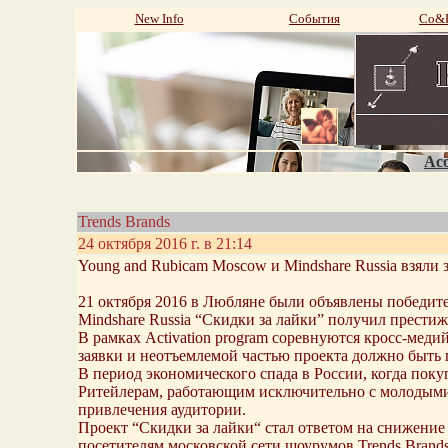
New Info
События
Со&P
Aco
Trends Brands
24 октября 2016 г. в 21:14
Young and Rubicam Moscow и Mindshare Russia взяли 
21 октября 2016 в Любляне были объявлены победит
Mindshare Russia “Скидки за лайки” получил престиж
В рамках Activation program соревнуются кросс-медий
заявки и неотъемлемой частью проекта должно быть 
В период экономического спада в России, когда поку
Ритейлерам, работающим исключительно с молодыми 
привлечения аудитории.
Проект “Скидки за лайки“ стал ответом на снижение
посетителям московской сети шоурумов Trends Brands