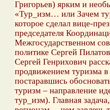
Григорьев) ярким и нео
«Тур_изм… или Зачем тур
которое сделал вице-пре
председателя Координаци
Межгосударственном сов
политике Сергей Пилатов
Сергей Генрихович расск
продвижением туризма в 
постаравшись обосновать
туризм – направление ид
тур_изм). Главная задача
регионам, – чем завлечь 