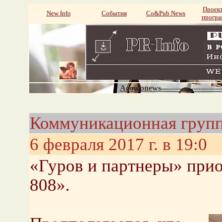
Проек
New Info
События
Со&Pub News
прогр
Acompnews----------------------
Коммуникационная групп
6 февраля 2017 г. в 19:0
«Гуров и партнеры» при
808».