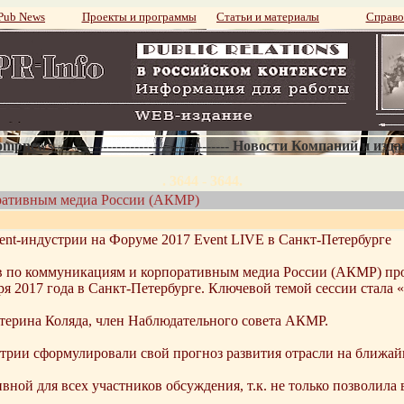
ub News
Проекты и программы
Статьи и материалы
Справо
mpnews--------------------------------------- Новости Компаний и изд
. 3644 - 3644.
ративным медиа России (АКМР)
nt-индустрии на Форуме 2017 Event LIVE в Санкт-Петербурге
в по коммуникациям и корпоративным медиа России (АКМР) про
я 2017 года в Санкт-Петербурге. Ключевой темой сессии стала «
терина Коляда, член Наблюдательного совета АКМР.
трии сформулировали свой прогноз развития отрасли на ближайш
ивной для всех участников обсуждения, т.к. не только позволил