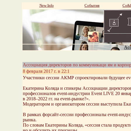
New Info
События
Со&P
Aco
Ассоциация директоров по коммуникаци ям и корпо
8 февраля 2017 г. в 22:1
Участники сессии АКМР спроектировали будущее eve
Екатерина Коляда и спикеры Ассоциации директоро
профессионалов event-индустрии Event LIVE 20 январ
в 2018–2022 гг. на event-рынке?».
Модератором и организатором сессии выступила Ека
В рамках форсайт-сессии профессионалы event-индус
рынка.
По словам Екатерины Коляда, «сессия стала продукт
но и обсудить их прогнозы.