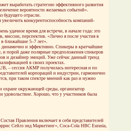
ожет выработать стратегию эффективного развития
величение вероятности желаемых событий».
з будущего отрасли.
м увеличить конкурентоспособность компаний-
ь удачное время для встречи, в начале года: это
, миссии, перспектив. «Лично я после участия в
 в ближайшие 5–7 лет».
а динамично и эффективно. Спикеры в кратчайшие
е, и порой даже полярные предположения спикеров
лов и дизайнер эмоций. Уже сейчас данный тренд
валификацией в своих проектах.
UB, – сессия АКМР получилась интересная и по
представителей корпораций и индустрии, гармонично
тся, при таком спектре мнений как раз и нужно
 и охране окружающей среды, организатор
или удовольствие. Хорошо, что у участников была
Состав Правления включает в себя представителей
рис Сейлз энд Маркетинг», Coca-Cola HBC Eurasia,