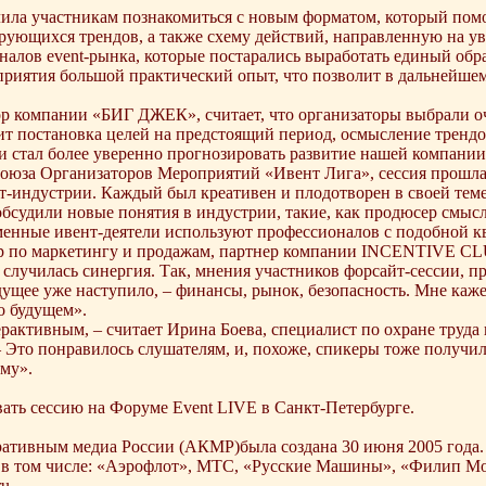
лила участникам познакомиться с новым форматом, который пом
рующихся трендов, а также схему действий, направленную на у
налов event-рынка, которые постарались выработать единый обра
приятия большой практический опыт, что позволит в дальнейше
 компании «БИГ ДЖЕК», считает, что организаторы выбрали очен
ит постановка целей на предстоящий период, осмысление трендов
и стал более уверенно прогнозировать развитие нашей компании
Союза Организаторов Мероприятий «Ивент Лига», сессия прошл
т-индустрии. Каждый был креативен и плодотворен в своей тем
бсудили новые понятия в индустрии, такие, как продюсер смыс
менные ивент-деятели используют профессионалов с подобной к
ктор по маркетингу и продажам, партнер компании INCENTIVE CL
– случилась синергия. Так, мнения участников форсайт-сессии, 
ущее уже наступило, – финансы, рынок, безопасность. Мне каже
о будущем».
рактивным, – считает Ирина Боева, специалист по охране труда
s. – Это понравилось слушателям, и, похоже, спикеры тоже получ
му».
ть сессию на Форуме Event LIVE в Санкт-Петербурге.
ативным медиа России (АКМР)была создана 30 июня 2005 года. 
в том числе: «Аэрофлот», МТС, «Русские Машины», «Филип Мор
ru