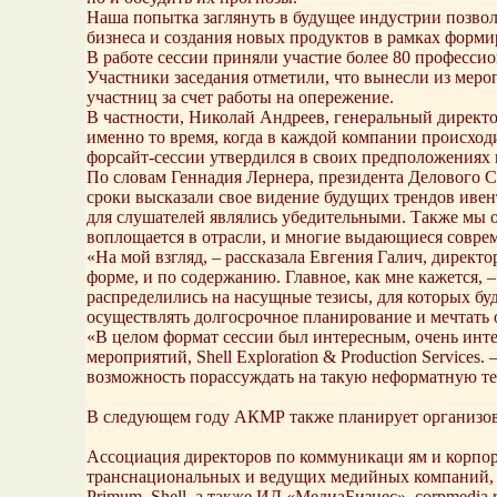
Наша попытка заглянуть в будущее индустрии позво
бизнеса и создания новых продуктов в рамках форми
В работе сессии приняли участие более 80 профессио
Участники заседания отметили, что вынесли из меро
участниц за счет работы на опережение.
В частности, Николай Андреев, генеральный директор
именно то время, когда в каждой компании происход
форсайт-сессии утвердился в своих предположениях 
По словам Геннадия Лернера, президента Делового 
сроки высказали свое видение будущих трендов ивен
для слушателей являлись убедительными. Также мы о
воплощается в отрасли, и многие выдающиеся совре
«На мой взгляд, – рассказала Евгения Галич, дире
форме, и по содержанию. Главное, как мне кажется, 
распределились на насущные тезисы, для которых буд
осуществлять долгосрочное планирование и мечтать 
«В целом формат сессии был интересным, очень инте
мероприятий, Shell Exploration & Production Service
возможность порассуждать на такую неформатную те
В следующем году АКМР также планирует организова
Ассоциация директоров по коммуникаци ям и корпор
транснациональных и ведущих медийных компаний, 
Primum, Shell, а также ИД «МедиаБизнес». corpmedia.