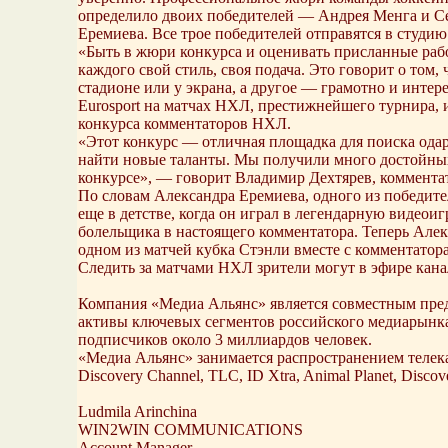
определило двоих победителей — Андрея Менга и Сер
Еремиева. Все трое победителей отправятся в студию
«Быть в жюри конкурса и оценивать присланные рабо
каждого свой стиль, своя подача. Это говорит о том,
стадионе или у экрана, а другое — грамотно и инте
Eurosport на матчах НХЛ, престижнейшего турнира, 
конкурса комментаторов НХЛ.
«Этот конкурс — отличная площадка для поиска одар
найти новые таланты. Мы получили много достойных
конкурсе», — говорит Владимир Дехтярев, коммента
По словам Александра Еремиева, одного из победител
еще в детстве, когда он играл в легендарную видеои
болельщика в настоящего комментатора. Теперь Алекс
одном из матчей кубка Стэнли вместе с комментатора
Следить за матчами НХЛ зрители могут в эфире канал
Компания «Медиа Альянс» является совместным пре
активы ключевых сегментов российского медиарынка,
подписчиков около 3 миллиардов человек.
«Медиа Альянс» занимается распространением телекан
Discovery Channel, TLC, ID Xtra, Animal Planet, Disco
Ludmila Arinchina
WIN2WIN COMMUNICATIONS
Account Manager