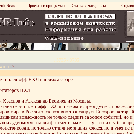
ub News
Проекты и программы
Статьи и материалы
Справо
mpnews--------------------------------------- Новости Компаний и изд
. 3735 - 3735.
win.ru
>
атчи плей-офф НХЛ в прямом эфире
ентаторов НХЛ.
й Краснов и Александр Еремиев из Москвы.
атчей серии плей-офф НХЛ в прямом эфире в дуэте с профессион
ов мира в России эксклюзивно транслирует Eurosport, который
ьщикам возможность не только следить за ходом событий, но и 
льшой аудиокомментарий фрагмента матча — участникам был пре
онстрировать не только отличные знания хоккея, но и умение 
х комментаторов Eurosport в составе Владимира Дехтярева, Сер