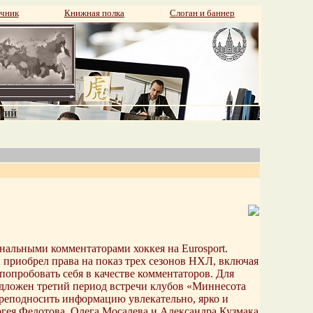
чник
Книжная полка
Слоган и баннер
аний
альными комментаторами хоккея на Eurosport.
 приобрел права на показ трех сезонов НХЛ, включая
попробовать себя в качестве комментаторов. Для
дложен третий период встречи клубов «Миннесота
преподносить информацию увлекательно, ярко и
гея Федотова, Олега Мосалева и Александра Кузмака