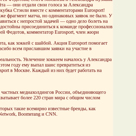
та — они отдали свои голоса за Александра
 кубка Стэнли вместе с комментаторами Eurosport!
е фрагмент матча, но одинаковых заявок не было. У
авиться с непростой задачей — одно дело болеть на
и достойны присоединиться к команде профессионалов
ей Федотов, комментатор Eurosport, член жюри
а, как хоккей с шайбой. Акция Eurosport помогает
сибо всем приславшим заявки на участие в
еальность. Увлечение хоккеем началось у Александра
 этом году ему выпал шанс превратиться из
port в Москве. Каждый из них будет работать на
 частных медиахолдингов России, объединяющего
хватывает более 220 стран мира с общим числом
оторых такие всемирно известные бренды, как
on Network, Boomerang и CNN.