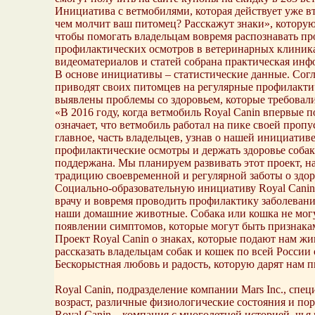
Инициатива с ветмобилями, которая действует уже в
чем молчит ваш питомец? Расскажут знаки», которую
чтобы помогать владельцам вовремя распознавать пр
профилактических осмотров в ветеринарных клиниках
видеоматериалов и статей собрана практическая инф
В основе инициативы – статистические данные. Согл
приводят своих питомцев на регулярные профилакти
выявлены проблемы со здоровьем, которые требовал
«В 2016 году, когда ветмобиль Royal Canin впервые 
означает, что ветмобиль работал на пике своей проп
главное, часть владельцев, узнав о нашей инициативе
профилактические осмотры и держать здоровье собаки
поддержана. Мы планируем развивать этот проект, на
традицию своевременной и регулярной заботы о здор
Социально-образовательную инициативу Royal Canin 
врачу и вовремя проводить профилактику заболеваний
наши домашние животные. Собака или кошка не могут
появлении симптомов, которые могут быть признакам
Проект Royal Canin о знаках, которые подают нам жи
рассказать владельцам собак и кошек по всей России
Бескорыстная любовь и радость, которую дарят нам п
Royal Canin, подразделение компании Mars Inc., спе
возраст, различные физиологические состояния и по
Royal Canin – компания с многолетней историей, чь