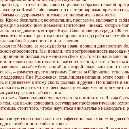
торой год, – это часть большой социально-образовательной про
 эксперты Royal Canin совместно с ветеринарными врачами созд
облемы со здоровьем у питомцев и напомнить о важности
. Кроме бесплатных консультаций, программа включает в себя п
ормация о необычном поведении питомцев - знаках, которые мог
асно исследованию, которое Royal Canin проводил среди 700 ве
ческие осмотры. При этом опыт прошлого года работы ветмобил
и дальнейшей диагностики или лечения.
поехал по Москве, за месяц работы врачи провели диагностику бо
ускной способности. Мы поняли, что востребованность высока и
, приводили питомцев именно на check-up, то есть наша миссия –
 или кошки под контролем также естественно, как и заботиться 
ращивать на сайте базу знаний, к которой владельцы животных 
овье», – комментирует программу Светлана Обручкова, генераль
поддержала Яна Рудковская, став лицом кампании этого года: «В
, и призываем к этому своих родных и друзей. Но в заботе и в
 сказать, если их что-то беспокоит, поэтому хозяин приходит с
и уже серьезного заболевания.
вотные – благородная и очень полезная инициатива. Я рада быт
 о том, как важно совершать регулярные профилактические осмот
итомцы, стоит того, чтобы научиться внимательно наблюдать и 
циализируется на производстве профессиональных кормов для со
родные особенности собак и кошек.
я марка кормов для домашних животных является одной из самых