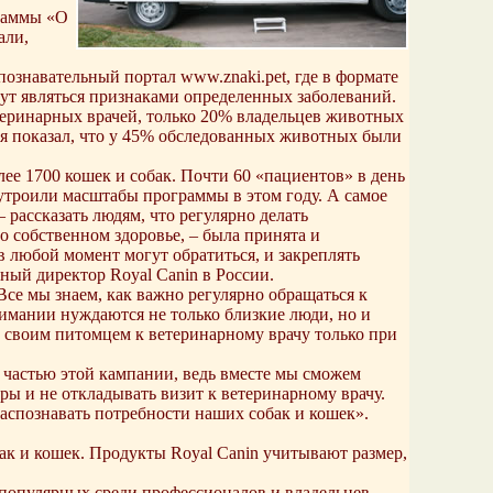
граммы «О
али,
ознавательный портал www.znaki.pet, где в формате
ут являться признаками определенных заболеваний.
теринарных врачей, только 20% владельцев животных
я показал, что у 45% обследованных животных были
лее 1700 кошек и собак. Почти 60 «пациентов» в день
 утроили масштабы программы в этом году. А самое
 рассказать людям, что регулярно делать
о собственном здоровье, – была принята и
в любой момент могут обратиться, и закреплять
ный директор Royal Canin в России.
се мы знаем, как важно регулярно обращаться к
нимании нуждаются не только близкие люди, но и
о своим питомцем к ветеринарному врачу только при
ь частью этой кампании, ведь вместе мы сможем
ры и не откладывать визит к ветеринарному врачу.
распознавать потребности наших собак и кошек».
бак и кошек. Продукты Royal Canin учитывают размер,
 популярных среди профессионалов и владельцев