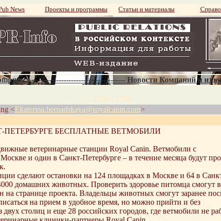
ub News
Проекты и программы
Статьи и материалы
Справо
mpnews--------------------------------------- Новости Компаний и изд
. 3736 - 3736.
ing <
Ekaterina.bernadskaya@royalcanin.com
>
Т-ПЕТЕРБУРГЕ БЕСПЛАТНЫЕ ВЕТМОБИЛИ
движные ветеринарные станции Royal Canin. Ветмобили с
оскве и один в Санкт-Петербурге – в течение месяца будут пр
к.
ции сделают остановки на 124 площадках в Москве и 64 в Санк
 4000 домашних животных. Проверить здоровье питомца смогут в
 на странице проекта. Владельцы животных смогут заранее пос
аписаться на прием в удобное время, но можно прийти и без
 двух столиц и еще 28 российских городов, где ветмобили не ра
етеринарные клиники-партнеры Royal Canin.