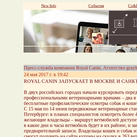
New Info
События
Со&P
Aco
Пресс-служба компании Royal Canin, Агентство grayl
24 мая 2017 г. в 19:42
ROYAL CANIN ЗАПУСКАЕТ В МОСКВЕ И САНК
В двух российских городах начали курсировать пере
профессиональными ветеринарными врачами – два в М
бесплатные профилактические осмотры собак и коше
С 15 мая по 14 июня передвижные ветеринарные стан
Петербурге: в планах специалистов осмотреть более
желающие владельцы – маршрут ветмобилей доступен
в какие дни и часы ветмобиль будет в их районе, и з
предварительной записи. Владельцы кошек и собак из
смогут получить на сайте купоны на скидку в 263 в