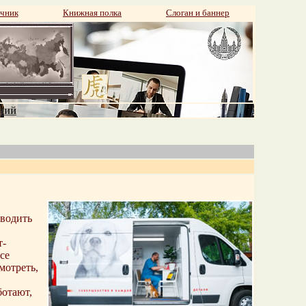
чник
Книжная полка
Слоган и баннер
аний
оводить
т-
се
мотреть,
ботают,