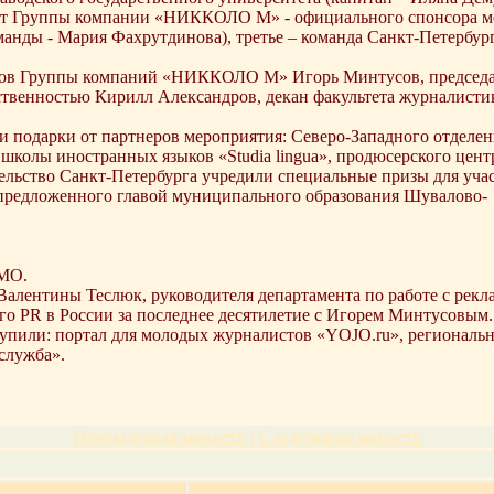
 от Группы компании «НИККОЛО М» - официального спонсора м
нды - Мария Фахрутдинова), третье – команда Санкт-Петербургс
оров Группы компаний «НИККОЛО М» Игорь Минтусов, председат
ественностью Кирилл Александров, декан факультета журналис
и подарки от партнеров мероприятия: Северо-Западного отделен
школы иностранных языков «Studia lingua», продюсерского цент
льство Санкт-Петербурга учредили специальные призы для учас
 предложенного главой муниципального образования Шувалово-
ИМО.
с Валентины Теслюк, руководителя департамента по работе с р
го PR в России за последнее десятилетие с Игорем Минтусовым.
пили: портал для молодых журналистов «YOJO.ru», региональный
служба».
Предыдущая новость
|
Следующая новость