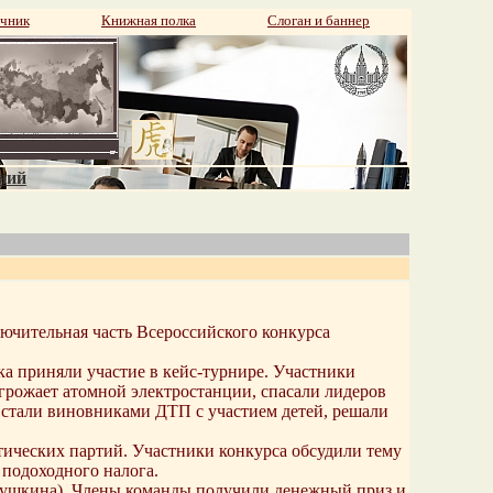
чник
Книжная полка
Слоган и баннер
аний
лючительная часть Всероссийского конкурса
а приняли участие в кейс-турнире. Участники
грожает атомной электростанции, спасали лидеров
 стали виновниками ДТП с участием детей, решали
тических партий. Участники конкурса обсудили тему
 подоходного налога.
емушкина). Члены команды получили денежный приз и