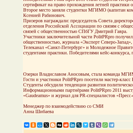
сертификат на право прохождения летней практики
Второе место заняли студентки МГИМО (капитан кома
Ксенией Рабинович.
Призеров награждали: председатель Совета директ
отделения Российской Ассоциации по связям с общ
связей с общественностью СПбГУ Дмитрий Гавра.
Участники заключительной части PolitPRpro получил
общественностью, журнала «Эксперт Северо-Запад», 
Телеканал «Санкт-Петербург» и Молодежное Правите
студентами практики. Победителями кейс-конкурса,
Озерки Владиславом Аносовым, стала команда МГ
Гости и участники PolitPRpro посетили мастер-клас
Студенты обсудили тенденции развития политическо
Информационными партнёрами PolitPRpro 2011 высту
«Gaudeamus» и журнал для PR-специалистов «Пресс-
Менеджер по взаимодействию со СМИ
Анна Шибаева