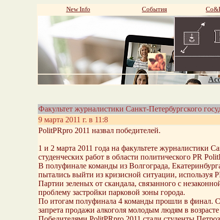
New Info
События
Со&P
Aco
Факультет журналистики Санкт-Петербургского госу
9 марта 2011 г. в 11:8
PolitPRpro 2011 назвал победителей.
1 и 2 марта 2011 года на факультете журналистики С
студенческих работ в области политического PR Polit
В полуфинале команды из Волгограда, Екатеринбурга
пытались выйти из кризисной ситуации, используя P
Партии зеленых от скандала, связанного с незаконн
проблему застройки парковой зоны города.
По итогам полуфинала 4 команды прошли в финал. Ст
запрета продажи алкоголя молодым людям в возрасте
Победителями PolitPRpro 2011 стали студенты Петро