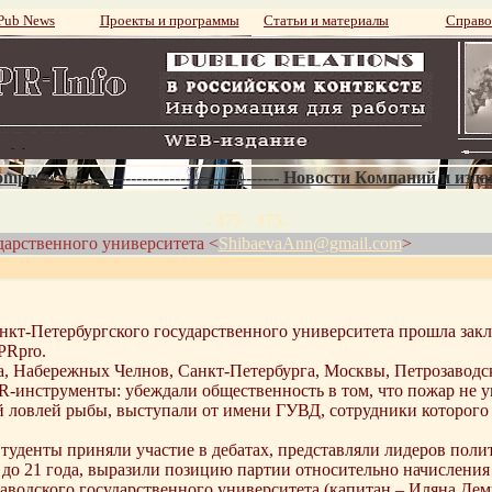
ub News
Проекты и программы
Статьи и материалы
Справо
mpnews--------------------------------------- Новости Компаний и изд
. 375 - 375.
дарственного университета <
ShibaevaAnn@gmail.com
>
анкт-Петербургского государственного университета прошла зак
PRpro.
, Набережных Челнов, Санкт-Петербурга, Москвы, Петрозаводск
R-инструменты: убеждали общественность в том, что пожар не у
ой ловлей рыбы, выступали от имени ГУВД, сотрудники которого
уденты приняли участие в дебатах, представляли лидеров поли
 до 21 года, выразили позицию партии относительно начисления
заводского государственного университета (капитан – Иляна Д