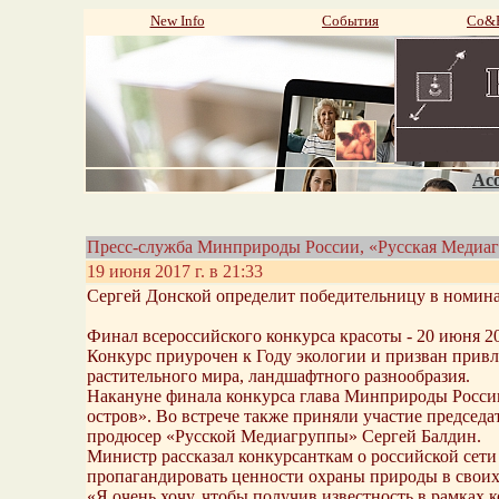
New Info
События
Со&P
Aco
Пресс-служба Минприроды России, «Русская Медиа
19 июня 2017 г. в 21:33
Сергей Донской определит победительницу в номина
Финал всероссийского конкурса красоты - 20 июня 201
Конкурс приурочен к Году экологии и призван прив
растительного мира, ландшафтного разнообразия.
Накануне финала конкурса глава Минприроды России
остров». Во встрече также приняли участие председ
продюсер «Русской Медиагруппы» Сергей Балдин.
Министр рассказал конкурсанткам о российской сет
пропагандировать ценности охраны природы в своих
«Я очень хочу, чтобы получив известность в рамках