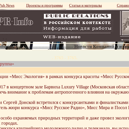
ub News
Проекты и программы
Статьи и материалы
Справо
mpnews--------------------------------------- Новости Компаний и изд
. 3765 - 3765.
группа»
ции «Мисс Экология» в рамках конкурса красоты «Мисс Русско
7 в концертном зале Барвиха Luxury Village (Московская област
лечь внимание к проблемам антропогенного влияния на окружаю
 Сергей Донской встретился с конкурсантками и финалистками
атель жюри конкурса «Мисс Русское Радио», Мисс Мира и Посол
и особо охраняемых природных территорий и даже провел эколог
 городах.
 конкурса крупнейшего молодежного радио и телеканала, вы исп