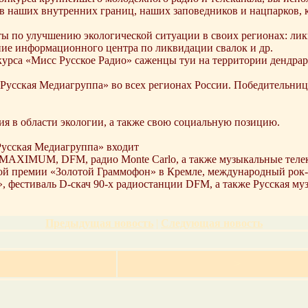
в наших внутренних границ, наших заповедников и нацпарков, 
ы по улучшению экологической ситуации в своих регионах: лик
ние информационного центра по ликвидации свалок и др.
курса «Мисс Русское Радио» саженцы туи на территории дендрар
усская Медиагруппа» во всех регионах России. Победительниц к
ия в области экологии, а также свою социальную позицию.
Русская Медиагруппа» входит
 MAXIMUM, DFM, радио Monte Carlo, а также музыкальные теле
ной премии «Золотой Граммофон» в Кремле, международный ро
», фестиваль D-скач 90-х радиостанции DFM, а также Русская м
Предыдущая новость
|
Следующая новость
>