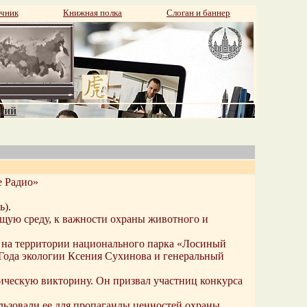
чник
Книжная полка
Слоган и баннер
аний
е Радио»
ь).
щую среду, к важности охраны животного и
 на территории национального парка «Лосиный
 Года экологии Ксения Сухинова и генеральный
ическую викторину. Он призвал участниц конкурса
ользовали ее для пропаганды ценностей охраны