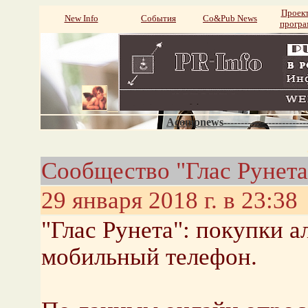
Проек
New Info
События
Со&Pub News
прогр
Acompnews----------------------
Сообщество "Глас Рунета
29 января 2018 г. в 23:38
"Глас Рунета": покупки а
мобильный телефон.