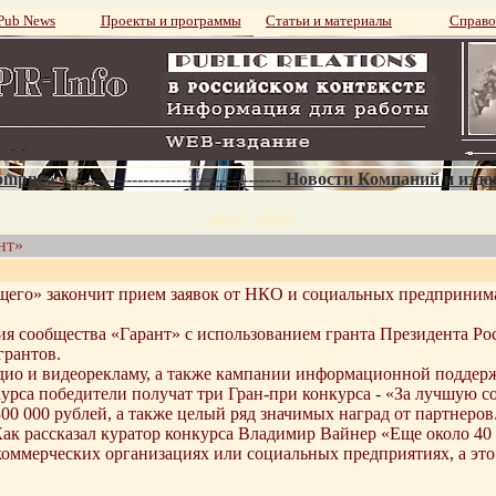
ub News
Проекты и программы
Статьи и материалы
Справо
mpnews--------------------------------------- Новости Компаний и изд
. 3937 - 3937.
нт»
его» закончит прием заявок от НКО и социальных предпринима
я сообщества «Гарант» с использованием гранта Президента Ро
грантов.
удио и видеорекламу, а также кампании информационной поддер
урса победители получат три Гран-при конкурса - «За лучшую 
00 000 рублей, а также целый ряд значимых наград от партнеров
Как рассказал куратор конкурса Владимир Вайнер «Еще около 40
коммерческих организациях или социальных предприятиях, а это