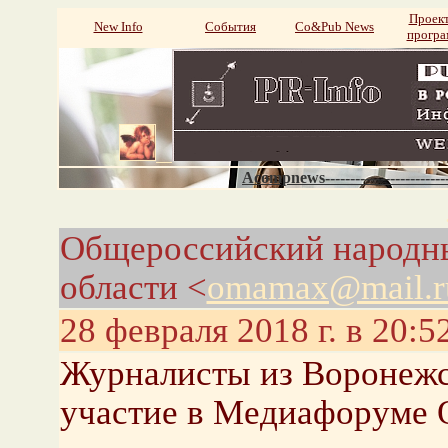
Проек
New Info
События
Со&Pub News
прогр
Acompnews----------------------
Общероссийский народн
области <
omamax@mail.r
28 февраля 2018 г. в 20:5
Журналисты из Воронежс
участие в Медиафоруме