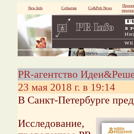
Проек
New Info
События
Со&Pub News
прогр
Acompnews----------------------
PR-агентство Идеи&Реш
23 мая 2018 г. в 19:14
В Санкт-Петербурге пред
Исследование,