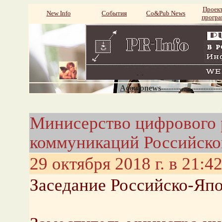
Проек
New Info
События
Со&Pub News
прогр
Acompnews----------------------
Минисерство цифрового р
коммуникаций Российск
29 октября 2018 г. в 21:4
Заседание Российско-Яп