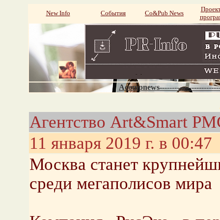
Проек
New Info
События
Со&Pub News
прогр
Acompnews----------------------
Агентство Art&Smart P
11 января 2019 г. в 00:47
Москва станет крупнейш
среди мегаполисов мира