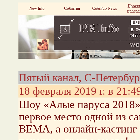
Проек
New Info
События
Со&Pub News
прогр
Acompnews----------------------
Пятый канал, С-Петербур
18 февраля 2019 г. в 21:4
Шоу «Алые паруса 2018»
первое место одной из 
BEMA, а онлайн-кастинг 