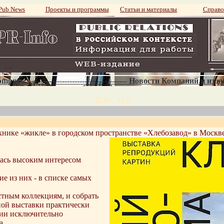
ub News
Проекты и программы
Статьи и материалы
Справо
mpnews--------------------------------------- Новости Компаний и изд
. 4239 - 4239.
хнике «жикле» в городском пространстве «Хлебозавод» в Москве
лась высоким интересом
е из них - в списке самых
тным коллекциям, и собрать
ной выставки практически
ции исключительно
а.