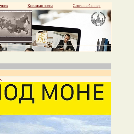
чник
Книжная полка
Слоган и баннер
аний
.