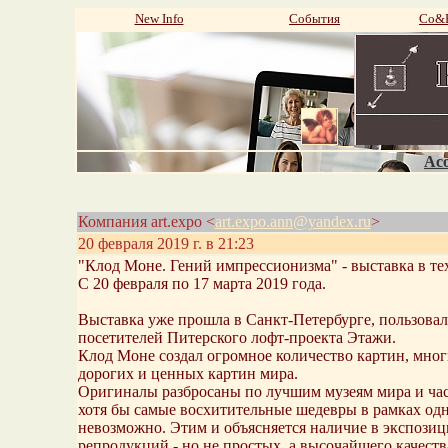
New Info
События
Со&P
Aco
Компания art.expo <
art.expo.ann@yandex.ru
>
20 февраля 2019 г. в 21:23
"Клод Моне. Гений импрессионизма" - выставка в те
С 20 февраля по 17 марта 2019 года.
Выставка уже прошла в Санкт-Петербурге, пользова
посетителей Питерского лофт-проекта Этажи.
Клод Моне создал огромное количество картин, многи
дорогих и ценных картин мира.
Оригиналы разбросаны по лучшим музеям мира и час
хотя бы самые восхитительные шедевры в рамках од
невозможно. Этим и объясняется наличие в экспози
репродукций - но не простых, а высочайшего качеств