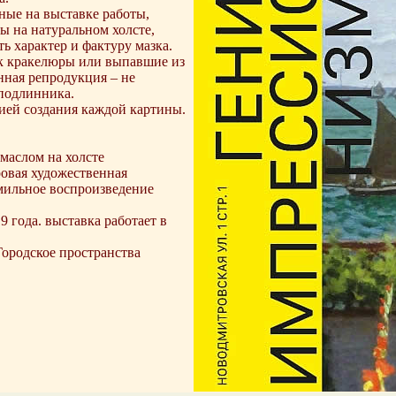
ные на выставке работы,
ы на натуральном холсте,
ь характер и фактуру мазка.
ак кракелюры или выпавшие из
нная репродукция – не
 подлинника.
ией создания каждой картины.
маслом на холсте
овая художественная
имильное воспроизведение
9 года. выставка работает в
Городское пространства