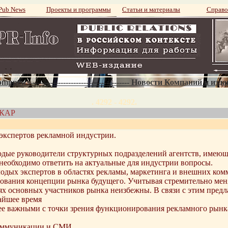
ub News
Проекты и программы
Статьи и материалы
Справо
mpnews--------------------------------------- Новости Компаний и изд
. 4292 - 4292.
АКАР
экспертов рекламной индустрии.
дые руководители структурных подразделений агентств, имеющи
необходимо ответить на актуальные для индустрии вопросы.
одых экспертов в областях рекламы, маркетинга и внешних ко
ования концепции рынка будущего. Учитывая стремительно ме
х основных участников рынка неизбежны. В связи с этим предл
айшее время
ее важными с точки зрения функционирования рекламного рынк
коммуникации и СМИ