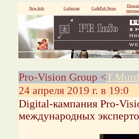
Проек
New Info
События
Со&Pub News
прогр
Acompnews----------------------
Pro-Vision Group <
T.Murd
24 апреля 2019 г. в 19:0
Digital-кампания Pro-Vis
международных эксперто