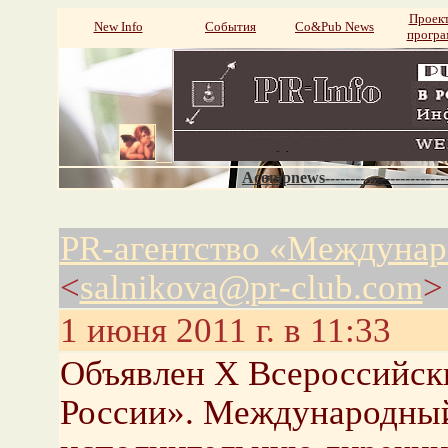
Проек
New Info
События
Со&Pub News
прогр
Acompnews----------------------
PR-агентство «Междунар
<
salnikova@pr-club.com
>
1 июня 2011 г. в 11:33
Объявлен X Всероссийск
России». Международный