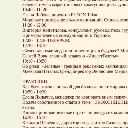
Зеленая тема в маркетинговых коммуникациях: лучш
10:40 - 11: 20
Елена Лобова, директор PLEON Talan
Мировые примеры green-коммуникаций. Список зел
11:20 - 12:00.
Виктория Копотилова, консультант, руководитель гр
Примеры зеленых коммуникаций в Украине.
12:00 - 12:30 ПЕРЕРЫВ.
12:30 - 13:10
«Зеленая» тема: мода или инвестиция в будущее? М
Сергей Вовк, главный редактор «ИнвестГазеты».
13:10 - 13:50
Go green! «Зеленые» тренды в рекламных кампаниях:
Маевская Наталья, бренд-директор Эволюшен Медиа
ПРАКТИКИ:
Как быть «эко» с пользой для бизнеса: опыт мировых
13:50 - 14:30
Елена Якимчук, менеджер по корпоративным связя
Подача собственного опыта в теме - ЭКОКОНЦЕПЦИЯ
выгод.
Инновационные зеленые стратегии шведских компаний.
14:30 - 15:10
Клавдия Шевелюк, директор по развитию бизнеса п
Инновационные зеленые стратегии шведских компаний.