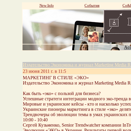
New Info
События
Со&P
Aco
Издательство Экономика и журнал Marketing Media R
23 июня 2011 г. в 11:5
МАРКЕТИНГ В СТИЛЕ «ЭКО»
Издательство Экономика и журнал Marketing Media 
Как быть «эко» с пользой для бизнеса?
Успешные стратеги интеграции модного эко-тренда
Мировые и украинские кейсы - кто и насколько успе
Украинские пионеры маркетинга в стиле «эко» делят
Трендвочеры об эволюции темы в умах украинских п
10:00 - 10:40
Сергей Кузьменко, Senior Trendwatcher компании InTr
Эволюции «ЭКО» в Украине. Результаты первой волн