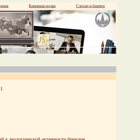
чник
Книжная полка
Слоган и баннер
аний
11
 к экологической активности брендов.