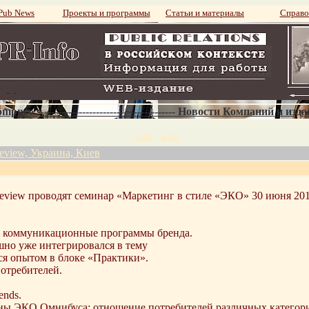
ub News
Проекты и программы
Статьи и материалы
Справо
mpnews--------------------------------------- Новости Компаний и изд
. 648 - 648.
eview, Украина, Киев
Review проводят семинар «Маркетинг в стиле «ЭКО» 30 июня 20
 в коммуникационные программы бренда.
шно уже интегрировался в тему
ся опытом в блоке «Практики».
отребителей.
ends.
ы ЭКО Омнибуса: отношение потребителей различных категорий