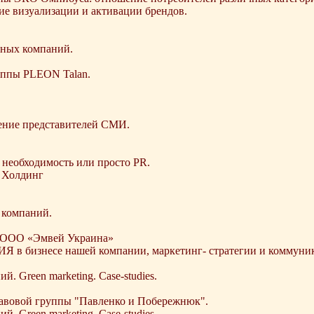
ие визуализации и активации брендов.
еных компаний.
уппы PLEON Talan.
нение представителей СМИ.
 необходимость или просто PR.
 Холдинг
 компаний.
м ООО «Эмвей Украина»
 в бизнесе нашей компании, маркетинг- стратегии и коммуни
 Green marketing. Case-studies.
равовой группы "Павленко и Побережнюк".
 Green marketing. Case-studies