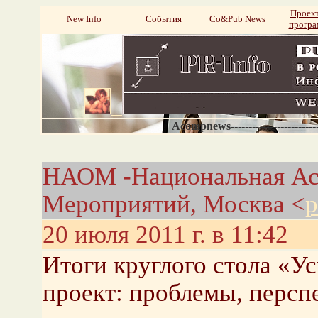
Проек
New Info
События
Со&Pub News
прогр
Acompnews----------------------
НАОМ -Национальная Ас
Мероприятий, Москва <
p
20 июля 2011 г. в 11:42
Итоги круглого стола «У
проект: проблемы, персп