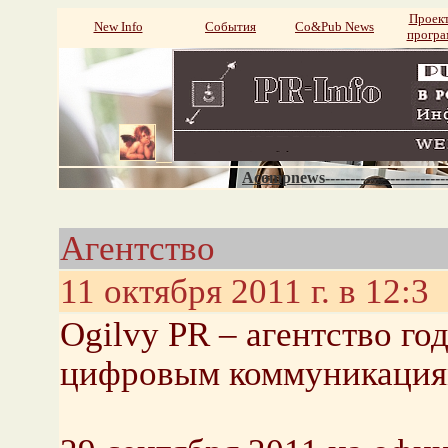
Проек
New Info
События
Со&Pub News
прогр
Acompnews----------------------
Агентство
11 октября 2011 г. в 12:3
Ogilvy PR – агентство го
цифровым коммуникация