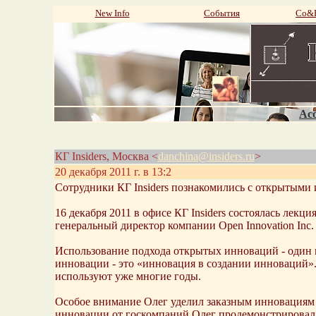
New Info
События
Со&P
Aco
КГ Insiders, Москва <
danchina@insiders.ru
>
20 декабря 2011 г. в 13:2
Сотрудники КГ Insiders познакомились с открытыми
16 декабря 2011 в офисе КГ Insiders состоялась лек
генеральный директор компании Open Innovation Inc
Использование подхода открытых инноваций - один 
инновации - это «инновация в создании инноваций».
используют уже многие годы.
Особое внимание Олег уделил заказным инновациям 
инновации от госкомпаний Олег продемонстрировал 