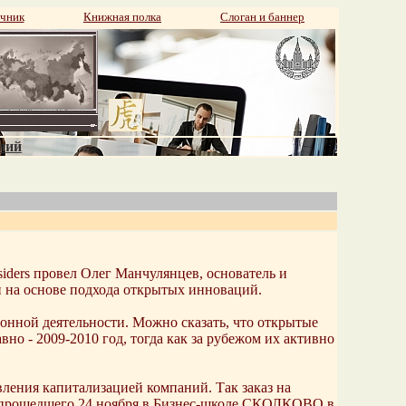
чник
Книжная полка
Слоган и баннер
аний
siders провел Олег Манчулянцев, основатель и
й на основе подхода открытых инноваций.
нной деятельности. Можно сказать, что открытые
о - 2009-2010 год, тогда как за рубежом их активно
ения капитализацией компаний. Так заказ на
/) прошедшего 24 ноября в Бизнес-школе СКОЛКОВО в