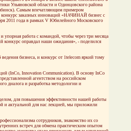
тики Ульяновской области и Одинцовского района
лябинск). Самым впечатляющим примером
ый конкурс заказных инноваций «НАЧИНАЙ бизнес с
абря 2011 года в рамках V Юбилейного Московского
и упорная работа с командой, чтобы через три месяца
й конкурс оправдал наши ожидания», - поделился
ведения бизнеса, и конкурс от 1telecom яркий тому
й (InCo, Innovation Communication). В основу InCo
е представленной агентством на российском
го диалога и разработка методологии и
в целом, для повышения эффективности нашей работы
ной и актуальной для нас лекцией, мы приложили
рофессионализма сотрудников, знакомство их со
утренних встреч для обмена практическим опытом
водство агентства стало приглашать для выступлений