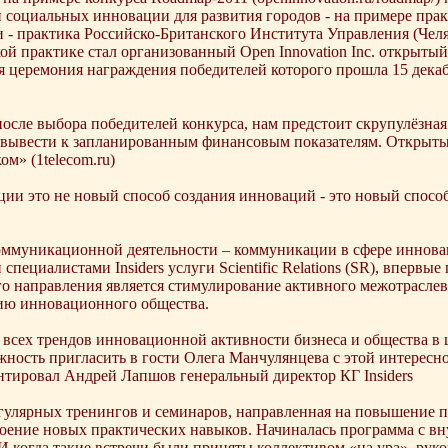
оциальных инновации для развития городов - на примере прак
и - практика Российско-Британского Института Управления (Че
й практике стал организованный Open Innovation Inc. открыт
ная церемония награждения победителей которого прошла 15 дек
осле выбора победителей конкурса, нам предстоит скрупулёзная 
в вывести к запланированным финансовым показателям. Открыты
» (1telecom.ru)
и это не новый способ создания инноваций - это новый способ 
коммуникационной деятельности – коммуникации в сфере инноваци
ециалистами Insiders услуги Scientific Relations (SR), впервы
 направления является стимулирование активного межотраслево
ию инновационного общества.
ме всех трендов инновационной активности бизнеса и общества 
ожность пригласить в гости Олега Манчулянцева с этой интерес
нтировал Андрей Лапшов генеральный директор КГ Insiders
егулярных тренингов и семинаров, направленная на повышение п
ение новых практических навыков. Начиналась программа с вн
И когда такие встречи были приняты коллективом «на ура», руко