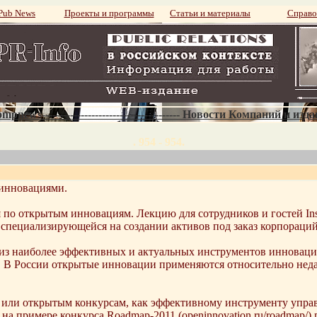
ub News
Проекты и программы
Статьи и материалы
Справо
mpnews--------------------------------------- Новости Компаний и изд
. 954 - 954.
 инновациями.
ция по открытым инновациям. Лекцию для сотрудников и гостей In
. специализирующейся на создании активов под заказ корпораци
из наиболее эффективных и актуальных инструментов инновацио
 В России открытые инновации применяются относительно недавн
или открытым конкурсам, как эффективному инструменту управл
на примере конкурса Roadmap-2011 (openinnovation.ru/roadmap