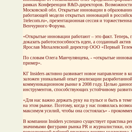
рамках Конференции R&D-директоров. Возможности с
Московской обл. Открытые инновации в образовани
работающей модели открытых инноваций в российско
1telecom.ru», презентационная сессия и торжествен
Венчурного Форума.
«Открытые инновации работают – это факт. Теперь, п
доказать работоспособность идеи, а созданный акти
Ярослав Михалевский директор ООО «Первый Телеком
По словам Олега Манчулянцева, - «открытые инноваци
пример».
КГ Insiders активно развивает новое направление в 
заложен уникальный опыт реализации разработанной сп
коммуникационном рынке в 2008 году. Целью данного
инструментов, способствующих устойчивому развит
«Для нас важно держать руку на пульсе и быть в те
на этом рынке. Поэтому, когда у нас появилась возм
максимум усилий, чтобы она состоялась» - прокомме
В компании Insiders успешно существует практика р
значимыми фигурами рынка PR и журналистики, осво
повседневной рабочей практики внутри коллектива. 