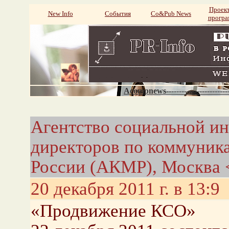
Проек
New Info
События
Со&Pub News
прогр
Acompnews----------------------
Агентство социальной и
директоров по коммуник
России (АКМР), Москва 
20 декабря 2011 г. в 13:9
«Продвижение КСО»