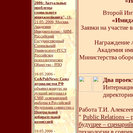
«И
2006: Актуальные
проблемы
Второй Ин
социального
имиджмейкинга",
18-
«Имидж
21.05. 2006, Москва,
Заявки на участие 
Академия
Имиджеологии - АИМ ,
Российский
Государственный
Награждение л
Социальный
Академия им
Университет-РГСУ,
Российское
Министерства обор
психологическое
Общество - РПО
16.05.2006 -
Два проек
Со&PubNews: Союз
журналистов РФ
Интернаци
объявил конкурс на
лучший материал в
директория
СМИ, освещающий
выборы в Российской
Федерации совместно с
Работа Т.И. Алексее
Центральной
"
Public Relations –
избирательной
комиссией
будущее – сценарий
технологии в совре
16.05.2006 -