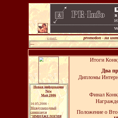
promotion - на ин
e-mail:
---
Итоги Конк
Два пр
Дипломы Интерн
Новая информация
New
Финал Кон
Май 2006
Награжде
16.05.2006 -
Международный
Положение о Вто
симпозиум
"ИМИДЖЕЛОГИЯ