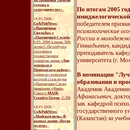
застройщики Тюмени
готовы к
По итогам 2005 го
сотрудничеству
»..
имиджелогической
16.05.2006 -
победителем призна
Со&PubNews:
«Пшеничные
психологические о
Свадьбы» с
России в молодежно
«Пшеничной Слезой»
6.05. 2006 в парке 300-
Геннадьевич,
кандид
летия С-Петербурга
состоялось
преподаватель кафе
торжественное
университета (г. Мос
открытие акции «
Дни
деревьев в
Приморском район
е»,
В номинации "Луч
одним из спонсоров
которой стала водка
образовании и пр
«Пшеничная Слеза»
Академик Академи
(компания «Фаюр-
Союз»).
МASK
Афанасьевич,
доктор
Creative Group
, С-Пб
зав. кафедрой псих
16.05.2006 -
государственного у
Со&PubNews:
«Майская ночь»-В
(Казахстан)
за учеб
рамках акции «Весна
музеев»
.