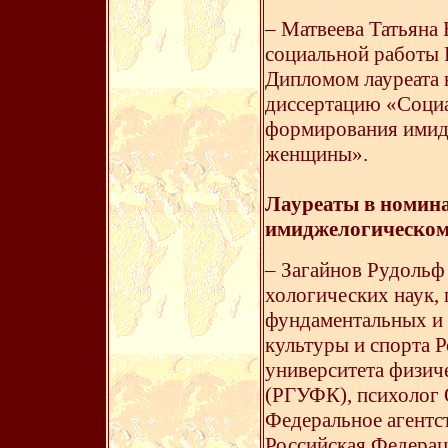
– Матвеева Татьяна 
социальной работы 
Дипломом лауреата 
диссертацию «Социа
формирования имид
женщины».
Лауреаты в номин
имиджелогическом
– Загайнов Рудольф
хологических наук,
фундаментальных и
культуры и спорта 
университета физиче
(РГУФК), психолог 
Федеральное агентст
Российская Федерац