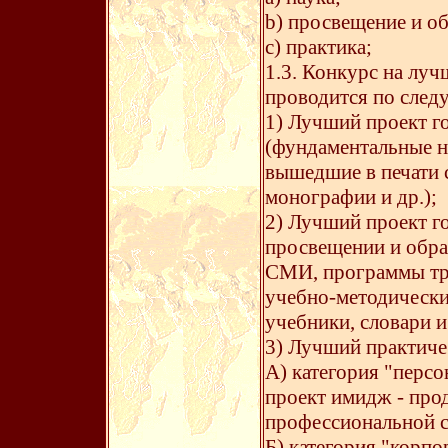
b) просвещение и об
c) практика;
1.3. Конкурс на луч
проводится по сле
1) Лучший проект г
(фундаментальные н
вышедшие в печати с
монографии и др.);
2) Лучший проект г
просвещении и образ
СМИ, программы тр
учебно-методически
учебники, словари и 
3) Лучший практиче
А) категория "перс
проект имидж - про
профессиональной с
Б) категория "корп