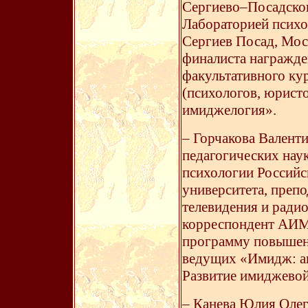
Сергиево–Посадског
Лабораторией психо
Сергиев Посад, Мос
финалиста награжде
факультативного кур
(психологов, юрист
имиджелогия».
– Горчакова Валенти
педагогических нау
психологии Российс
университета, преп
телевидения и ради
корреспондент АИМ
программу повышени
ведущих «Имидж: ан
Развитие имиджевой
– Канева Юлия Олег