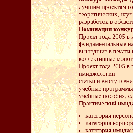
лучшим проектам го
теоретических, нау
разработок в облас
Номинации конкур
Проект года 2005 в
фундаментальные на
вышедшие в печати в
коллективные моног
Проект года 2005 в 
имиджелогии
статьи и выступлен
учебные программы,
учебные пособия, сл
Практический имидж
категория персо
категория корпо
категория имидж 