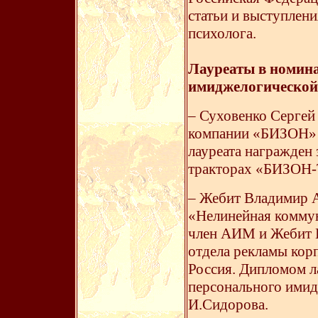
статьи и выступлен
психолога.
Лауреаты в номин
имиджелогической
– Суховенко Сергей
компании «БИЗОН» 
лауреата награжден 
тракторах «БИЗОН-
– Жебит Владимир А
«Нелинейная коммун
член АИМ и Жебит Н
отдела рекламы кор
Россия. Дипломом л
персонального ими
И.Сидорова.