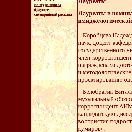
Лауреаты .
ФАНТАЗИИ.
Конкуренция за
будущее –
Лауреаты в номин
сценарийный расклад
."
имиджелогической
– Коробцева Надежд
наук, доцент кафед
государственного ун
член-корреспонден
награждена за докт
и методологические
проектированию од
– Белобрагин Витал
музыкальный обозре
корреспондент АИМ.
кандидатскую диссе
восприятия подрос
кумиров».