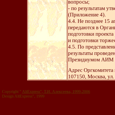
вопросы;
- по результатам ут
(Приложение 4).
4.4. Не позднее 15 а
передаются в Орган
подготовки проекта
и подготовки торже
4.5. По представле
результаты проведе
Президиумом АИМ
Адрес Оргкомитета 
107150, Москва, ул.
Copyright "
AltExpress", Т.И. Алекcеева, 1999-2006
Design AltExpress", 1999