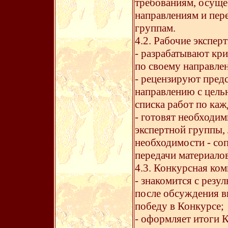
требованиям, осуще
направлениям и пер
группам.
4.2. Рабочие экспер
- разрабатывают кр
по своему направле
- рецензируют пред
направлению с цель
списка работ по ка
- готовят необходи
экспертной группы, 
необходимости - соп
передачи материало
4.3. Конкурсная ком
- знакомится с резу
после обсуждения в
победу в Конкурсе;
- оформляет итоги 