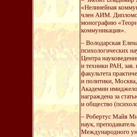
«Нелинейная коммун
член АИМ. Дипломом
монографию «Теори
коммуникация».
– Володарская Елен
психологических на
Центра науковедени
и техники РАН, зав
факультета практич
и политики, Москва,
Академии имиджело
награждена за стат
и общество (психол
– Робертус Майя Ми
наук, преподаватель
Международного уни