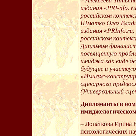
– Алексеева Татьян
издания «PRI-nfo. r
российском контекс
Шматко Олег Влади
издания «PRInfo.ru
российском контекс
Дипломом финалист
посвященную пробле
имиджа как виде де
будущее и участвую
«Имидж-конструиро
сценарного предвос
(Универсальный сце
Дипломанты в ном
имиджелогическом
– Лопаткова Ирина 
психологических на