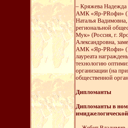
– Кряжева Надежда 
АМК «Яр-PRофи» (Ро
Наталья Вадимовна,
региональной обще
Мук» (Россия, г. Я
Александровна, заме
АМК «Яр-PRофи» (Ро
лауреата награжден
технологию оптими
организации (на пр
общественной орга
Дипломанты
Дипломанты в ном
имиджелогической
– Жебит Владимир А