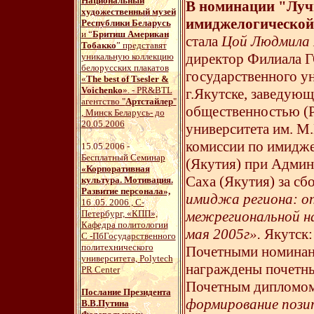
Национальный
В номинации "Луч
художественный музей
имиджелогической
Республики Беларусь
и “
Бритиш Американ
стала
Цой Людмила 
Тобакко
” представят
директор Филиала 
уникальную коллекцию
белорусских плакатов
государственного ун
«
The best of Tsesler &
Voichenko
». - PR&BTL
г.Якутске, заведующ
агентство "
Артстайлер
"
общественностью (P
, Минск Беларусь- до
20.05.2006
университета им. М
комиссии по имидже
15.05.2006 -
Бесплатный Семинар
(Якутия) при Админ
«Корпоративная
Саха (Якутия) за с
культура. Мотивация.
Развитие персонала»,
имиджа региона: о
16 .05. 2006 , С-
Петербург, «КПП»,
межрегиональной н
Кафедра политологии
мая 2005г».
Якутск: 
С -ПбГосударственного
политехнического
Почетными номинан
университета, Polytech
награждены почетн
PR Center
Почетным дипломо
Послание Президента
формирование пози
В.В.Путина