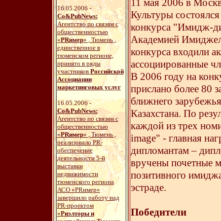
11 мая 2006 в Москв
16.05.2006 -
Культуры состоялся
Со&PubNews:
Агентство по связям с
конкурса "Имидж-ди
общественностью
Академией Имиджело
«
PRимер
» , Тюмень ,
единственное в
конкурса входили а
тюменском регионе,
ассоциированные ч
принято в ряды
участников
Российской
В 2006 году на кон
Ассоциации
прислано более 80 з
маркетинговых услуг
ближнего зарубежья,
16.05.2006 -
Со&PubNews:
Казахстана. По резу
Агентство по связям с
каждой из трех номи
общественностью
«
PRимер
» , Тюмень ,
image" - главная наг
реализовало PR-
дипломантам – дипл
обеспечение
деятельности 5-й
вручены почетные м
выставки
позитивного имиджа
недвижимости
тюменского региона
эстраде.
АСО «PRимер»
завершило работу над
PR-проектом
Победители
«
Риэлторы и