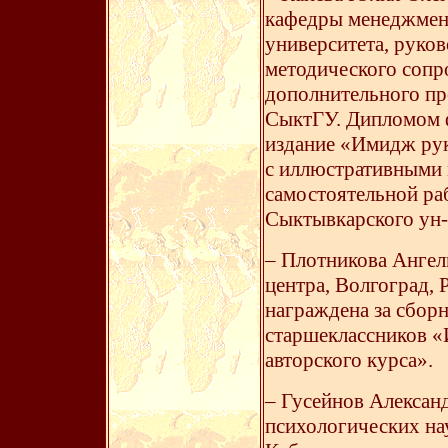
кафедры менеджмен
университета, руко
методического сопр
дополнительного пр
СыктГУ. Дипломом ф
издание «Имидж рук
с иллюстративными 
самостоятельной ра
Сыктывкарского ун-т
– Плотникова Ангел
центра, Волгоград,
награждена за сбор
старшеклассников «
авторского курса».
– Гусейнов Алексан
психологических на