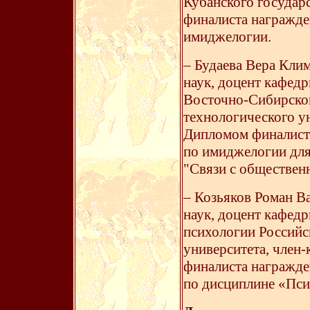
Кубанского государ
финалиста награжде
имиджелогии.
– Будаева Вера Клим
наук, доцент кафед
Восточно-Сибирског
технологического ун
Дипломом финалист
по имиджелогии для
"Связи с обществен
– Козьяков Роман В
наук, доцент кафед
психологии Российс
университета, чле
финалиста награжде
по дисциплине «Пси