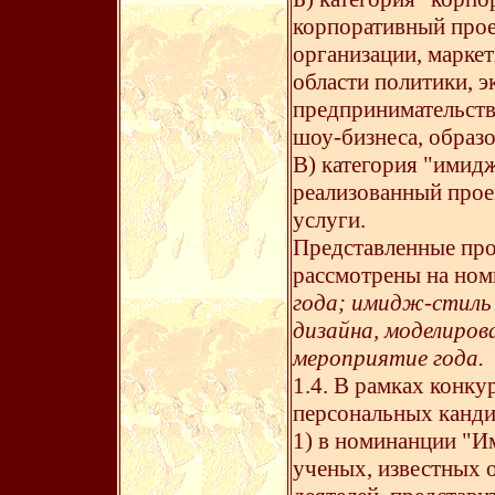
корпоративный прое
организации, марке
области политики, э
предпринимательства
шоу-бизнеса, образо
В) категория "имидж
реализованный прое
услуги.
Представленные про
рассмотрены на но
года; имидж-стиль 
дизайна, моделиров
мероприятие года.
1.4. В рамках конк
персональных канди
1) в номинанции "И
ученых, известных 