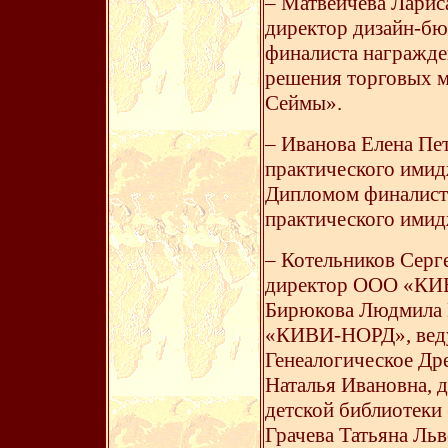
– Матвеичева Лариса
директор дизайн-бю
финалиста награжден
решения торговых м
Сеймы».
– Иванова Елена Пе
практического имид
Дипломом финалиста
практического имид
– Котельников Серг
директор ООО «КИВ
Бирюкова Людмила 
«КИВИ-НОРД», веду
Генеалогическое Дре
Наталья Ивановна, 
детской библиотеки
Грачева Татьяна Льв