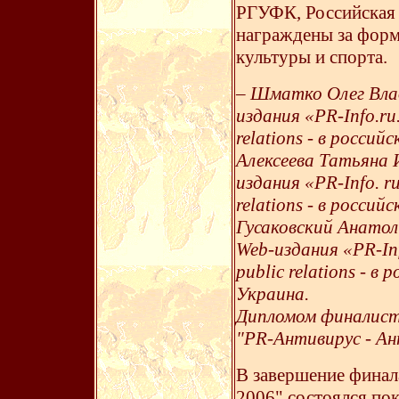
РГУФК, Российская
награждены за фор
культуры и спорта.
–
Шматко Олег Влад
издания «PR-Info.ru
relations - в россий
Алексеева Татьяна
издания «PR-Info. r
relations - в россий
Гусаковский Анатол
Web-издания «PR-In
public relations - в
Украина.
Дипломом финалист
"PR-Антивирус - Ан
В завершение финал
2006" состоялся пок