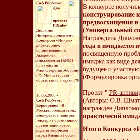
Со&PubNews:
В конкурсе получила
Два
конструирование к
проекта
предвосхищения и 
PRInfo-
(Универсальный сц
Дипломы
Интернационального
Награждена Диплом
Конкурсеа «Имидж-
года в имиджелоги
директория»,
организованного
посвященную пробле
Академией
имиджа как виде де
имиджелогии (АИМ)
при участии
будущее и участвую
Министерства обороны
РФ, Министерства
(Формулировка орга
образования и науки РФ
.
Проект "
PR-антиви
16.05.2006 -
(Авторы: О.В. Шматк
Со&PubNews:
Корпорация «Я
» ,
награжден Дипломо
Москва, обошла своих
практичесий имидж
конкурентов, выиграв
тендер на организацию
презентации нового
Итоги Конкурса «
ряда автомобилей
марки
Nissan
в России