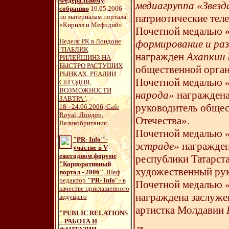
Федеральному
медиагруппа «Звезд
собранию
10.05.2006 - -
патриотические теле
по материалам портала
«Кирилл и Мефодий»
Почетной медалью 
Неделя PR в Лондоне
формирование и ра
"ПАБЛИК
награжден
Ахапкин 
РИЛЕЙШИНЗ НА
БЫСТРО РАСТУЩИХ
общественной орга
РЫНКАХ. РЕАЛИИ
Почетной медалью
СЕГОДНЯ,
ВОЗМОЖНОСТИ
народа»
награжден
ЗАВТРА",
руководитель общес
18 - 24.06.2006, Cafe
Royal, Лондон,
Отечества».
Великобритания
Почетной медалью
"
PR- Info" -
эстраде»
награжден
участие в V
ежегодном форуме
республики Татарст
"Корпоративный
художественный рук
портал - 2006"
, Шеф
редактор
"PR- Info
" - в
Почетной медалью
качестве приглашенного
награждена заслужен
ведущего
артистка Молдавии
"PUBLIC RELATIONS
– РАБОТА И