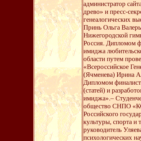
администратор сайт
древо» и пресс-сек
генеалогических вы
Принь Ольга Валерь
Нижегородской гим
Россия. Дипломом ф
имиджа любительско
области путем пров
«Всероссийское Ген
(Ячменева) Ирина А
Дипломом финалиста
(статей) и разработ
имиджа».– Студенче
общество СНПО «К
Российского госуда
культуры, спорта и
руководитель Уляева
психологических на