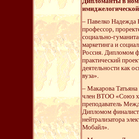
Дипломанты в ном
имиджелогической
– Павелко Надежда 
профессор, проректо
социально-гуманита
маркетинга и социа
Россия. Дипломом ф
практический проек
деятельности как о
вуза».
– Макарова Татьяна 
член ВТОО «Союз х
преподаватель Межд
Дипломом финалиста
нейтрализатора эле
Мобайл».