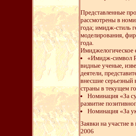
Представленные про
рассмотрены в номи
года; имидж-стиль г
моделирования, фир
года.
Имиджелогическое с
«Имидж-символ Р
видные ученые, изв
деятели, представите
внесшие серьезный 
страны в текущем го
Номинация «За с
развитие позитивно
Номинация «За ук
Заявки на участие в
2006