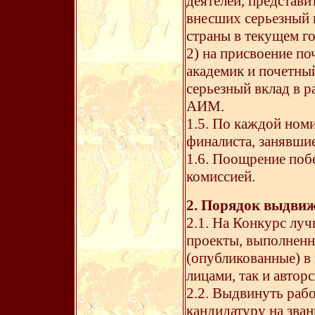
деятелей, представит
внесших серьезный 
страны в текущем го
2) на присвоение п
академик и почетны
серьезный вклад в 
АИМ.
1.5. По каждой ном
финалиста, занявшие
1.6. Поощрение поб
комиссией.
2. Порядок выдвиж
2.1. На Конкурс лу
проекты, выполненн
(опубликованные) в
лицами, так и автор
2.2. Выдвинуть рабо
кандидатуру на зва