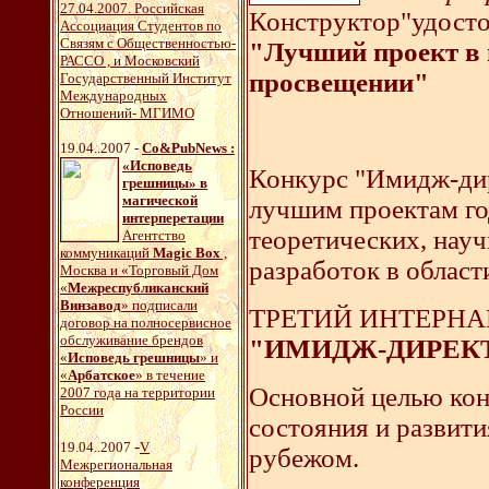
27.04.2007. Российская
Конструктор"удосто
Ассоциация Студентов по
Связям с Общественностью-
"Лучший проект в 
РАССО , и Московский
просвещении"
Государственный Институт
Международных
Отношений- МГИМО
19.04..2007 -
Со&PubNews :
«Исповедь
Конкурс "Имидж-ди
грешницы» в
магической
лучшим проектам го
интерперетации
теоретических, нау
Агентство
коммуникаций
Magic Box
,
разработок в облас
Москва и «Торговый Дом
«
Межреспубликанский
Винзавод
» подписали
ТРЕТИЙ ИНТЕРН
договор на полносервисное
обслуживание брендов
"ИМИДЖ-ДИРЕКТ
«
Исповедь грешницы
» и
«
Арбатское
» в течение
Основной целью кон
2007 года на территории
России
состояния и развити
-
19.04..2007
V
рубежом.
Межрегиональная
конференция