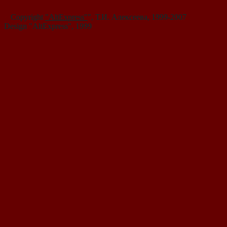
<
Copyright
"AltExpress"
", Т.И. Алекcеева, 1999-2007
Design "AltExpress", 1999