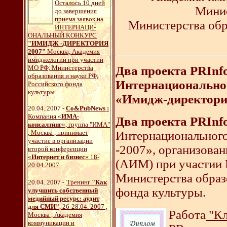
Осталось 10 дней
Минис
до завершения
приема заявок на
Министерства обр
ИНТЕРНАЦИ-
ОНАЛЬНЫЙ КОНКУРС
"ИМИДЖ -ДИРЕКТОРИЯ
2007"
Москва, Академия
имиджелогии при участии
МО РФ, Министерства
Два проекта PRIn
образования и науки РФ,
Интернационально
Российского фонда
культуры
«Имидж-директория
20.04..2007 -
Со&PubNews :
Компания «
ИМА-
Два проекта PRInf
консалтинг
», группа "ИМА"
, Москва , принимает
Интернациональног
участие в организации
-2007», организова
второй конференции
«
Интернет и бизнес
» 18-
(АИМ) при участии
20.04.2007
Министерства образ
20.04..2007 -
Тренинг
"
Как
фонда культуры.
улучшить собственный
медийный ресурс: аудит
для СМИ
"
, 26-28.04. 2007 ,
Работа
"Кл
Москва , Академия
коммуникации и