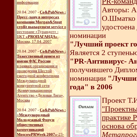
PR-команд
информации
Авторы: А.
20.04..2007 -
Со&PubNews :
О.Шматко
Пресс-ланч в интересах
компании Morgan&Stout
удостоена
credit management service
в
ресторане «Турандот»
-
номинации
ЦКТ
«PRОПАГАНДА»
,
Москва, 17.04. 2007
"Лучший проект го
Является 2 ступень
20.04..2007 -
Со&PubNews :
Тожественный прием от
"PR-Антивирус- Ан
имени ФАС России
в рамках организации и
получившего Диплом
проведения Шестой
ежегодной конференции
номинации
"Лучший
Международной
года" в 2006
конкурентной сети
-Коммуникационное
Агентство «Деловая Лига»,
Проект Т.
Москва
"Проектны
20.04..2007 -
Со&PubNews :
«
Международный
практике P
Молодежный Форум
основа об
общественных
коммуникаций
Метапрогр
MoscowPRWeek 2007»
-23-