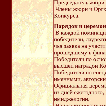
Председатель жюри 
Члены жюри и Оргко
Конкурса.
Порядок и церемон
В каждой номинаци
победители, лауреа
чья заявка на участ
прошедшему в финал
Победители по осн
высшей наградой Кон
Победители по спе
именными, авторски
Официальная церемо
из дней ежегодного
имиджелогии.
На церемонию нагр