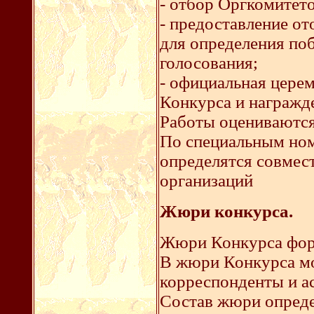
- отбор Оргкомитето
- предоставление о
для определения по
голосования;
- официальная цере
Конкурса и награжд
Работы оцениваютс
По специальным но
определятся совмес
организаций
Жюри конкурса.
Жюри Конкурса фор
В жюри Конкурса мо
корреспонденты и 
Состав жюри опред