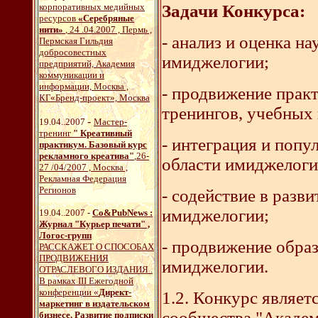
корпоративных медийных
Задачи Конкурса:
ресурсов
«Серебряные
нити»
, 24 .04.2007 , Пермь ,
- анализ и оценка н
Пермская Гильдия
добросовестных
имиджелогии;
предприятий, Академия
коммуникации и
информации, Москва ,
- продвижение практ
КГ«Бренд-проект», Москва
тренингов, учебных
-
19.04..2007
Мастер-
тренинг
" Креативный
- интеграция и попу
практикум. Базовый курс
рекламного креатива"
,26-
области имиджелоги
27 /04/2007 , Москва ,
Рекламная Федерация
Регионов
- содействие в разв
имиджелогии;
19.04..2007 -
Со&PubNews :
Журнал "Курьер печати" ,
Логос-групп
- продвижение образ
РАССКАЖЕТ О СПОСОБАХ
ПРОДВИЖЕНИЯ
имиджелогии.
ОТРАСЛЕВОГО ИЗДАНИЯ .
В рамках III Ежегодной
конференции «
Директ-
1.2. Конкурс являет
маркетинг в издательском
сообщества "Академ
бизнесе. Развитие подписки