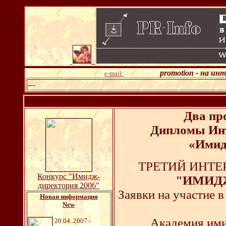
promotion - на ин
e-mail:
---
Два пр
Дипломы Инт
«Имид
ТРЕТИЙ ИНТ
Конкурс "Имидж-
"ИМИДЖ
директория 2006"
Заявки на участие 
Новая информация
New
Академия ими
20.04..2007 -