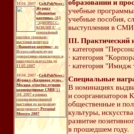
образовании и пр
19.04..2007 -
Со&PubNews :
Журнал
учебные программы,
«Вышитые
учебные пособия, сл
картины»,
ИД
"ЭДИПРЕСС-
выступления в СМИ,
КОНЛИГА" , –
генеральный
партнер триенале-
III. Практический 
выставки-конкурса
«
Вышитая картина
», во
· категория "Персо
Всероссийском музее
· категория "Корпо
декоративно-прикладного и
народного искусства до
· категория "Имидж 
11.05.2007
19.04..2007 -
Со&PubNews :
Специальные нагр
Журнал «Кадровое дело» ,
Москва, отметил лучшие
В номинациях выдви
корпоративные СМИ/
11
и соорганизаторов 
.04. 2007 в рамках
специализированной
общественные и пол
выставки по кадровому
менеджменту
Personal
культуры, искусства
Moscow 2007
развитие позитивно
в прошедшем году.