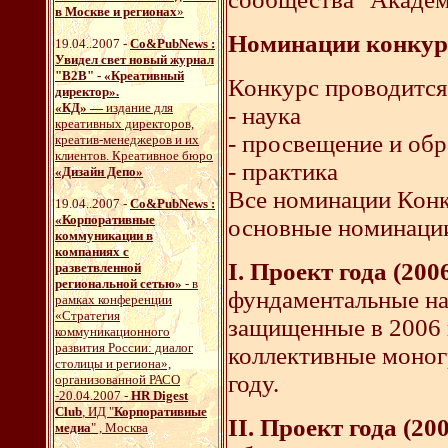
в Москве и регионах
»
Номинации конкур
19.04..2007 -
Со&PubNews :
Увидел свет новый журнал
"B2B" - «Креативный
Конкурс проводится
директор».
«КД» —
издание для
- наука
креативных директоров,
- просвещение и об
креатив-менеджеров и их
клиентов. Креативное бюро
- практика
«Дизайн Депо»
Все номинации Конку
19.04..2007 -
Со&PubNews :
«Корпоративные
основные номинации
коммуникации в
компаниях с
I. Проект года (20
разветвленной
региональной сетью»
- в
фундаментальные на
рамках конференции
«Стратегия
защищенные в 2006 г
коммуникационного
развития России: диалог
коллективные моног
столицы и региона»,
году.
организованной РАСО
-20.04.2007 -
HR Digest
Club
, ИД "
Корпоративные
II. Проект года (2
медиа
" , Москва