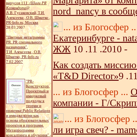
Маргарита» от комп
вирусов 111.
/Шаги PR
Командора
@
nord_nancy в сообщ
А.В. Гусаковский, Т.И.
Алексеева , О.В. Шматко ,
PR-Info.ru, Москва
... из Блогосфер ..
28.03.2007
Екатеринбурге - nat
"Цветные метаграммы
PR. PR специального
ЖЖ
10 .11 .2010 -
назначения",
Т.И. Алексеева , О.В.
Шматко, PR-Info.ru
7.02.2007
Как создать миссию
«T&D Director»
9 .1
"PR-
Конструктор.
... из Блогосфер ...
О
Проектный и
имиджевый
компании - Г/Скрипк
подходы к
теории и
практике Public Relations
и имиджелогии как
...
из Блогосфер ..
основа образовательных
проектов и программ.
ли игра свеч? - mam
Метапрограмма
консалтинга и обучения" -