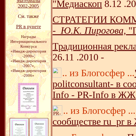
Материалы
"Медиаскоп
8.12 .2
2002-2005
См. также
СТРАТЕГИИ КОМ
PR в рунете
-
Ю.К. Пирогова,
"П
Награды
Интернационального
Традиционная реклам
Конкурса
«Имидж-директория
26.11 .2010 -
-2009»,
«Имидж-директория
-2007»,
.. из Блогосфер ...
«Имидж-директория
-2006»
politconsultant- в 
Info - PR-Info в ЖЖ
.. из Блогосфер ...
сообществе ru_pr 