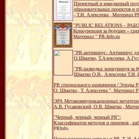
Проектный и имиджевый подход
образовательных проектов и п
- Т.И. Алексеева , Материал PR
"PUBLIC RELATIONS – РА
Конкуренция за будущее – сце
Материал " PR-Info.ru
"PR-антивирус- Антивирус дл
О.Шматко, Т.Алексеева, А.Гус
"PR-разведка: конкурируя за 
Шматко О.В., Алексеева Т.И.,
PR специального назначения / Этюды P
О. Шматко , Т. Алексеева ", Материал P
ЭРА Метакоммуникационных метатехн
А.В. Гусаковский, О.В. Шматко , Матер
"Черный, черный, черный PR":
Классификатор методов и приемов , ра
PRInfo.
Психологические методы и PR, Т. И. Ал