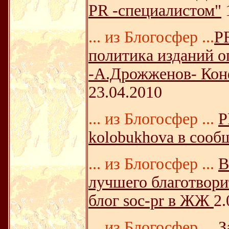
PR -специалистом"
... из Блогосфер ...
P
политика изданий о
-А.Дрожженов- Кон
23.04.2010
... из Блогосфер ...
P
kolobukhova в сооб
... из Блогосфер ...
В
лучшего благотворит
блог soc-pr в ЖЖ
2.
... из Блогосфер ...
З