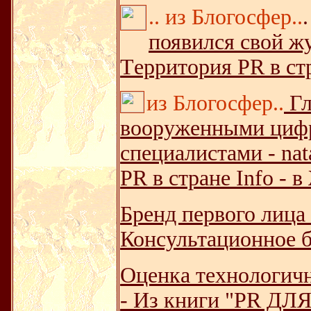
.. из Блогосфер..
.
появился свой жу
Tерритория PR в ст
из Блогосфер..
Гл
вооруженными цифр
специалистами - na
PR в стране Info - 
Бренд первого лица 
Консультационное 
Оценка технологич
- Из книги "PR Д