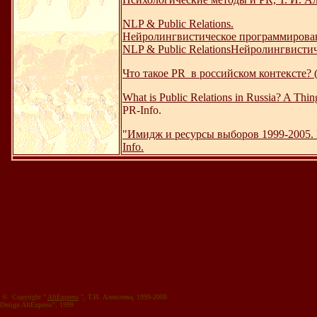
NLP & Public Relations.
Нейролингвистическое программирование
NLP & Public RelationsНейролингвистиче
Что такое PR в российском контексте? (
What is Public Relations in Russia? A Thing 
PR-Info.
"Имидж и ресурсы выборов 1999-2005. В
Info.
© Copyright "
AltExpress
", Т.И. Алекcеева, 1999-2008
Design AltExpress", 1999