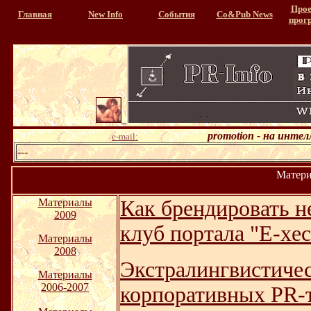
Прое
Главная
New Info
События
Со&Pub News
прог
>
promotion - на инте
e-mail:
---
Матери
Материалы
Как брендировать 
2009
клуб портала "E-xec
Материалы
2008
Экстралингвистичес
Материалы
2006-2007
корпоративных PR-т