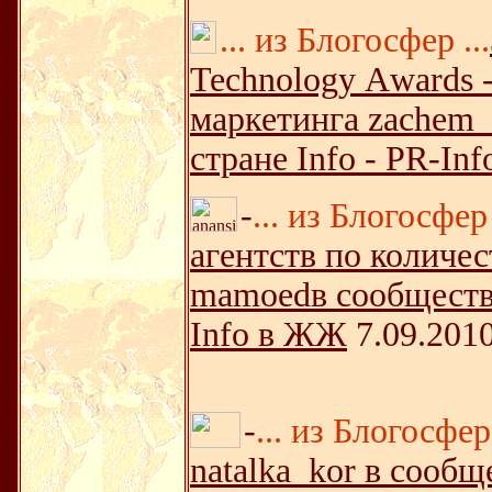
... из Блогосфер ...
Technology Аwards 
маркетинга zachem_
стране Info - PR-In
-
... из Блогосфер 
агентств по количе
mamoedв сообществе
Info в ЖЖ
7.09.201
-
... из Блогосфер 
natalka_kor в сообщ