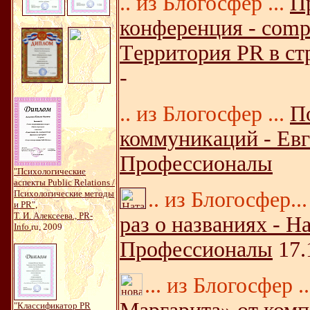
.. из Блогосфер ...
П
конференция - comp
Tерритория PR в ст
-
.. из Блогосфер ...
П
коммуникаций - Евг
Профессионалы
"Психологические
аспекты Public Relations /
..
из Блогосфер...
Психологические методы
и PR",
Т. И. Алексеева., PR-
раз о названиях - Н
Info.
ru, 2009
Профессионалы
17.
... из Блогосфер ..
"Классификатор PR