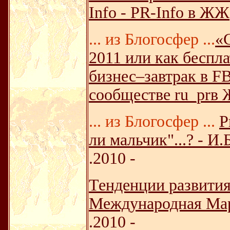
Info - PR-Info в ЖЖ
... из Блогосфер ...
«
2011 или как беспл
бизнес–завтрак в F
сообществе ru_pr
... из Блогосфер ...
Р
ли мальчик"...? - И.Б
.2010 -
Тенденции развития 
Международная Мар
.2010 -