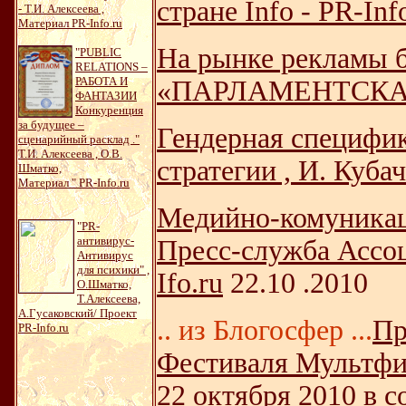
стране Info - PR-In
- Т.И. Алексеева ,
Материал PR-Info.ru
На рынке рекламы б
"PUBLIC
RELATIONS –
РАБОТА И
«ПАРЛАМЕНТСКА
ФАНТАЗИИ
Конкуренция
за будущее –
Гендерная специфик
сценарийный расклад ."
Т.И. Алексеева , О.В.
стратегии , И. Куба
Шматко,
Материал " PR-Info.ru
Медийно-комуникац
"PR-
антивирус-
Пресс-служба Ассо
Антивирус
для психики" ,
Ifo.ru
22.10 .2010
О.Шматко,
Т.Алексеева,
А.Гусаковский/ Проект
.. из Блогосфер ...
Пр
PR-Info.ru
Фестиваля Мультфи
22 октября 2010 в 