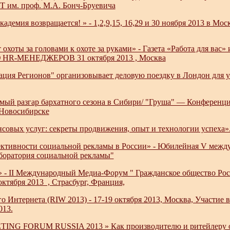
Т им. проф. М.А. Бонч-Бруевича
кадемия возвращается! » - 1,2,9,15, 16,29 и 30 ноября 2013 в Мо
 охоты за головами к охоте за руками» - Газета «Работа для в
-МЕНЕДЖЕРОВ 31 октября 2013 , Москва
ция Регионов" организовывает деловую поездку в Лондон для у
самый разгар бархатного сезона в Сибири/ "Груша" — Конференц
 Новосибирске
совых услуг: секреты продвижения, опыт и технологии успеха»
тивности социальной рекламы в России» - Юбилейная V междун
оратория социальной рекламы"
» - II Международный Медиа-Форум " Гражданское общество Рос
октября 2013 , Страсбург, Франция,
о Интернета (RIW 2013) - 17-19 октября 2013, Москва, Участие 
013.
G FORUM RUSSIA 2013 » Как производителю и ритейлеру объед