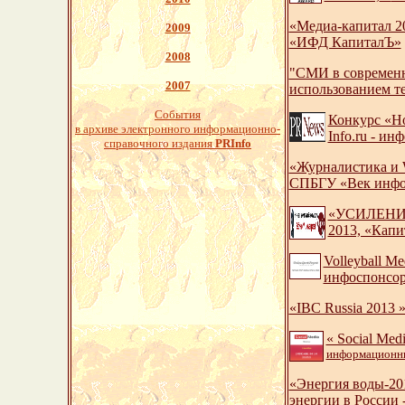
«Медиа-капитал 20
2009
«ИФД КапиталЪ»
2008
"СМИ в современн
2007
использованием т
События
Конкурс «Но
в архиве электронного информационно-
Info.ru - и
справочного издания
PRInfo
«Журналистика и 
СПБГУ «Век инфор
«УСИЛЕНИЕ 
2013, «Кап
Volleyball Me
инфоспонсо
«IBC Russia 2013 
« Social Med
информационн
«Энергия воды-20
энергии в России 