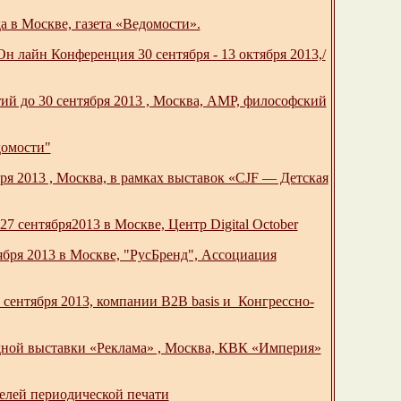
да в Москве, газета «Ведомости».
н лайн Конференция 30 сентября - 13 октября 2013,/
ий до 30 сентября 2013 , Москва, АМР, философский
домости"
я 2013 , Москва, в рамках выставок «CJF — Детская
 сентября2013 в Москве, Центр Digital October
2013 в Москве, "РусБренд", Ассоциация
сентября 2013, компании B2B basis и Конгрессно-
одной выставки «Реклама» , Москва, КВК «Империя»
телей периодической печати