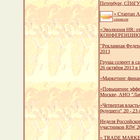
Петербург, СПбГУ
« Стартап А
спонсор
«Эволюция HR: от
КОНФЕРЕНЦИЮ HR
"Рекламная Федера
2013
Груша созреет в 
26 октября 2013 в
«Маркетинг финан
«Повышение эффек
Москве, АНО "Лаб
«Четвертая власть
будущего" 20 - 23 
Неделя Российског
участников RIW 2
« TRADE MARKETIN