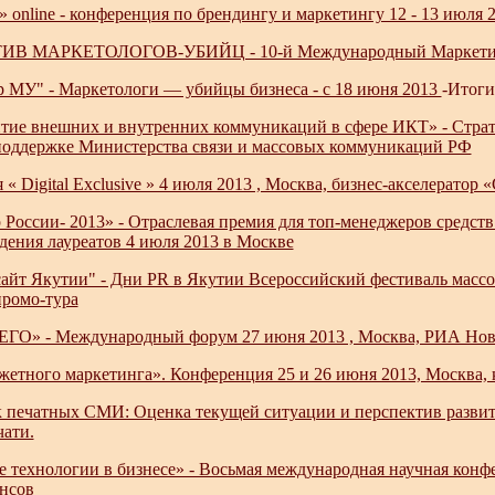
 online - конференция по брендингу и маркетингу 12 - 13 июля 
 МАРКЕТОЛОГОВ-УБИЙЦ - 10-й Международный Маркетингов
р МУ" - Маркетологи — убийцы бизнеса - с 18 июня 2013
-Итоги
итие внешних и внутренних коммуникаций в сфере ИКТ» - Страт
ддержке Министерства связи и массовых коммуникаций РФ
« Digital Exclusive » 4 июля 2013 , Москва, бизнес-акселератор 
России- 2013» - Отраслевая премия для топ-менеджеров средст
дения лауреатов 4 июля 2013 в Москве
айт Якутии" - Дни PR в Якутии Всероссийский фестиваль массо
промо-тура
» - Международный форум 27 июня 2013 , Москва, РИА Нов
жетного маркетинга». Конференция 25 и 26 июня 2013, Москва, 
 печатных СМИ: Оценка текущей ситуации и перспектив развити
чати.
технологии в бизнесе» - Восьмая международная научная конфе
нсов