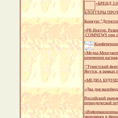
«БРЕНД 3.0»
БЛОГГЕРЫ ПРОТИВ
Конкурс "Детекто
«PR-Вектор. Разв
,COMNEWS при по
Конференция 
«Медиа-Менеджер 
церемония награж
"Туристский форс
-
Якутск, в рамках 
«МЕДИА БУДУЩЕГО
«
Два дня малобюд
Российский рынок
периодической пе
«Информационные 
экономики и фина