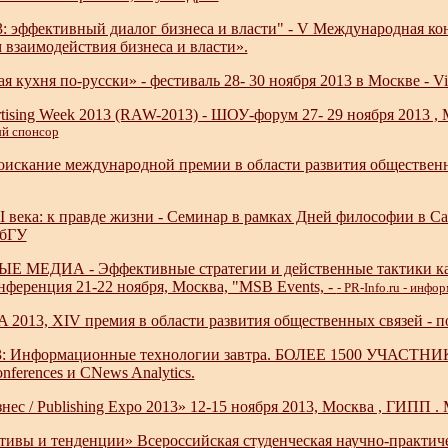
: эффективный диалог бизнеса и власти" - V Международная ко
взаимодействия бизнеса и власти».
я кухня по-русски» - фестиваль 28- 30 ноября 2013 в Москве - Vi
rtising Week 2013 (RAW-2013) - ШОУ-форум 27- 29 ноября 2013 , 
й спонсор
соискание международной премии в области развития обществе
века: к правде жизни - Семинар в рамках Дней философии в Сан
ПбГУ
МЕДИА - Эффективные стратегии и действенные тактики качес
нференция 21-22 ноября, Москва, "MSB Events,
-
- PR-Info.ru - инф
013, XIV премия в области развития общественных связей - по
3: Информационные технологии завтра. БОЛЕЕ 1500 УЧАСТН
ferences и CNews Analytics.
нес / Publishing Expo 2013» 12-15 ноября 2013, Москва , ГИПП .
тивы и тенденции» Всероссийская студенческая научно-практиче