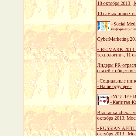
18 октября 2013 ,
10 самых новых и
«Social Med
информационн
CyberMarketing 20
« RE:MARK 2013 »
технологии», 11 
Лидеры PR-отрасл
связей с обществ
«Социальные инно
«Наше будущее»
«УСИЛЕНИЕ 
«Капитал-К
Выставка «Реклам
октября 2013, Мос
«RUSSIAN AFFILIA
октября 2013 , Мо