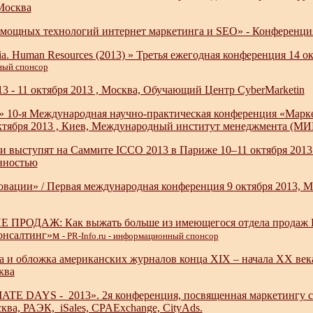
 Москва
 мощных технологий интернет маркетинга и SEO» - Конференция 
ia. Human Resources (2013) » Третья ежегодная конференция 14 о
ый спонсор
13 - 11 октября 2013 , Москва, Обучающий Центр CyberMarketin
 10-я Международная научно-практическая конференция «Марк
октября 2013 , Киев, Международный институт менеджмента (М
и выступят на Cаммите ICCO 2013 в Париже 10–11 октября 2013 
енностью
вации» / Первая международная конференция 9 октября 2013, 
ПРОДАЖ: Как выжать больше из имеющегося отдела продаж B2B
онсалтинг»м
- PR-Info.ru - информационный спонсор
а и обложка американских журналов конца XIX – начала XX век
ква
TE DAYS - 2013». 2я конференция, посвященная маркетингу с оп
сква, РАЭК, iSales, CPAExchange, CityAds.