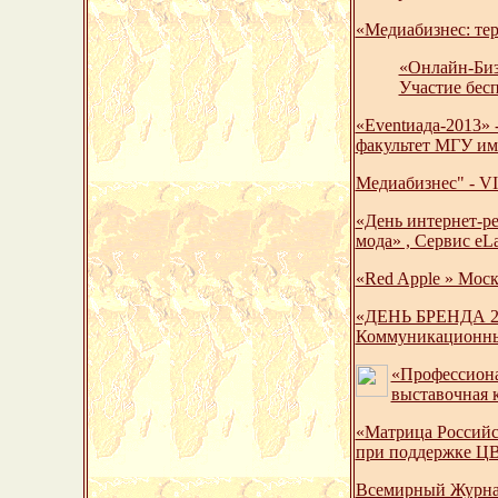
«Медиабизнес: тер
«Онлайн-Бизн
Участие бес
«Eventиада-2013» 
факультет МГУ име
Медиабизнес" - VI
«День интернет-ре
мода» , Сервис eL
«Red Apple » Моск
«ДЕНЬ БРЕНДА 20
Коммуникационны
«Профессиона
выставочная
«Матрица Российс
при поддержке Ц
Всемирный Журналь