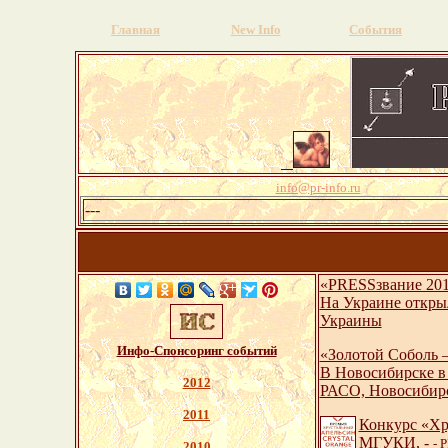
Главная
New Info
События
info@pr-info.ru
---
«PRESSзвание 20
На Украине открыл
Украины
Инфо-Спонсоринг событий
«Золотой Соболь 
В Новосибирске в
2012
РАСО, Новосибир
2011
Конкурс «Хр
МГУКИ,
-
- 
2010