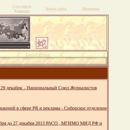
Слоганы и
Карта сайта
Контакты
баннеры
English version
о 29 декабря. - Национальный Союз Журналистов
ижений в сфере PR и рекламы - Сибирское отделение
тября до 27 декабря 2013 РАСО , МГИМО МИД РФ и