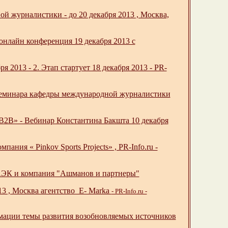
й журналистики - до 20 декабря 2013 , Москва,
онлайн конференция 19 декабря 2013 с
 2013 - 2. Этап стартует 18 декабря 2013 - PR-
 семинара кафедры международной журналистики
B» - Вебинар Константина Бакшта 10 декабря
ания « Pinkov Sports Projects» , PR-Info.ru -
 РАЭК и компания "Ашманов и партнеры"
013 , Москва агентство E- Marka
- PR-Info.ru -
рмации темы развития возобновляемых источников