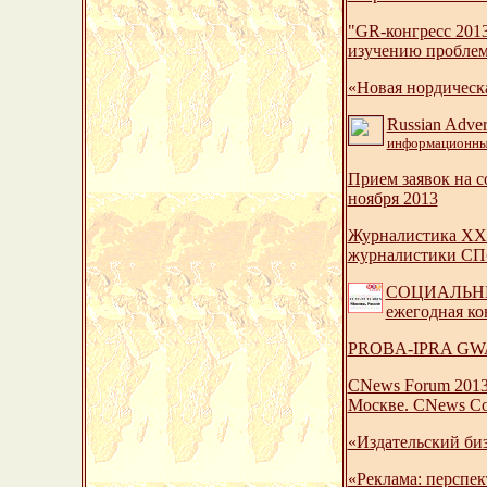
"GR-конгресс 2013
изучению проблем 
«Новая нордическа
Russian Adve
информационны
Прием заявок на 
ноября 2013
Журналистика XXI 
журналистики С
СОЦИАЛЬНЫЕ 
ежегодная ко
PROBA-IPRA GWA 2
CNews Forum 201
Москве. CNews Con
«Издательский биз
«Реклама: перспек