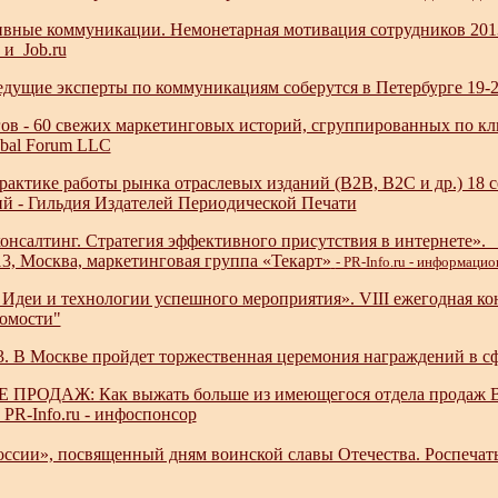
вные коммуникации. Немонетарная мотивация сотрудников 2013»
и Job.ru
Ведущие эксперты по коммуникациям соберутся в Петербурге 19-2
ов - 60 свежих маркетинговых историй, сгруппированных по кл
obal Forum LLC
актике работы рынка отраслевых изданий (B2B, B2C и др.) 18 
ий - Гильдия Издателей Периодической Печати
онсалтинг. Стратегия эффективного присутствия в интернете». 
13, Москва, маркетинговая группа «Текарт»
- PR-Info.ru - информаци
 Идеи и технологии успешного мероприятия». VIII ежегодная ко
домости"
 В Москве пройдет торжественная церемония награждений в сфе
РОДАЖ: Как выжать больше из имеющегося отдела продаж B2B»
PR-Info.ru - инфоспонсор
оссии», посвященный дням воинской славы Отечества. Роспечат