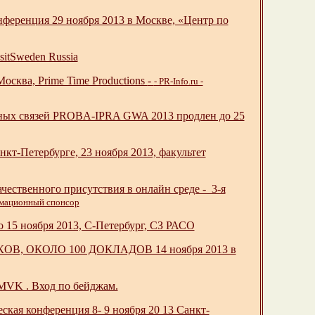
нференция 29 ноября 2013 в Москве, «Центр по
sitSweden Russia
Москва, Prime Time Productions
-
- PR-Info.ru -
нных связей PROBA-IPRA GWA 2013 продлен до 25
кт-Петербурге, 23 ноября 2013, факультет
твенного присутствия в онлайн среде - 3-я
ормационный спонсор
 15 ноября 2013, C-Петербург, СЗ РАСО
ИКОВ, ОКОЛО 100 ДОКЛАДОВ 14 ноября 2013 в
 MVK . Вход по бейджам.
ская конференция 8- 9 ноября 20 13 Санкт-