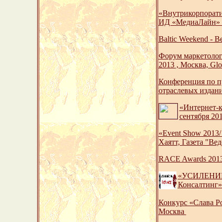
«Внутрикорпорати
ИД «МедиаЛайн» 
Baltic Weekend - 
Форум маркетолог
2013 , Москва, Gl
Конференция по пр
отраслевых издан
«Интернет-к
сентября 20
«Event Show 2013/
Хаятт, Газета "Ве
RACE Awards 2013.
«УСИЛЕНИЕ П
Консалтинг» 
Конкурс «Слава Р
Москва