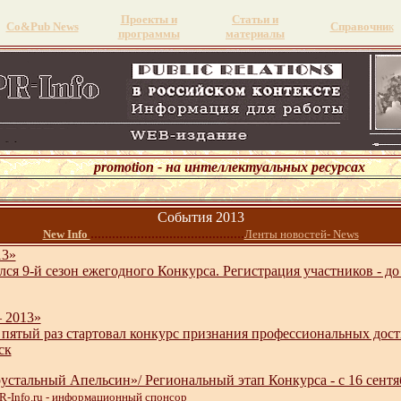
Проекты и
Статьи и
Со&Pub News
Справочни
к
программы
материалы
promotion - на интеллектуальных ресурсах
События 2013
...........................................
New Info
Ленты новостей- News
13»
ся 9-й сезон ежегодного Конкурса. Регистрация участников - д
– 2013»
 пятый раз стартовал конкурс признания профессиональных дост
ск
устальный Апельсин»/ Региональный этап Конкурса - с 16 сен
PR-Info.ru - информационный спонсор