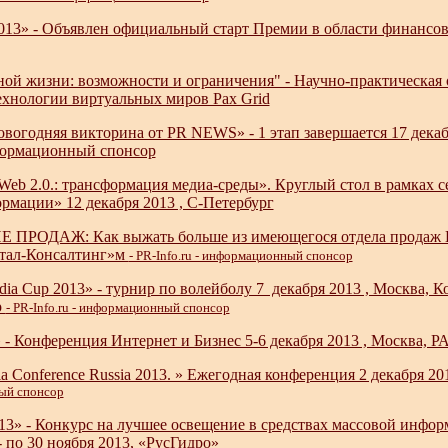
13» - Объявлен официальный старт Премии в области финансово
ой жизни: возможности и ограничения" - Научно-практическая 
ехнологии виртуальных миров Pax Grid
вогодняя викторина от PR NEWS» - 1 этап завершается 17 декабря
нформационный спонсор
Web 2.0.: трансформация медиа-среды». Круглый стол в рамках
мации» 12 декабря 2013 , С-Петербург
ПРОДАЖ: Как выжать больше из имеющегося отдела продаж B2
итал-Консалтинг»м
- PR-Info.ru - информационный спонсор
dia Cup 2013» - турнир по волейболу 7 декабря 2013 , Москва, Комп
р
- PR-Info.ru - информационный спонсор
» - Конференция Интернет и Бизнес 5-6 декабря 2013 , Москва,
ia Conference Russia 2013. » Ежегодная конференция 2 декабря 2
ый спонсор
13» - Конкурс на лучшее освещение в средствах массовой инфо
- по 30 ноября 2013, «РусГидро»