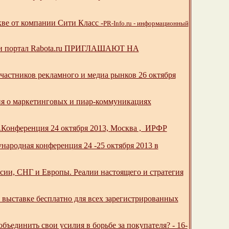
скве от компании Сити Класс -
PR-Info.ru - информационный
ас» и портал Rabota.ru ПРИГЛАШАЮТ НА
частников рекламного и медиа рынков 26 октября
ия о маркетинговых и пиар-коммуникациях
.Конференция 24 октября 2013, Москва , ИРФР
ародная конференция 24 -25 октября 2013 в
сии, СНГ и Европы. Реалии настоящего и стратегия
в выставке бесплатно для всех зарегистрированных
инить свои усилия в борьбе за покупателя? - 16-