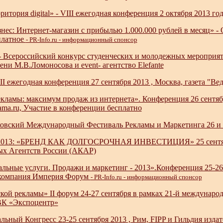
ритория digital» - VIII ежегодная конференция 2 октября 2013 го
ес: Интернет-магазин с прибылью 1.000.000 рублей в месяц» - О
платное
- PR-Info.ru - информационный спонсор
- Всероссийский конкурс студенческих и молодежных мероприят
ни М.В.Ломоносова и event- агентство Elefante
II ежегодная конференция 27 сентября 2013 , Москва, газета "Ве
кламы: максимум продаж из интернета». Конференция 26 сентябр
ama.ru, Участие в конференции бесплатно
овский Международный Фестиваль Рекламы и Маркетинга 26 и 27
13: «БРЕНД КАК ДОЛГОСРОЧНАЯ ИНВЕСТИЦИЯ» 25 сентября 
х Агентств России (АКАР)
льные услуги. Продажи и маркетинг - 2013».Конференция 25-26 
 компания Империя Форум
- PR-Info.ru - информационный спонсор
кой рекламы» II форум 24-27 сентября в рамках 21-й междунар
ВК «Экспоцентр»
ный Конгресс 23-25 сентября 2013 , Рим, FIPP и Гильдия изда