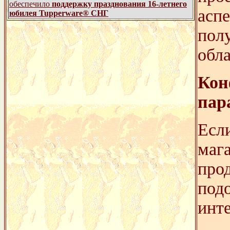
обеспечило
поддержку празднования 16-летнего
аспе
юбилея Tupperware® СНГ
пол
обл
Кон
пар
Если
мага
про
под
инте