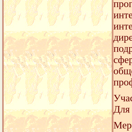
про
инт
инте
дир
под
сфер
общ
про
Уча
Для 
Мер