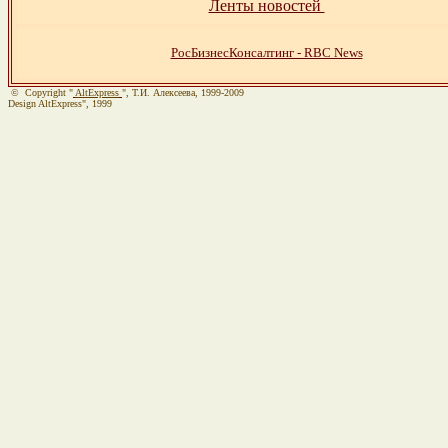
Ленты новостей
РосБизнесКонсалтинг - RBC News
© Copyright "
AltExpress
", Т.И. Алекcеева, 1999-2009
Design AltExpress", 1999