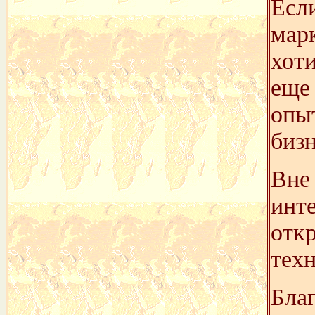
Если
мар
хоти
еще
опы
бизн
Вне
инт
отк
тех
Бла