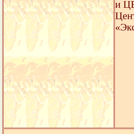
и Ц
Цен
«Эк