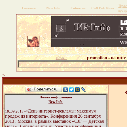
Прое
Главная
New Info
События
Со&Pub News
прог
promotion - на инт
e-mail:
---
<
Поделиться…
Новая информация
New Info
«День интернет-рекламы: максимум
19..09.2013 -
продаж из интернета». Конференция 26 сентября
2013 , Москва, в рамках выставок «CJF — Детская
мода» , Сервис eLama.ru, Участие в конференции