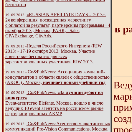
бесплатно
«RUSSIAN AFFILIATE DAYS - 2013».
19..09.2013 -
2я конференция, посвященная маркетингу
с оплатой за результат, партнерским программам - 4
в р
октября 2013 , Москва, РАЭК, iSales,
CPAExchange, CityAds.
Неделя Российского Интернета (RIW
19..09.2013 -
2013) - 17-19 октября 2013, Москва, Участие
в выставке бесплатно для всех
зарегистрированных участников RIW 2013.
Со&PubNews: Ассоциация компаний-
19..09.2013 -
консультантов в области связей с общественностью
Вед
(АКОС) , Москва,
начинает новый учебный год
Со&PubNews:
«За лучший дебют на
19..09.2013 -
мар
конкурсе»
Event-агентство Elefante, Москва, вошло в число
прим
ведущих 10 event-агентств на российском рынке,
сертифицированных АКМР
созд
Со&PubNews:Агентство маркетинговых
19..09.2013 -
про
коммуникаций Pro-Vision Communications, Москва,