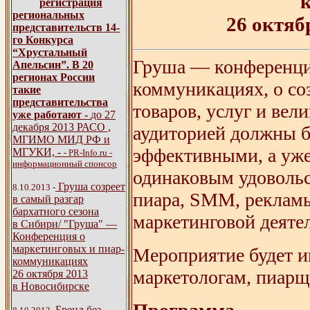
регистрация
региональных
26 октяб
представительств 14-
го Конкурса
“Хрустальный
Груша — конференция
Апельсин”. В 20
регионах России
коммуникациях, о со
такие
представительства
товаров, услуг и вел
уже работают -
до 27
декабря 2013 РАСО ,
аудиторией должны б
МГИМО МИД РФ и
эффективными, а уже
МГУКИ,
-
- PR-Info.ru -
информационный спонсор
одинаковым удовольс
Груша созреет
8.10.2013 -
пиара, SMM, рекламы
в самый разгар
бархатного сезона
маркетинговой деяте
в Сибири/ "Груша" —
Конференция о
маркетинговых и пиар-
Мероприятие будет и
коммуникациях
маркетологам, пиарщ
26 октября 2013
в Новосибирске
Бренд без