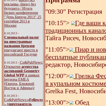
Программа
8.10.2013 -
рекламы- бренд без
будущего / Итоги
"09:30" Регистрация
бизнес-конференции
"День Бренда 2013" 25
"10:15">
Где ваши 
сентября 2013 в
Москве
традиционных канал
8.10.2013 -
Тайга Рисеч, Новосиб
Специальный налог
на иностранные
названия брендов
"11:05">
Пиар и нов
предлагают ввести в
российской Госдуме
бесплатные публикац
Со&PubNews:
редактор, Новосибир
8.10.2013 -
Открытие
агентства
активаций Geometry
"12:00">
Грелка Фес
Global WPP
в рамках
региона ЕМЕА
в купальном костюме
(Европа, Ближний
Восток и Африка)/
Grelka Fest, Новосиб
8.10.2013 -
Со&PubNews:
«Fellowes
"13:00">
Обед
– уничтожитель