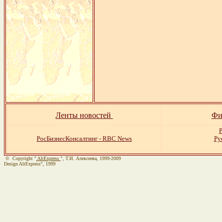
Ленты новостей
Фи
Р
РосБизнесКонсалтинг - RBC News
Ру
© Copyright "
AltExpress
", Т.И. Алекcеева, 1999-2009
Design AltExpress", 1999