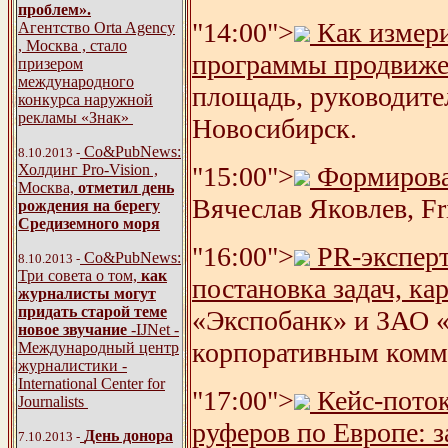
проблем».
"14:00">
Как измери
Агентство Orta Agency
, Москва , стало
программы продвиж
призером
международного
площадь, руководите
конкурса наружной
рекламы «Знак»
Новосибирск.
Со&PubNews:
8.10.2013 -
"15:00">
Формирован
Холдинг Pro-Vision ,
Москва,
отметил день
Вячеслав Яковлев, Fr
рождения на берегу
Средиземного моря
"16:00">
PR-эксперт
Со&PubNews:
8.10.2013 -
Три совета о том,
как
постановка задач, ка
журналисты могут
придать старой теме
«Экспобанк» и ЗАО «
новое звучание
-IJNet -
корпоративным комм
Международный центр
журналистики -
International Center for
"17:00">
Кейс-поток
Journalists
руферов по Европе: з
День донора
7.10.2013 -