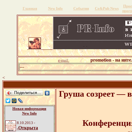
Прое
Главная
New Info
События
Со&Pub News
прог
promotion - на инт
e-mail:
---
<
Груша созреет — в
Поделиться…
Новая информация
New Info
Конференция
8.10.2013 -
-
Открыта