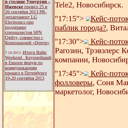
в столице Удмуртии –
Tele2, Новосибирск.
Ижевске
провел 25 и
26 сентября 2013 PR-
"17:15">
Кейс-пото
департамент LG
Electronics при
паблик города?
, Вит
поддержке
специалистов SPN
Ogilvy, совместно с
"17:30">
Кейс-поток
Корпорацией «Центр»
Рагозин, Трэвэлерс 
Итоги Baltic
7.10.2013 -
компании, Новосибир
Weekend . Крупнейший
в Европе форум по
коммуникациям
"17:45">
Кейс-поток
прошел в Петербурге
19-20 сентября 2013
фолловеры
, Соня Ма
маркетолог, Новосиб