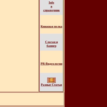
Info
в
справочник
Книжная полка
Слоган и
баннер
PR-Видеология
Разные Cтатьи