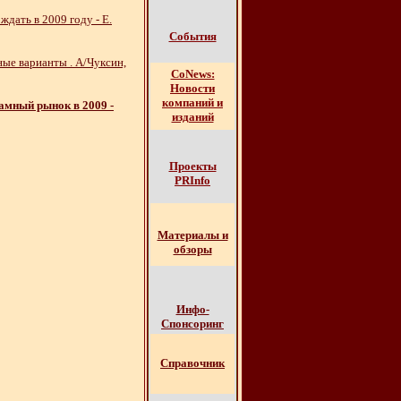
ждать в 2009 году - Е.
События
ые варианты . А/Чуксин,
СоNews:
Новости
компаний и
амный рынок в 2009 -
изданий
Проекты
PRInfo
Материалы и
обзоры
Инфо-
Спонсоринг
Справочник