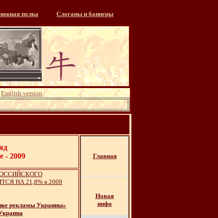
нижная полка
Слоганы и баннеры
English version
яд
е - 2009
Главная
РОССИЙСКОГО
СЯ НА 21,8% в 2009
Новая
инфо
ынке рекламы Украины»
 Украина