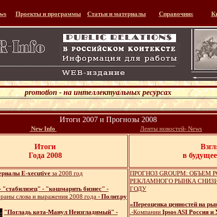
ws
Проекты и программы
Статьи и материалы
Справочни
к
К
promotion - на интеллектуальных ресурсах
Итоги 2007 и Прогнозы 2008
........
...........................................
New Info
Ленты новостей- News
Итоги
Взгл
Года 2008
в будущее
риалы E-xecutive
за 2008 год
ПРОГНОЗ GROUPM: ОБЪЕМ 
РЕКЛАМНОГО РЫНКА СНИЗИТ
 "стабилизец" - "кошмарить бизнес" -
ГОДУ
раны слова и выражения 2008 года
- Полит.ру
«Переоценка ценностей на р
"Погладь кота-Манул Неизгладимый" -
.-Компании
Ipsos ASI Россия и