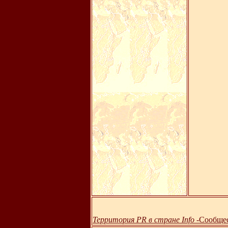
Территория PR в стране Info -
Cooбщес