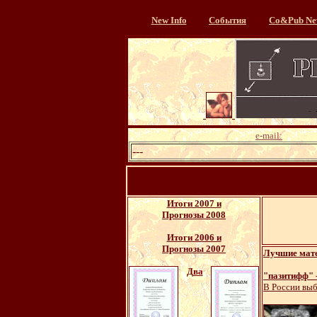
New Info
События
Со&Pub Ne
e-mail:
---
Итоги 2007 и
Прогнозы 2008
Итоги 2006 и
Прогнозы 2007
Лучшие мате
Два
"пазитифф" -
В России выб