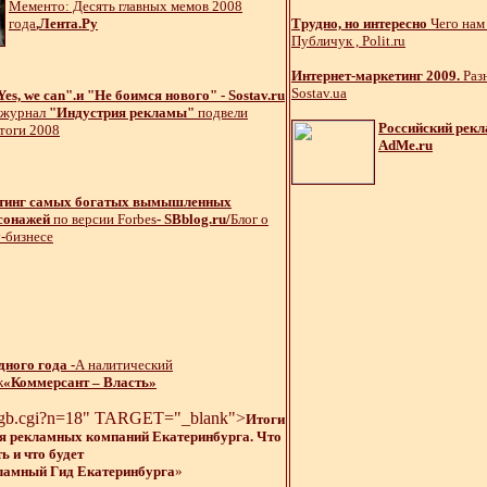
Мементо: Десять главных мемов 2008
года
,Лента.Ру
Трудно, но интересно
Чего нам 
Публичук , Рolit.ru
Интернет-маркетинг 2009.
Разн
Sostav.ua
Yes, we can".и "Не боимся нового" - Sostav.ru
журнал
"Индустрия рекламы"
подвели
Российский рекл
тоги 2008
AdMe.ru
тинг самых богатых вымышленных
сонажей
по версии Forbes
- SBblog.ru/
Блог о
-бизнесе
дного года -
А налитический
к
«Коммерсант – Власть»
b/gb.cgi?n=18" TARGET="_blank">
Итоги
ля рекламных компаний Екатеринбурга. Что
ть и что будет
ламный Гид Екатеринбурга
»