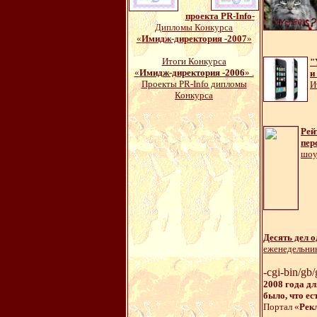
проекта PR-Info
-
Дипломы Конкурса
«
Имидж-директория -2007
»
Итоги Конкурса
"
«
Имидж-директория -2006
» .
и
Проекты PR-Info дипломы
И
Конкурса
Рей
пер
шоу
Десять дел о
еженедельни
-cgi-bin/g
2008 года д
было, что ес
Портал «
Рек