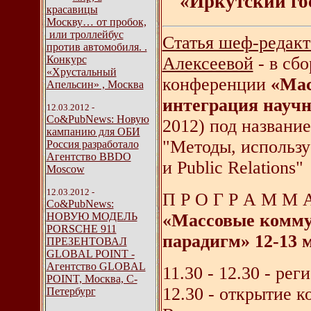
«Иркутский го
красавицы
Москву… от пробок,
или троллейбус
Статья шеф-редакт
против автомобиля. .
Конкурс
Алексеевой
- в сб
«Хрустальный
конференции
«Мас
Апельсин» , Москва
интеграция науч
12.03.2012 -
Со&PubNews: Новую
2012) под названи
кампанию для ОБИ
"Методы, использ
Россия разработало
Агентство BBDO
и Public Relations"
Moscow
12.03.2012 -
П Р О Г Р А М М
Со&PubNews:
НОВУЮ МОДЕЛЬ
«Массовые комму
PORSCHE 911
парадигм» 12-13 
ПРЕЗЕНТОВАЛ
GLOBAL POINT -
Агентство GLOBAL
11.30 - 12.30 - ре
POINT, Москва, C-
12.30 - открытие 
Петербург