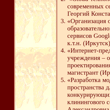
современных с
Георгий Конста
«Организация 
образовательно
сервисов Googl
к.т.н. (Иркутск
«Интернет-пред
учреждения – 
проектировани
магистрант (Ир
«Разработка м
пространства д
конкурирующих
клинингового 
Александровна,