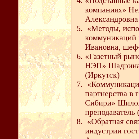
«Подставные к
компаниях» Не
Александровна 
«Методы, испо
коммуникаций 
Ивановна, шеф-
«Газетный рын
НЭП» Шадрина 
(Иркутск)
«Коммуникация
партнерства в 
Сибири» Шилов
преподаватель 
«Обратная связ
индустрии гос