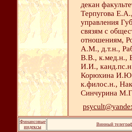
декан факульте
Терпугова Е.А.
управления Губ
связям с обще
отношениям, Ро
А.М., д.т.н., Р
В.В., к.мед.н.,
И.И., канд.пс.н
Корюхина И.Ю. 
к.филос.н., Нак
Синчурина М.Г.,
psycult@yande
Финансовые
Винный телегра
индексы