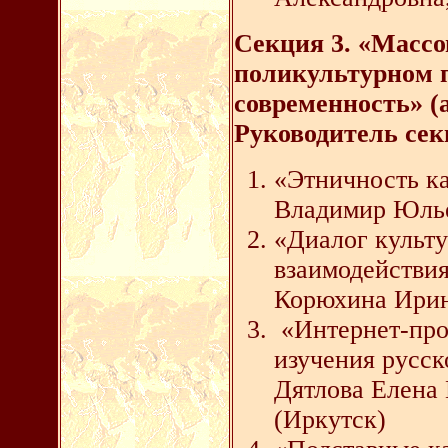
Секция 3. «Масс
поликультурном п
современность» (а
Руководитель секц
«Этничность к
Владимир Юльев
«Диалог культ
взаимодействия
Корюхина Ирин
«Интернет-прос
изучения русск
Дятлова Елена 
(Иркутск)