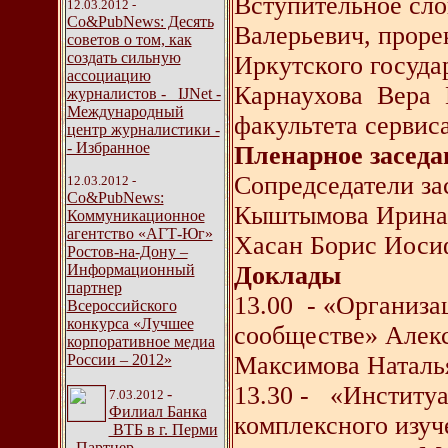
Вступительное сл
12.03.2012 -
Со&PubNews: Десять
Валерьевич, проре
советов о том, как
создать сильную
Иркутского госуда
ассоциацию
Карнаухова Вера 
журналистов - IJNet -
Международный
факультета сервис
центр журналистики -
- Избранное
Пленарное заседа
Сопредседатели за
12.03.2012 -
Со&PubNews:
Кыштымова Ирина М
Коммуникационное
агентство «АГТ-Юг»
Хасан Борис Иосифо
Ростов-на-Дону –
Информационный
Доклады
партнер
13.00 - «Организа
Всероссийского
конкурса «Лучшее
сообществе» Алекс
корпоративное медиа
России – 2012»
Максимова Наталья
13.30 - «Институа
-
7.03.2012
Филиал Банка
комплексного изуч
ВТБ в г. Перми
- Партнер