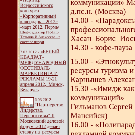
коммуникации» Ма
Всероссийского
д.пс.н. (Москва)
конкурса
«Корпоративный
14.00 - «Парадокс
календарь – 2012»
-март 2012, Пермь/
профессионального
Шеф-редактор PR-Info
Хасан Борис Иосиф
Татьяна И.Алексеева - в
составе жюри
14.30 - кофе-пауза 
-
«БЕЛЫЙ
7.03.2012
КВАДРАТ»
15.00 - «Этнокуль
МЕЖДУНАРОДНЫЙ
ФЕСТИВАЛЬ
ресурсы туризма и
МАРКЕТИНГА И
Карнышев Александ
РЕКЛАМЫ 19-21
апреля 2012, Минск,
15.30 -«Имидж ка
Беларусь
коммуникаций»
6.03.2012 -
"Партнерство.
Гильманов Сергей 
Лидерство.
Мансийск)
Перспективы" II
Московский деловой
16.00 - «Полипара
форум -2012 делает
ставку на ресурсы
рекламной комму