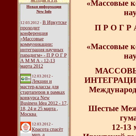
«Массовые к
Новая информация
на
New Info
В Иркутске
12.03.2012 -
П Р О Г Р
проходит
конференция
«Массовые
коммуникации:
«Массовые к
интеграция научных
на
парадигм» - П Р О Г Р
А М М А - 12-13
марта 2012
МАССОВ
12.03.2012 -
ИНТЕГРАЦИ
Лекции и
мастер-классы для
Международ
стартаперов в рамках
конкурса New
Business Idea 2012 - 17,
Шестые Меж
18, 24 и 25 марта ,
Москва
гум
12.03.2012 -
12-13 
Красота спасёт
мир, а