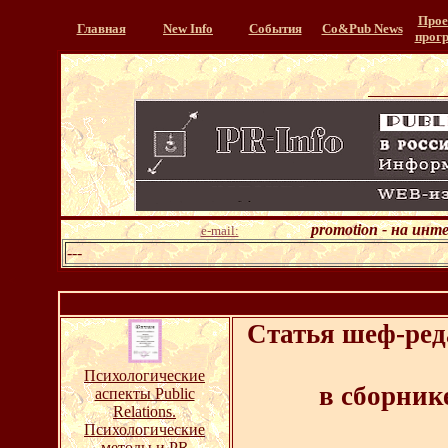
Прое
Главная
New Info
События
Со&Pub News
прог
promotion - на инт
e-mail:
---
<
Статья шеф-ред
Психологические
в сборник
аспекты Public
Relations.
Психологические
методы и PR