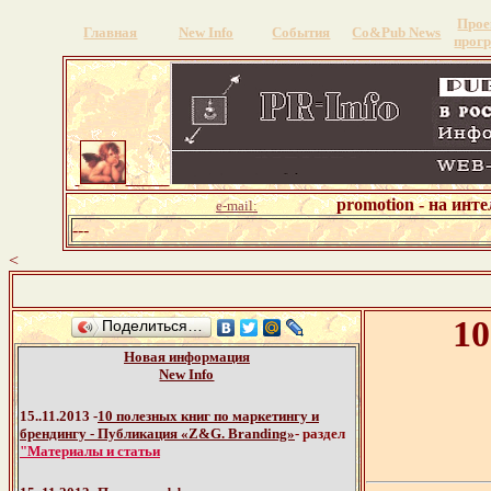
Прое
Главная
New Info
События
Со&Pub News
прог
promotion - на инт
e-mail:
---
<
10
Поделиться…
Новая информация
New Info
15..11.2013 -
10 полезных книг по маркетингу и
брендингу - Публикация «Z&G. Branding»
- раздел
"Материалы и статьи