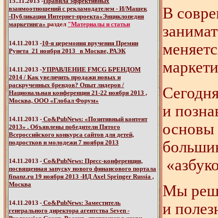
15..11.2013 -
Правила эффективных
В совре
взаимоотношений с рекламодателем - И/Машек
-Публикация Интернет-проекта«Энциклопедия
маркетинга»
раздел
"Материалы и статьи
занимат
14.11.2013 -
10-я церемония вручения Премии
меняетс
Рунета 21 ноября 2013 в Москве, РАЭК
маркети
14.11.2013 -
УПРАВЛЕНИЕ FMCG БРЕНДОМ
2014 / Как увеличить продажи новых и
раскрученных брендов? Опыт лидеров /
Сегодня
Национальная конференция 21-22 ноября 2013 ,
Москва, ООО «Глобал Форум»
и позна
14.11.2013 -
Со&PubNews:
«Позитивный контент
основы 
2013»
. Объявлены победители Пятого
Всероссийского конкурса сайтов для детей,
большин
подростков и молодежи 7 ноября 2013
«азбуко
14.11.2013 -
Со&PubNews: Пресс-конференция,
посвященная запуску
нового финансового портала
finanz.ru
19 ноября 2013 -ИД Axel Springer Russia ,
Москва
Мы реши
14.11.2013 -
Со&PubNews: Заместитель
и полез
генерального директора агентства Seven -