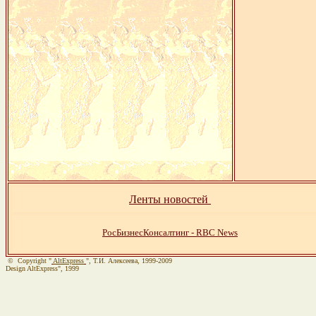
Ленты новостей
РосБизнесКонсалтинг - RBC News
© Copyright "
AltExpress
", Т.И. Алекcеева, 1999-2009
Design AltExpress", 1999