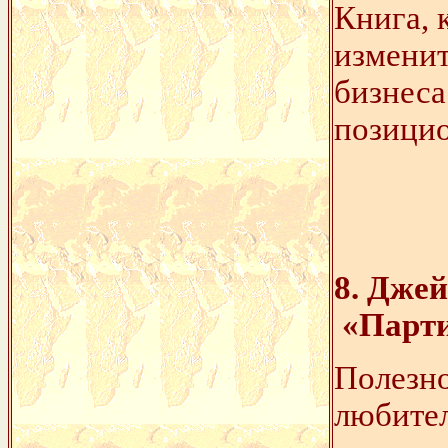
Книга, 
изменит
бизнеса
позици
8. Дже
«Парти
Полезно
любите