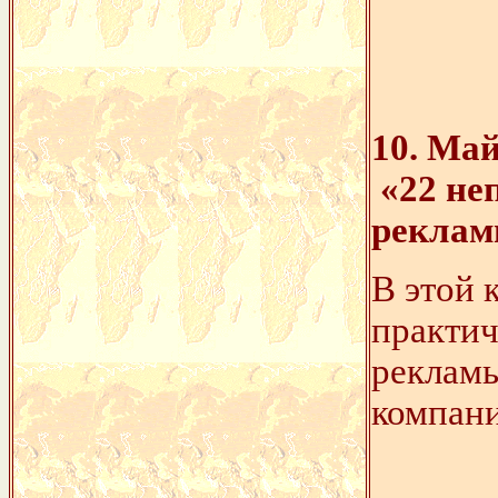
10. Ма
«22 не
рекла
В этой 
практич
реклам
компани