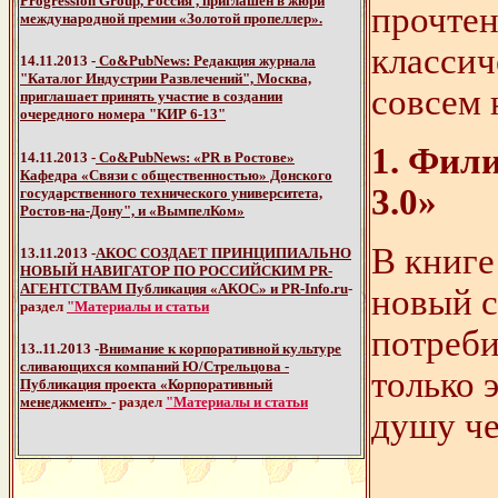
Progression Group, Россия , приглашен в жюри
прочтен
международной премии
«Золотой пропеллер».
классич
14.11.2013 -
Со&PubNews: Редакция журнала
"Каталог Индустрии Развлечений", Москва,
совсем 
приглашает принять участие в создании
очередного номера "КИР 6-13"
1. Фил
14.11.2013 -
Со&PubNews: «PR в Ростове»
Кафедра «Связи с общественностью» Донского
3.0»
государственного технического университета,
Ростов-на-Дону", и «ВымпелКом»
В книге
13.11.2013 -
АКОС СОЗДАЕТ ПРИНЦИПИАЛЬНО
НОВЫЙ НАВИГАТОР ПО РОССИЙСКИМ PR-
АГЕНТСТВАМ Публикация «АКОС» и PR-Info.ru
-
новый с
раздел
"Материалы и статьи
потреби
13..11.2013 -
Внимание к корпоративной культуре
сливающихся компаний Ю/Стрельцова -
только 
Публикация проекта «Корпоративный
менеджмент»
- раздел
"Материалы и статьи
душу че