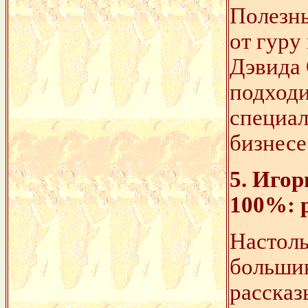
Полезны
от гуру
Дэвида 
подход
специал
бизнесе
5. Иго
100%: 
Настоль
большин
рассказ