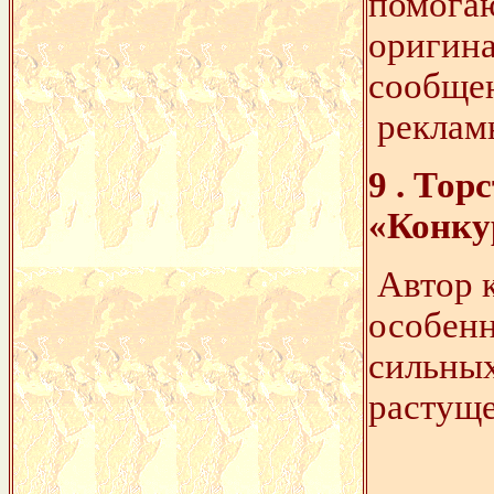
помогаю
оригина
сообще
реклам
9 . То
«Конку
Автор к
особенн
сильных
растуще