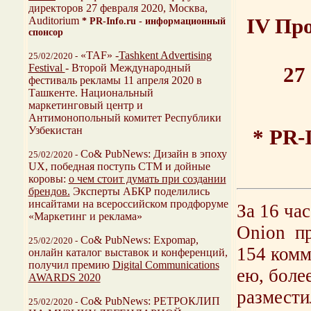
директоров 27 февраля 2020, Москва,
Auditorium
IV Пр
* PR-Info.ru - информационный
спонсор
«TAF» -
Tashkent Advertising
25/02/2020 -
Festival
- Второй Международный
27
фестиваль рекламы 11 апреля 2020 в
Ташкенте. Национальный
маркетинговый центр и
Антимонопольный комитет Республики
Узбекистан
* PR-
Со& PubNews: Дизайн в эпоху
25/02/2020 -
UX, победная поступь СТМ и дойные
коровы:
о чем стоит думать при создании
брендов.
Эксперты АБКР поделились
инсайтами на всероссийском продфоруме
За 16 ча
«Маркетинг и реклама»
Onion пр
Со& PubNews: Expomap,
25/02/2020 -
154 комм
онлайн каталог выставок и конференций,
получил премию
Digital Communications
ею, боле
AWARDS 2020
разместил
Со& PubNews: РЕТРОКЛИП
25/02/2020 -