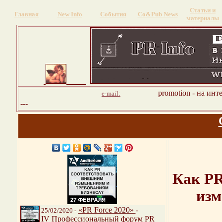
Статьи и
Главная
New Info
События
Со&Pub News
материалы
promotion - на инт
e-mail:
---
Как PR
изм
«PR Force 2020»
-
25/02/2020 -
IV Профессиональный форум PR