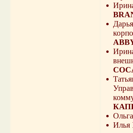
Ирина
BRAN
Дарья
корпо
ABB
Ирина
внешн
COC
Татья
Управ
комм
КАП
Ольга
Илья 