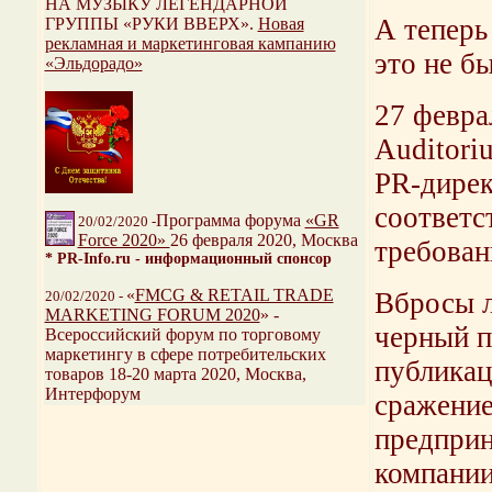
НА МУЗЫКУ ЛЕГЕНДАРНОЙ
А теперь
ГРУППЫ «РУКИ ВВЕРХ».
Новая
рекламная и маркетинговая кампанию
это не б
«Эльдорадо»
27 февра
Auditori
PR-дирек
соответс
Программа форума
«GR
20/02/2020 -
Force 2020»
26 февраля 2020, Москва
требован
* PR-Info.ru - информационный спонсор
«
FMCG & RETAIL TRADE
Вбросы л
20/02/2020 -
MARKETING FORUM 2020
» -
черный п
Всероссийский форум по торговому
маркетингу в сфере потребительских
публикац
товаров 18-20 марта 2020, Москва,
Интерфорум
сражение
предприн
компании