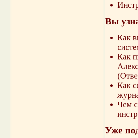
Инст
Вы узна
Как в
систе
Как п
Алекс
(Отве
Как с
журн
Чем с
инстр
Уже по