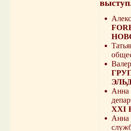
выступ
Алекс
FORB
НОВ
Татья
обще
Валер
ГРУП
ЭЛЬ
Анна
депар
XXI 
Анна 
служ