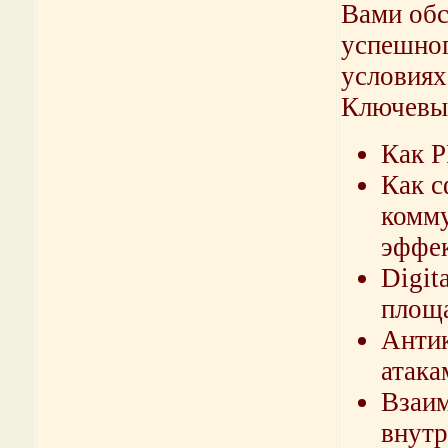
Вами обс
успешног
условиях
Ключевы
Как P
Как с
комму
эффе
Digit
площа
Антик
атака
Взаим
внутр