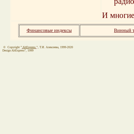
радио
И многие
Финансовые индексы
Винный т
© Copyright "
AltExpress
", Т.И. Алекcеева, 1999-2020
Design AltExpress", 1999