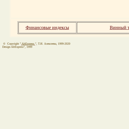
Финансовые индексы
Винный т
© Copyright "
AltExpress
", Т.И. Алекcеева, 1999-2020
Design AltExpress", 1999