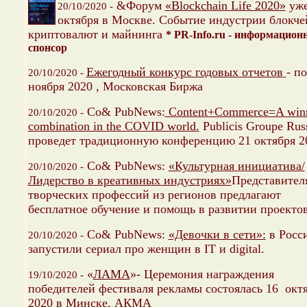
&Форум
«Blockchain Life 2020»
уже
20/10/2020 -
октября в Москве. Cобытие индустрии блокче
криптовалют и майнинга
* PR-Info.ru - информацио
спонсор
Ежегодный конкурс годовых отчетов
- по
20/10/2020 -
ноября 2020 , Московская Биржа
Со& PubNews:
Content+Commerce=A win
20/10/2020 -
combination in the COVID world.
Publicis Groupe Rus
проведет традиционную конференцию 21 октября 2
Со& PubNews:
«Культурная инициатива/
20/10/2020 -
Лидерство в креативных индустриях»
Представител
творческих профессий из регионов предлагают
бесплатное обучение и помощь в развитии проектов
Со& PubNews:
«Девочки в сети»:
в Росс
20/10/2020 -
запустили сериал про женщин в IT и digital.
«
ЛАМА
»- Церемония награждения
19/10/2020 -
победителей фестиваля рекламы состоялась 16 окт
2020 в Минске, АКМА