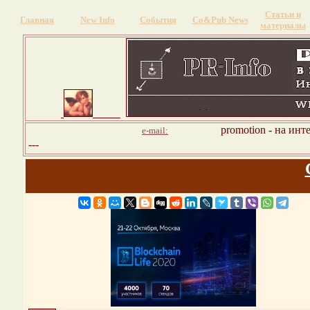
Статьи и
Главная
New Info
События
Со&Pub News
материалы
promotion - на инт
e-mail:
---