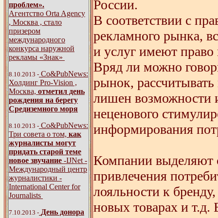
России.
проблем».
Агентство Orta Agency
В соответствии с пр
, Москва , стало
призером
рекламного рынка, в
международного
и услуг имеют право
конкурса наружной
рекламы «Знак»
Вряд ли можно говор
Со&PubNews:
8.10.2013 -
рынок, рассчитывать
Холдинг Pro-Vision ,
Москва,
отметил день
лишен возможности и
рождения на берегу
Средиземного моря
неценового стимулир
Со&PubNews:
информирования пот
8.10.2013 -
Три совета о том,
как
журналисты могут
придать старой теме
Компании выделяют с
новое звучание
-IJNet -
Международный центр
привлечения потреби
журналистики -
International Center for
лояльности к бренду
Journalists
новых товарах и т.д.
День донора
7.10.2013 -