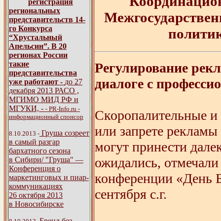
Координацион
регистрация
региональных
Межгосударствен
представительств 14-
го Конкурса
политик
“Хрустальный
Апельсин”. В 20
регионах России
такие
Регулирование рек
представительства
диалоге с професси
уже работают -
до 27
декабря 2013 РАСО ,
МГИМО МИД РФ и
МГУКИ,
-
- PR-Info.ru -
Скоропалительные и 
информационный спонсор
или запрете рекламы
Груша созреет
8.10.2013 -
в самый разгар
могут принести далек
бархатного сезона
ожидались, отмечали
в Сибири/ "Груша" —
Конференция о
конференции «День Б
маркетинговых и пиар-
коммуникациях
сентября с.г.
26 октября 2013
в Новосибирске
Бренд без