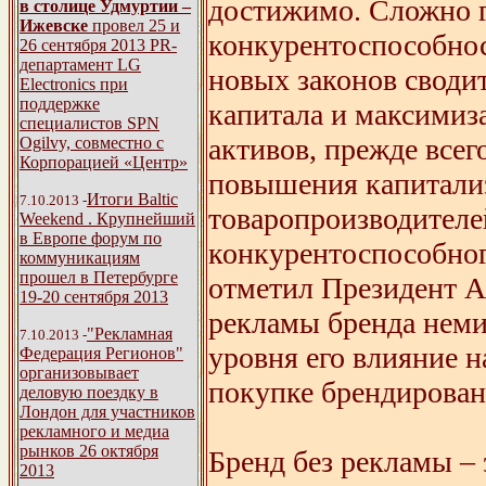
достижимо. Сложно г
в столице Удмуртии –
Ижевске
провел 25 и
конкурентоспособнос
26 сентября 2013 PR-
департамент LG
новых законов своди
Electronics при
поддержке
капитала и максимиз
специалистов SPN
активов, прежде всег
Ogilvy, совместно с
Корпорацией «Центр»
повышения капитали
Итоги Baltic
7.10.2013 -
товаропроизводителе
Weekend . Крупнейший
в Европе форум по
конкурентоспособного
коммуникациям
прошел в Петербурге
отметил Президент А
19-20 сентября 2013
рекламы бренда неми
"Рекламная
7.10.2013 -
уровня его влияние 
Федерация Регионов"
организовывает
покупке брендирован
деловую поездку в
Лондон для участников
рекламного и медиа
рынков 26 октября
Бренд без рекламы – 
2013