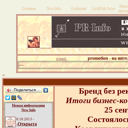
Прое
Главная
New Info
События
Со&Pub News
прог
promotion - на инт
e-mail:
---
<
Бренд без ре
Поделиться…
Итоги бизнес-ко
Новая информация
25 се
New Info
Состоялос
8.10.2013 -
-
Открыта