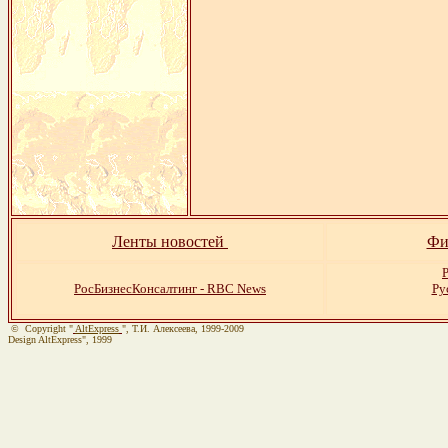
Ленты новостей
Фи
Р
РосБизнесКонсалтинг - RBC News
Ру
© Copyright "
AltExpress
", Т.И. Алекcеева, 1999-2009
Design AltExpress", 1999