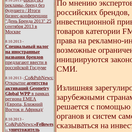
8.10.2013 -
По мнению экспертов
рекламы- бренд без
российских брендов, 
будущего / Итоги
бизнес-конференции
инвестиционной прив
"День Бренда 2013" 25
сентября 2013 в
товаров категории F
Москве
права на рекламно-и
8.10.2013 -
Специальный налог
возможные ограничен
на иностранные
названия брендов
инициируются закон
предлагают ввести в
СМИ.
российской Госдуме
Со&PubNews:
8.10.2013 -
Открытие
агентства
Излишняя зарегулиро
активаций Geometry
Global WPP
в рамках
зарубежными странам
региона ЕМЕА
(Европа, Ближний
решается с помощью 
Восток и Африка)/
органов и систем сам
8.10.2013 -
сказываться на инве
Со&PubNews:
«Fellowes
– уничтожитель