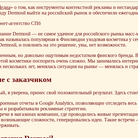
едиа
» о том, как инструменты контекстной рекламы и нестанд
ду Dermosil выйти на российский рынок и обеспечили ежегодны
нет-агентство СПб
вание Dermosil — не самое удачное для российского рынка масс-
к называлась популярная в Финляндии уходовая косметика у себя
rmosil, и повлиять на это решение, увы, нет возможности.
венным, но довольно ощутимым недостатком финского бренда. В 
м этой косметики поспорить очень сложно. Мы занимались интерн
и нескольких лет, менялась ситуация на рынке — менялась и стр
е с заказчиком
й, я уверена, принес свой положительный результат. Здесь стои
роенные отчеты в Google Analytics, позволяющие отследить весь 
ы и разрабатывали рекламные стратегии.
речи в магазинах компании, где проводились живые презентаци
 возникающие сложности, генерировались идеи. Такие встречи 
ерживать.