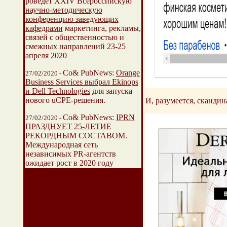
роведет XXIV Всероссийскую
научно-методическую
конференцию заведующих
кафедрами
маркетинга, рекламы,
связей с общественностью и
смежных направлений 23-25
апреля 2020
Со& PubNews:
Orange
27/02/2020 -
Business Services выбрал Ekinops
и Dell Technologies
для запуска
нового uCPE-решения.
И, разумеется, скандин
Со& PubNews:
IPRN
27/02/2020 -
ПРАЗДНУЕТ 25-ЛЕТИЕ
РЕКОРДНЫМ СОСТАВОМ.
Международная сеть
независимых PR-агентств
ожидает рост в 2020 году