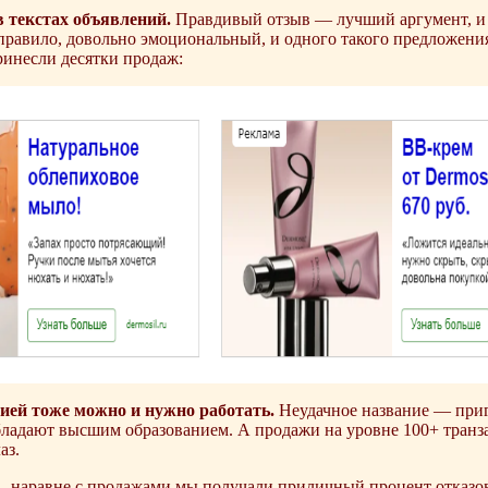
 текстах объявлений.
Правдивый отзыв — лучший аргумент, и е
правило, довольно эмоциональный, и одного такого предложения
ринесли десятки продаж:
ией тоже можно и нужно работать.
Неудачное название — приго
бладают высшим образованием. А продажи на уровне 100+ транзак
аз.
— наравне с продажами мы получали приличный процент отказо