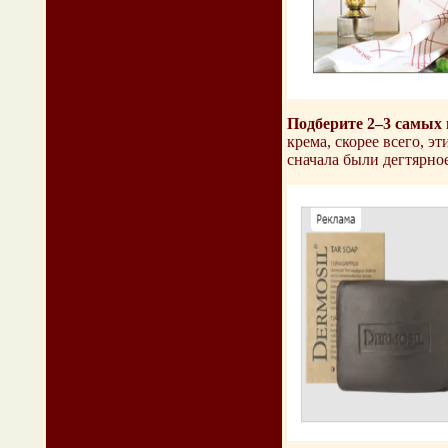
Подберите 2–3 самых 
крема, скорее всего, э
сначала были дегтярно