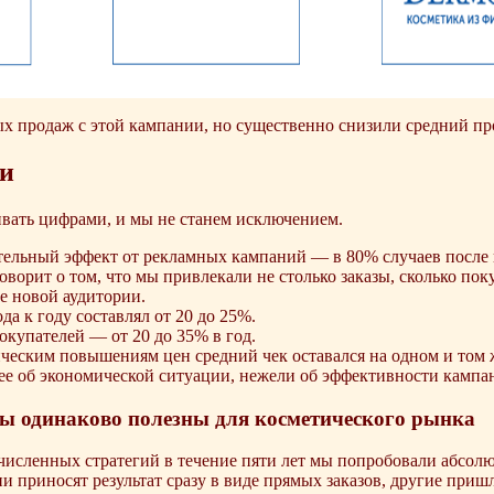
 продаж с этой кампании, но существенно снизили средний про
ги
вать цифрами, и мы не станем исключением.
ельный эффект от рекламных кампаний — в 80% случаев после п
оворит о том, что мы привлекали не столько заказы, сколько по
е новой аудитории.
да к году составлял от 20 до 25%.
купателей — от 20 до 35% в год.
еским повышениям цен средний чек оставался на одном и том ж
ее об экономической ситуации, нежели об эффективности кампа
ты одинаково полезны для косметического рынка
исленных стратегий в течение пяти лет мы попробовали абсол
и приносят результат сразу в виде прямых заказов, другие приш