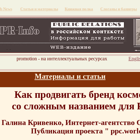
b News
Статьи и материалы
Книжная полка
Слоганы и баннеры
omotion - на интеллектуальных ресурсах
Engli
Материалы и статьи
Как продвигать бренд косм
со сложным названием для 
Галина Кривенко, Интернет-агентство 
Публикация проекта " ppc.worl