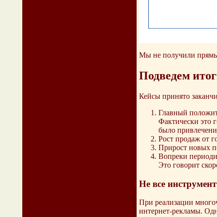
Мы не получили прямых
Подведем ито
Кейсы принято заканчи
Главный положит
Фактически это г
было привлечени
Рост продаж от го
Прирост новых по
Вопреки периодич
Это говорит скор
Не все инструмен
При реализации многоч
интернет-рекламы. Одн