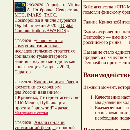
Аэрофлот, Vitrina
2/03/2020 -
Кейс агентства «
СПб М
A, Пятёрочка, Северсталь,
помогли финскому брен
МТС, iMARS, ТАСС,
Cosmopolitan в числе лауреатов
Галина Кривенко
Интер
Digital - премии 2020 «
Digital
Communications AWARDS
»
Будем откровенны, наз
Dermoshop — именно та
«
Современная
2/03/2020 -
российского рынка — De
коммуникативистика в
исследовательских стратегиях
Название стало единст
социально-гуманитарного
продает, а с качество
знания » научно-методическая
Dermosil на протяжени
конференция 7 апреля 2020,
Саратов
Взаимодействи
Как продвигать бренд
2/03/2020 -
косметики со сложным
Важный момент, которы
для России названием
-
Качественно наст
Г.Кривенко, Интернет-агентство
мы делали вывод
СПб Медиа, Публикация
Ежемесячные вст
проекта "ppc.world" - раздел
планы компании,
Материалы и статьи
необходимо подд
Анализ онлайн
2/03/2020 -
упоминаний бренда
с пользой