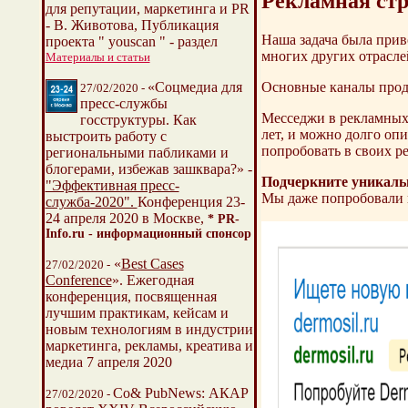
Рекламная стр
для репутации, маркетинга и PR
- В. Животова, Публикация
Наша задача была приво
проекта " youscan " - раздел
многих других отрасле
Материалы и статьи
Основные каналы продв
«Соцмедиа для
27/02/2020 -
пресс-службы
Месседжи в рекламных 
госструктуры. Как
лет, и можно долго оп
выстроить работу с
попробовать в своих р
региональными пабликами и
блогерами, избежав зашквара?» -
Подчеркните уникальн
"Эффективная пресс-
Мы даже попробовали и
служба-2020".
Конференция 23-
24 апреля 2020 в Москве,
* PR-
Info.ru - информационный спонсор
«
Best Cases
27/02/2020 -
Conference
». Ежегодная
конференция, посвященная
лучшим практикам, кейсам и
новым технологиям в индустрии
маркетинга, рекламы, креатива и
медиа 7 апреля 2020
Со& PubNews: АКАР
27/02/2020 -