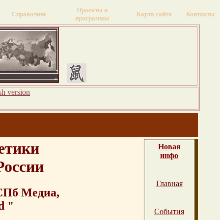
Проекты и
Справочни
к
Карта сайта
Контакты
программы
sh version
етики
Новая
инфо
России
Главная
СПб Медиа,
d "
События