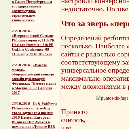
настроили конверсион
в Санкт-Петербургском
государственном
недостаточно. Погово
архитектурно-
строительном
университете.
Что за зверь «пе
25/10.2016 -
«Всероссийский Саммит
Определений performa
PR директоров », 11th PR
несколько. Наиболее 
Horizon Summit + 5th PR
OnLine Conference, 09 –
сайты с радостью сор
11 ноября 2016, Москва
соответствующему за
25/10.2016 -
«Вместе
универсальное опреде
медиа»,
общероссийский конкурс
максимально операти
онлайн-публикаций
Фестиваль "Вместе медиа"
между вложениями в 
в Москве 20 - 21 апреля
2017
25/10.2016
-
Со& PubNews:
PR-агентство Grayling
Принято
стало
лауреатом премии
2016 Eastern European
считать,
Business Elite Awards
в
что
номинации «Лучшее B2B