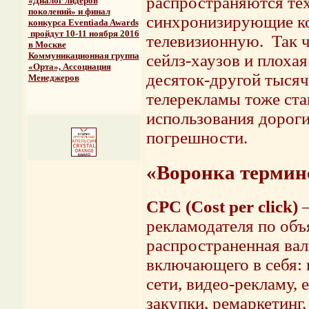
распространяются тех
«Диалог лидеров
поколений» и финал
синхронизирующие ко
конкурса Eventiada Awards
пройдут 10-11 ноября 2016
телевизионную. Так ч
в Москве
Коммуникационная группа
сейлз-хаузов и плоха
«Орта», Ассоциация
десяток-другой тысяч
Менеджеров
телерекламы тоже ст
использования дороги
погрешности.
«Воронка термин
CPC (Cost per click)
–
рекламодателя по об
распространенная валю
включающего в себя: 
сети, видео-рекламу, 
закупки, ремаркетинг