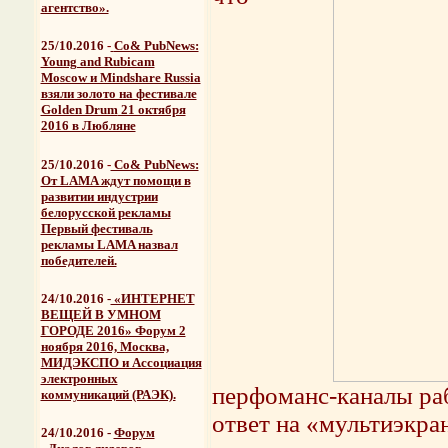
агентство».
25/10.2016
-
Со& PubNews:
Young and Rubicam
Moscow и Mindshare Russia
взяли золото на фестивале
Golden Drum
21 октября
2016 в Любляне
25/10.2016
-
Со& PubNews:
От LAMA ждут помощи в
развитии индустрии
белорусской рекламы
Первый фестиваль
рекламы LAMA назвал
победителей.
24/10.2016 -
«ИНТЕРНЕТ
ВЕЩЕЙ В УМНОМ
ГОРОДЕ 2016» Форум 2
ноября 2016, Москва,
МИДЭКСПО и Ассоциация
электронных
перфоманс-каналы раб
коммуникаций (РАЭК).
ответ на «мультиэкра
24/10.2016 -
Форум