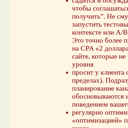
садится и обсужда
чтобы соглашаться
получить”. Не сму
запустить тестов
контексте или A/B
Это точно более п
на CPA «2 доллара
сайте, которые не
уровня
просит у клиента 
пределах). Подраз
планирование кан
обосновываются и
поведением вашег
регулярно оптимиз
«оптимизацией» п