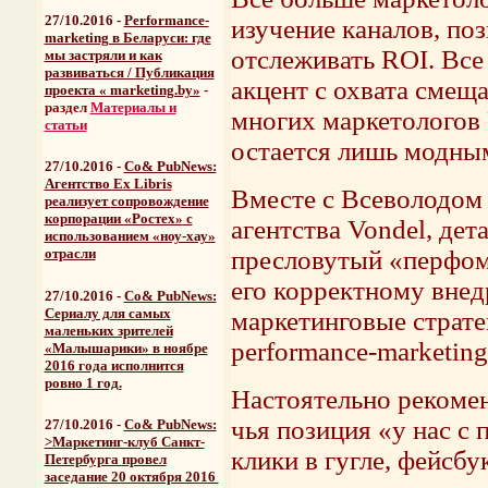
27/10.2016 -
Performance-
изучение каналов, п
marketing в Беларуси: где
отслеживать ROI. Все
мы застряли и как
развиваться / Публикация
акцент с охвата смещ
проекта « marketing.by»
-
раздел
Материалы и
многих маркетологов 
статьи
остается лишь модны
27/10.2016 -
Со& PubNews:
Агентство Ex Libris
Вместе с Всеволодом
реализует
сопровождение
корпорации «Ростех»
с
агентства Vondel, дет
использованием «ноу-хау»
пресловутый «перфом
отрасли
его корректному внед
27/10.2016 -
Со& PubNews:
Cериалу для самых
маркетинговые стратег
маленьких зрителей
performance-marketin
«Малышарики» в ноябре
2016 года исполнится
ровно 1 год.
Настоятельно рекомен
чья позиция «у нас с
27/10.2016 -
Со& PubNews:
>Маркетинг-клуб Санкт-
клики в гугле, фейсбу
Петербурга
провел
заседание 20 октября 2016