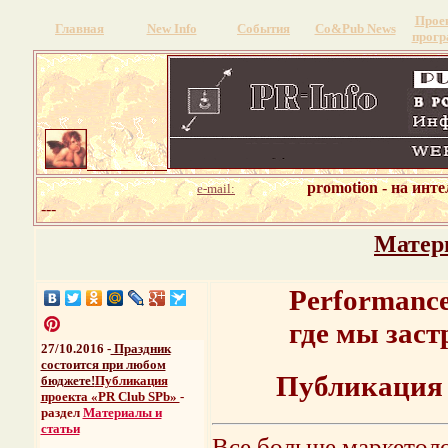
Прое
Главная
New Info
События
Со&Pub News
прог
promotion - на инт
e-mail:
---
Матер
Performance
где мы заст
27/10.2016 -
Праздник
состоится при любом
Публикация 
бюджете!
Публикация
проекта «PR Club SPb»
-
раздел
Материалы и
статьи
Все больше маркетоло