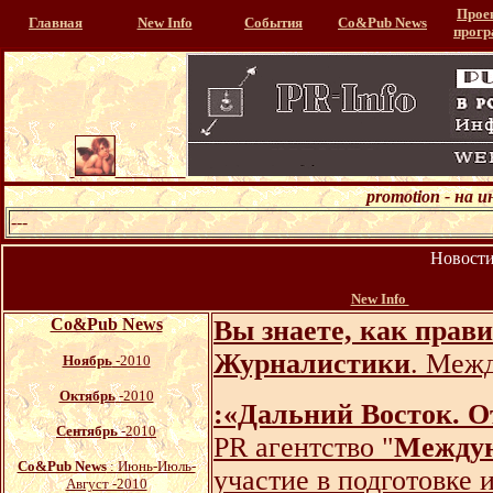
Прое
Главная
New Info
События
Со&Pub News
прог
promotion - на 
---
Новости
...................
New Info
Со&Pub News
Вы знаете, как пра
Журналистики
. Меж
Ноябрь
-2010
Октябрь
-2010
:«Дальний Восток. 
Сентябрь
-2010
PR агентство "
Междун
Со&Pub News
: Июнь-Июль-
участие в подготовке
Август -2010