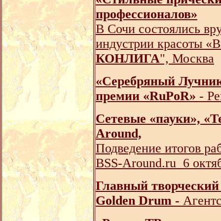
профессионалов»
В Сочи состоялись вр
индустрии красоты «В
КОНЛИГА
", Москва
«Серебряный Лучник
премии «RuPoR»
- Ре
Сетевые «пауки», «Т
Around,
Подведение итогов ра
BSS-Around.ru 6 октя
Главный творческий 
Golden Drum -
Агентс