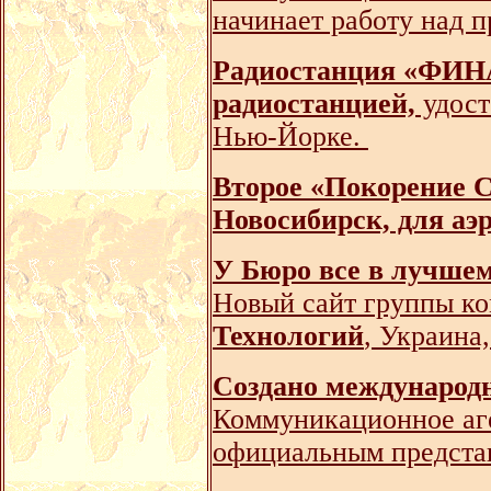
начинает работу над п
Радиостанция «ФИН
радиостанцией,
удост
Нью-Йорке.
Второе «Покорение С
Новосибирск, для аэ
У Бюро все в лучшем
Новый сайт группы к
Технологий
, Украина
Создано международн
Коммуникационное аг
официальным представ