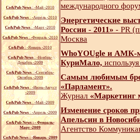
международного фору
Со&Pub News
: -Май -2010
Со&Pub News
: -Апрель -2010
Энергетические выст
Со&Pub News
: -Март -2010
России - 2011»
- PR (п
Москва
Со&Pub News
: -Февраль -2010
Со&Pub
: -Январь -2010
WhoYOUgle и АМК-ма
Со&Pub News
: -Ноябрь-
КуриМало,
используя
Декабрь -2009
Со&Pub News
: -Сентябрь-
Самым любимым брен
Октябрь -2009
«Парламент».
Со&Pub News
: -Июнь-Август
-2009
Журнал
«Маркетинг 
Со&Pub News
: -Май -2009
Изменение сроков пр
Со&Pub News
: -Апрель -2009
Апельсин в Новосиб
Со&Pub News : - Февраль-
Агентство Коммуника
Март -2009
Со&Pub News
: -Январь -2009