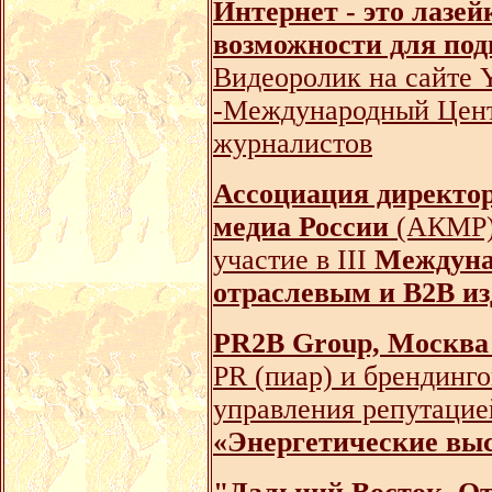
Интернет - это лазе
возможности для под
Видеоролик на сайте 
-Международный Цент
журналистов
Ассоциация директо
медиа России
(АКМР) 
участие в III
Междуна
отраслевым и B2B и
PR2B Group, Москва 
PR (пиар) и брендинго
управления репутацией
«Энергетические выс