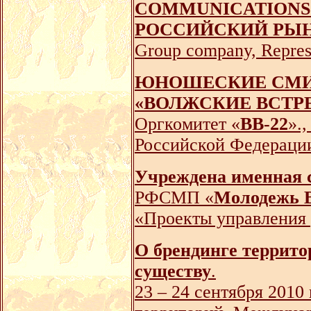
COMMUNICATIONS
РОССИЙСКИЙ РЫ
Group company, Represe
ЮНОШЕСКИЕ СМИ 
«ВОЛЖСКИЕ ВСТРЕ
Оргкомитет «
ВВ-22
».
Российской Федераци
Учреждена именная 
РФСМП «
Молодежь В
«Проекты управления
О брендинге террито
существу
.
23 – 24 сентября 201