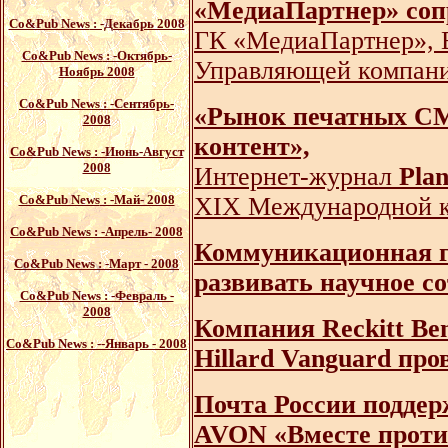
«МедиаПартнер» соп
Со&Pub News
: -Декабрь 2008
ГК «МедиаПартнер», Е
Со&Pub News
: -Октябрь-
Управляющей компан
Ноябрь 2008
Со&Pub News
: -Сентябрь-
«Рынок печатных СМ
2008
контент»,
Со&Pub News
: -Июнь-Август
2008
Интернет-журнал
Pla
Со&Pub News
: -Май- 2008
XIX Международной к
Со&Pub News
: -Апрель- 2008
Коммуникационная г
Со&Pub News
: -Март - 2008
развивать научное с
Со&Pub News
: -Февраль -
2008
Компания Reckitt Ben
Со&Pub News
: --Январь - 2008
Hillard Vanguard про
Почта России подде
AVON «Вместе проти