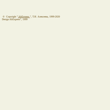
© Copyright "
AltExpress
", Т.И. Алекcеева, 1999-2020
Design AltExpress", 1999