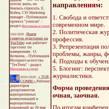
направлениям:
хотели знать, но
боялись спросить. Е.
Кобец, CIS Marketing
1. Свобода и ответс
manager - Публикация
проекта "youscan" -
современном мире.
раздел
Материалы и статьи
2. Политическая жур
Ищем
3/02/2020 -
профессия.
горячую аудиторию на
YouTube
: как работает
3. Репрезентация п
таргетинг по
намерениям . О.
проблемы, жанры, ф
Кочкина, - Публикация
4. Подходы к обуче
Интернет-агентства
"TexTerra" - раздел
5. Блогинг: перспек
Материалы и статьи
журналистики.
« TOP-
30/01/2020 -
COMM »
Рейтинг
директоров
Форма проведения
департаментов
очная, заочная.
корпоративных
коммуникаций и
корпоративных
По итогам конферен
отношений до 20 мая