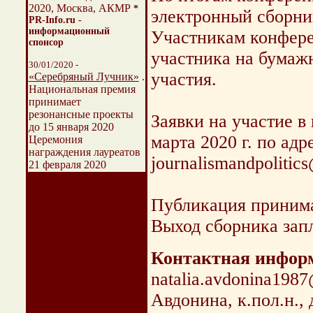
2020, Москва, АКМР
*
электронный сборни
PR-Info.ru -
информационный
Участникам конфере
спонсор
участника на бумажн
30/01/2020 -
участия.
«Серебряный Лучник»
.
Национальная премия
принимает
резонансные проекты
Заявки на участие 
до 15 января 2020
марта 2020 г. по адр
Церемония
награждения лауреатов
journalismandpolitic
21 февраля 2020
Публикация принимае
Выход сборника запл
Контактная инфор
natalia.avdonina198
Авдонина, к.пол.н.,