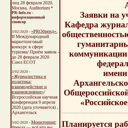
лиц 28 февраля 2020,
Москва, Auditorium
*
Заявки на уч
PR-Info.ru -
информационный
спонсор
Кафедра журнал
«PROбренд».
3/02/2020 -
общественность
II Международный
маркетинговый
гуманитарны
конкурс в сфере
коммуникации 
туризма/ Приём заявок -
до 28 февраля 2020
федерал
Союз ЕСОТ
имени
3/02/2020 -
«Журналистика и
Архангельско
политика:
взаимодействие и
Общероссийской
взаимовлияние»
/
Всероссийская научная
«Российское
конференция 9 апреля
2020 (дата уточняется) ,
Архангельск
Планируется ра
Мониторинг
3/02/2020 -
бренда
— всё что вы