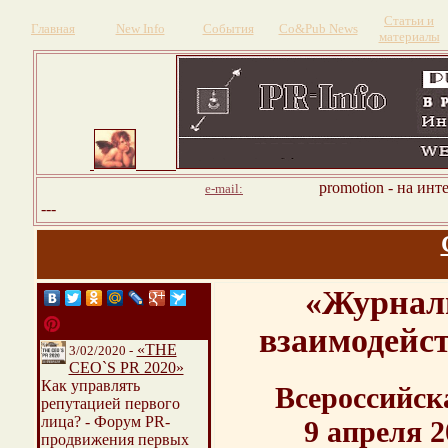
Статьи и
Главная
New Info
События
Со&Pub News
материалы
promotion - на инт
e-mail:
---
«Журнали
взаимодейс
«THE
3/02/2020 -
CEO`S PR 2020»
Как управлять
Всероссийск
репутацией первого
лица? - Форум PR-
9 апреля 2
продвижения первых