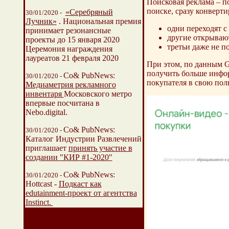
Поисковая реклама – п
поиске, сразу конверти
«Серебряный
30/01/2020 -
Лучник»
. Национальная премия
одни переходят с
принимает резонансные
другие открывают
проекты до 15 января 2020
третьи даже не по
Церемония награждения
лауреатов 21 февраля 2020
При этом, по данным G
получить больше инфор
Со& PubNews:
30/01/2020 -
покупателя в свою поль
Медиаметрия рекламного
инвентаря
Московского метро
впервые посчитана в
Nebo.digital.
Со& PubNews:
30/01/2020 -
Каталог Индустрии Развлечений
приглашает
принять участие в
создании "КИР #1-2020"
Со& PubNews:
30/01/2020 -
Нottcast -
Подкаст как
edutainment-проект от агентства
Instinct.