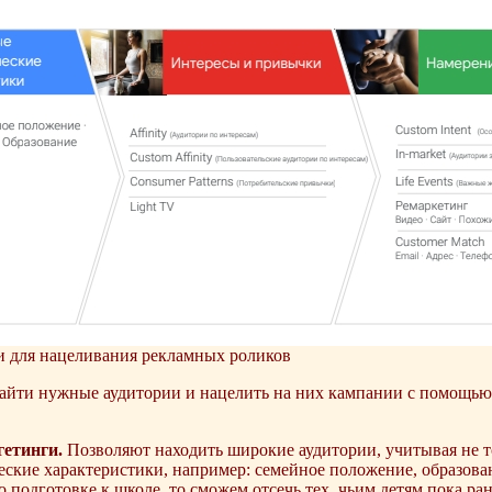
и для нацеливания рекламных роликов
айти нужные аудитории и нацелить на них кампании с помощью
гетинги.
Позволяют находить широкие аудитории, учитывая не то
ские характеристики, например: семейное положение, образовани
 подготовке к школе, то сможем отсечь тех, чьим детям пока ра