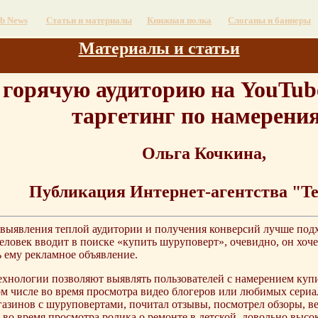
b News
Статьи и материалы
Книжная полка
Слоганы и баннеры
Материалы и статьи
горячую аудиторию на YouTube
таргетинг по намерени
Ольга Кочкина,
Публикация Интернет-агентства "Te
выявления теплой аудитории и получения конверсий лучше подх
человек вводит в поиске «купить шуруповерт», очевидно, он хоч
ь ему рекламное объявление.
хнологии позволяют выявлять пользователей с намерением купит
ом числе во время просмотра видео блогеров или любимых сериал
азинов с шуруповертами, почитал отзывы, посмотрел обзоры, вер
во время просмотра ролика о ремонте в детской, довольно высок