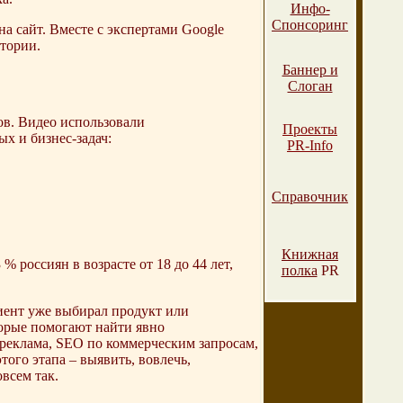
Инфо-
Спонсоринг
а сайт. Вместе с экспертами Google
итории.
Баннер и
Слоган
ов. Видео использовали
Проекты
х и бизнес-задач:
PR-Info
Справочник
Книжная
 россиян в возрасте от 18 до 44 лет,
полка
PR
иент уже выбирал продукт или
орые помогают найти явно
 реклама, SEO по коммерческим запросам,
того этапа – выявить, вовлечь,
всем так.