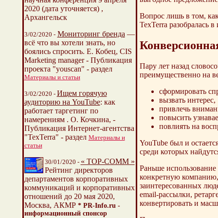
2020 (дата уточняется) ,
Вопрос лишь в том, как
Архангельск
TexTerra разобралась 
Мониторинг бренда
—
3/02/2020 -
всё что вы хотели знать, но
Конверсионная
боялись спросить. Е. Кобец, CIS
Marketing manager - Публикация
Пару лет назад словос
проекта "youscan" - раздел
преимущественно на ве
Материалы и статьи
сформировать спр
Ищем горячую
3/02/2020 -
вызвать интерес,
аудиторию на YouTube
: как
привлечь вниман
работает таргетинг по
повысить узнавае
намерениям . О. Кочкина, -
повлиять на восп
Публикация Интернет-агентства
"TexTerra" - раздел
Материалы и
YouTube был и остается
статьи
среди которых найдут
« TOP-COMM »
30/01/2020 -
Раньше использование 
Рейтинг директоров
конкретную компанию, 
департаментов корпоративных
заинтересованных люде
коммуникаций и корпоративных
email-рассылки, ретарг
отношений до 20 мая 2020,
конвертировать и масшт
Москва, АКМР
* PR-Info.ru -
информационный спонсор