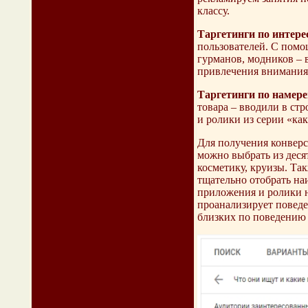
классу.
Таргетинги по интер
пользователей. С помо
гурманов, модников – в
привлечения внимания
Таргетинги по намер
товара – вводили в ст
и ролики из серии «как
Для получения конверс
можно выбрать из деся
косметику, круизы. Та
тщательно отобрать на
приложения и ролики н
проанализирует поведе
близких по поведению 