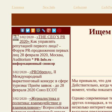
Главная
New Info
События
Со&Pu
Ищем 
«THE CEO`S PR
3/02/2020 -
2020»
Как управлять
репутацией первого лица? -
Форум PR-продвижения первых
лиц 28 февраля 2020, Москва,
Auditorium
* PR-Info.ru -
информационный спонсор
«PROбренд».
II
3/02/2020 -
Международный
Мы привыкли, что для 
маркетинговый конкурс в сфере
Действительно, когда 
туризма/ Приём заявок - до 28
момент, чтобы показат
февраля 2020 Союз ЕСОТ
Однако современные те
«Журналистика и
3/02/2020 -
других площадках, в т
политика: взаимодействие и
несколько интернет-маг
взаимовлияние»
/ Всероссийская
выгодное предложение 
научная конференция 9 апреля