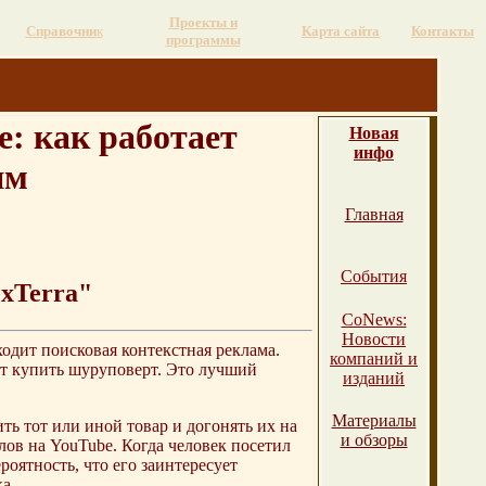
Проекты и
Справочни
к
Карта сайта
Контакты
программы
: как работает
Новая
инфо
ям
Главная
События
xTerra"
СоNews:
Новости
одит поисковая контекстная реклама.
компаний и
ет купить шуруповерт. Это лучший
изданий
Материалы
ь тот или иной товар и догонять их на
и обзоры
ов на YouTube. Когда человек посетил
оятность, что его заинтересует
а.