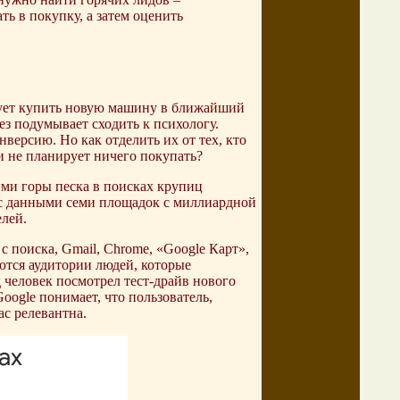
ь в покупку, а затем оценить
рует купить новую машину в ближайший
ез подумывает сходить к психологу.
версию. Но как отделить их от тех, кто
 и не планирует ничего покупать?
ми горы песка в поисках крупиц
е с данными семи площадок с миллиардной
лей.
с поиска, Gmail, Chrome, «Google Карт»,
ются аудитории людей, которые
 человек посмотрел тест-драйв нового
Google понимает, что пользователь,
ас релевантна.