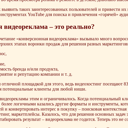
 выявить таких заинтересованных пользователей и привести их н
в инструментах YouTube для поиска и привлечения «горячей» ауд
 видеореклама – это реально?
очетание «конверсионная видеореклама» вызывало много вопрос
рхних этапах воронки продаж для решения разных маркетинговы
ос,
ие,
мость бренда и/или продукта,
риятие и репутацию компании и т. д.
 отличной площадкой для этого, ведь видеохостинг посещают 83 %
ся потенциальные клиенты для любой ниши.
видеорекламы этим и ограничивалось. Когда потенциальный кл
более логичными казались другие форматы и инструменты, кот
й и конвертировать интерес в покупку – поисковая контекстная
етинг, маркетплейсы. Казалось, что для решения основных задач э
абировать результат – видеореклама не годится. Теперь это не со