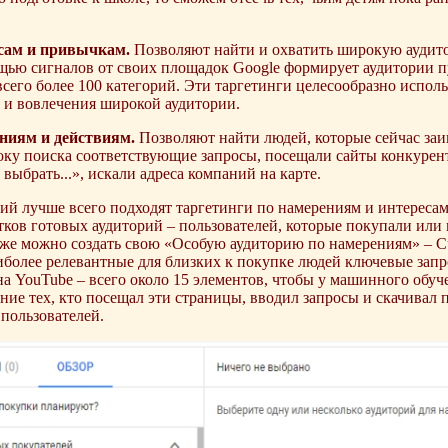
есам и привычкам.
Позволяют найти и охватить широкую аудит
щью сигналов от своих площадок Google формирует аудитории п
сего более 100 категорий. Эти таргетинги целесообразно исполь
 и вовлечения широкой аудитории.
ениям и действиям.
Позволяют найти людей, которые сейчас за
року поиска соответствующие запросы, посещали сайты конкурен
 выбрать...», искали адреса компаний на карте.
ий лучше всего подходят таргетинги по намерениям и интереса
тков готовых аудиторий – пользователей, которые покупали или 
кже можно создать свою «Особую аудиторию по намерениям» – Cu
иболее релевантные для близких к покупке людей ключевые запр
а YouTube – всего около 15 элементов, чтобы у машинного обу
ние тех, кто посещал эти страницы, вводил запросы и скачивал 
пользователей.