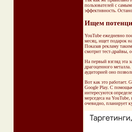
пользователей с самым
эффективность. Остано
Ищем потенци
YouTube ежедневно пос
месяц, ищет подарок н
Показав рекламу таким
смотрит тест-драйвы, о
На первый взгляд эта 
драгоценного металла.
аудиторией оно позвол
Вот как это работает. 
Google Play. С помощь
интересуются определе
мерседеса на YouTube, 
очевидно, планирует ку