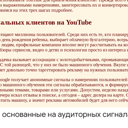
и выраженными намерениями, заинтересовать их и конвертироват
вимся на этих трех шагах подробнее.
альных клиентов на YouTube
ещают миллионы пользователей. Среди них есть те, кто плани
а день рождения ребенка, выбирает облачную бухгалтерию, всерь
 людям, профильные компании вполне могут рассчитывать на кон
бзоры сервисов, видео о детях и психологии просто из интереса
задачка вызывает ассоциации с золотодобытчиками, промывающи
 С той разницей, что у них не было машинного обучения. Вкуп
яет довольно точно таргетировать рекламу на нужных пользовате
Google получает анонимные сигналы о намерениях пользователей 
ю машинного обучения эти сигналы обрабатываются, и формиру
нными темами, товарами или услугами. Допустим, неделю назад
вчера искал отзывы в поиске, а сегодня – адрес дилера на карте. 
пить машину, а значит реклама автомобилей будет для него сейч