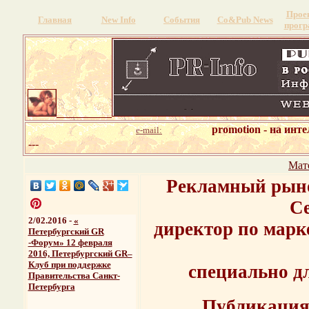
Прое
Главная
New Info
События
Со&Pub News
прог
promotion - на инт
e-mail:
---
Мат
Рекламный рыно
Се
2/02.2016 -
«
директор по мар
Петербургский GR
-Форум» 12 февраля
2016, Петербургский GR–
Клуб при поддержке
специально д
Правительства Санкт-
Петербурга
Публикация