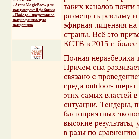
таких каналов почти 
«ArenaMagicBox» для
кондитерской фабрики
размещать рекламу и 
«Победа» представило
новую рекламную
эфирная лицензия на 
концепцию
страны. Всё это при
КСТВ в 2015 г. более 
Полная неразбериха т
Причём она развивает
связано с проведени
среди outdoor-опера
этих самых властей 
ситуации. Тендеры, 
благоприятных эконо
высокие результаты, 
в разы по сравнению