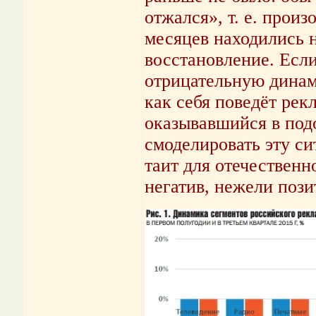
отжался», т. е. прои
месяцев находились н
восстановление. Есл
отрицательную динами
как себя поведёт рек
оказывавшийся в под
смоделировать эту си
таит для отечественн
негатив, нежели пози