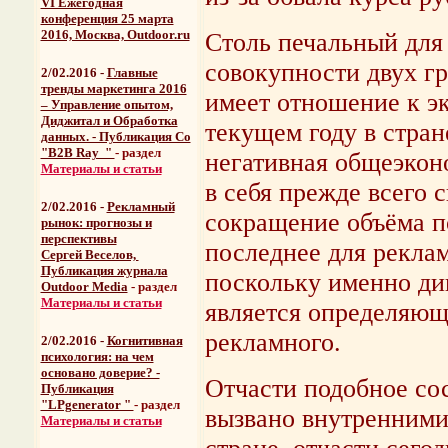
VI Ежегодная
конференция 25 марта
2016, Москва, Outdoor.ru
Столь печальный для
совокупности двух г
2/02.2016 -
Главные
тренды маркетинга 2016
имеет отношение к э
– Управление опытом,
Диджитал и Обработка
текущем году в стран
данных. - Публикация Со
"B2B Ray "
- раздел
негативная общеэко
Материалы и статьи
в себя прежде всего
2/02.2016 -
Рекламный
сокращение объёма п
рынок: прогнозы и
перспективы
последнее для рекла
Сергей Веселов,
Публикация журнала
поскольку именно ди
Outdoor Media
- раздел
Материалы и статьи
является определяющ
рекламного.
2/02.2016 -
Когнитивная
психология: на чем
основано доверие? -
Отчасти подобное со
Публикация
"LPgenerator "
- раздел
вызвано внутренними
Материалы и статьи