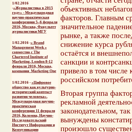
стране, отчасти сего
1/02.2016
объективных неблаг
-
«Журналистика в 2015
году» - Международная
факторов. Главным с
научно-практическая
конференция 5–6 февраля
значительное падение
2016, Москва, Факультет
журналистики МГУ
рынке, а также после
снижение курса рубля
1/02.2016 -
« Brand
Management Week »
остаётся и внешнепо
совместно с The
Chartered Institute of
санкции и контрсанкц
Marketing, London 8-12
февраля 2016, Москва,
привело в том числе
компания Marketing One
российском потребит
1/02.2016 -
«Цифровое
общество как культурно-
Вторая группа фактор
исторический контекст
развития человека».
рекламной деятельнос
Международная научно-
практическая
законодательном, та
конференция 11 февраля
2016, Коломна, Научно-
вынуждены констатир
Исследовательский
Институт Информации и
произошло существен
Коммуникации