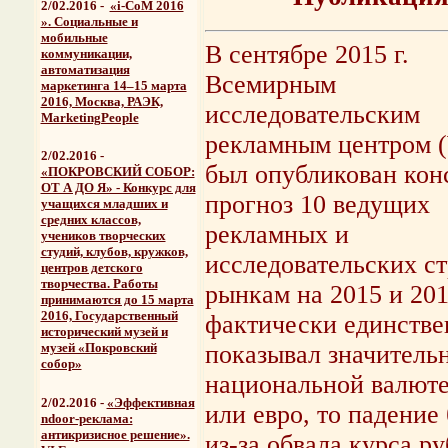
2/02.2016 -
«i-CoM 2016
». Социальные и
мобильные
В сентябре 2015 г.
коммуникации,
автоматизация
Всемирным
маркетинга 14–15 марта
2016, Москва, РАЭК,
исследовательским
MarketingPeople
рекламным центром
2/02.2016 -
был опубликован кон
«ПОКРОВСКИЙ СОБОР:
ОТ А ДО Я» - Конкурс для
прогноз 10 ведущих
учащихся младших и
средних классов,
рекламных и
учеников творческих
студий, клубов, кружков,
исследовательских с
центров детского
творчества. Работы
рынкам на 2015 и 201
принимаются до 15 марта
2016, Государственный
фактически единстве
исторический музей и
музей «Покровский
показывал значительн
собор»
национальной валюте
2/02.2016 -
«Эффективная
или евро, то падение
ndoor-реклама:
антикризисное решение».
из-за обвала курса ру