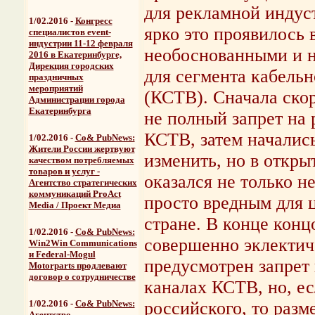
для рекламной индус
1/02.2016 -
Конгресс
ярко это проявилось 
специалистов event-
индустрии 11-12 февраля
необоснованными и 
2016 в Екатеринбурге,
Дирекция городских
для сегмента кабельн
праздничных
мероприятий
(КСТВ). Сначала ско
Администрации города
Екатеринбурга
не полный запрет на
КСТВ, затем начались
1/02.2016 -
Со& PubNews:
Жители России жертвуют
изменить, но в откры
качеством потребляемых
товаров и услуг -
оказался не только 
Агентство стратегических
коммуникаций ProAct
просто вредным для ц
Media / Проект Медиа
стране. В конце кон
1/02.2016 -
Со& PubNews:
совершенно эклектич
Win2Win Communications
и Federal-Mogul
предусмотрен запрет
Motorparts
продлевают
договор о сотрудничестве
каналах КСТВ, но, ес
1/02.2016 -
Со& PubNews:
российского, то разм
Агентство