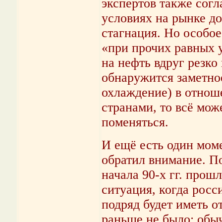
экспертов также согл
условиях на рынке д
стагнация. Но особое
«при прочих равных у
на нефть вдруг резко
обнаружится заметно
охлаждение) в отнош
странами, то всё мож
поменяться.
И ещё есть один моме
обратил внимание. По
начала 90-х гг. прош
ситуация, когда росс
подряд будет иметь о
раньше не было: обыч